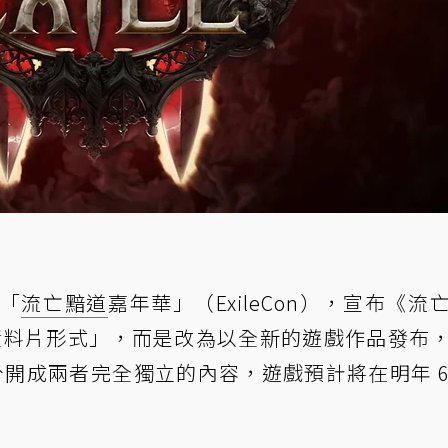
辦「
流亡黯道
嘉年華」（ExileCon），宣布《流
「資料片形式」，而是改為以全新的遊戲作品發布
開成兩者完全獨立的內容，遊戲預計將在明年 6 