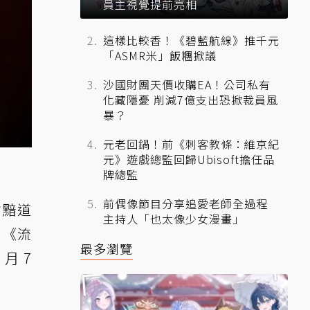
員主視覺提前亮相
這樣比較香！《碧藍航線》推千元
「ASMR米」飯糰掀議
沙國財團天價收購EA！公司私有
化藏隱憂 削減7億支出恐掀裁員風
暴？
元老回鍋！前《刺客教條：維京紀
元》遊戲總監回歸Ubisoft擔任品
牌總監
前偶像節目分享追愛老師全過程
亡黯道
主持人「也太像少女漫畫」
，《流
最多瀏覽
月 7