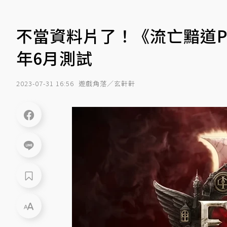
不當資料片了！《流亡黯道Po
年6月測試
2023-07-31 16:56
遊戲角落／玄軒軒