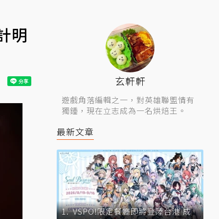
計明
玄軒軒
遊戲角落編輯之一，對英雄聯盟情有
獨鍾，現在立志成為一名烘焙王。
最新文章
VSPO!限定餐廳即將登陸台港 成