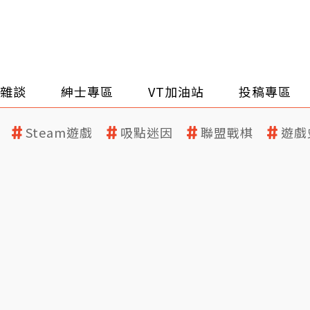
雜談
紳士專區
VT加油站
投稿專區
Steam遊戲
吸點迷因
聯盟戰棋
遊戲