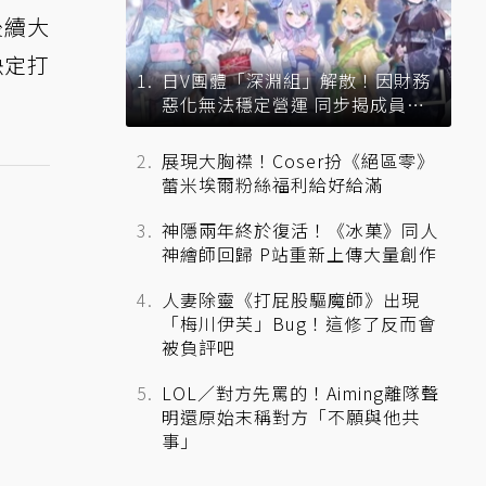
後續大
決定打
日V團體「深淵組」解散！因財務
惡化無法穩定營運 同步揭成員未
來去向
展現大胸襟！Coser扮《絕區零》
蕾米埃爾粉絲福利給好給滿
神隱兩年終於復活！《冰菓》同人
神繪師回歸 P站重新上傳大量創作
人妻除靈《打屁股驅魔師》出現
「梅川伊芙」Bug！這修了反而會
被負評吧
LOL／對方先罵的！Aiming離隊聲
明還原始末稱對方「不願與他共
事」