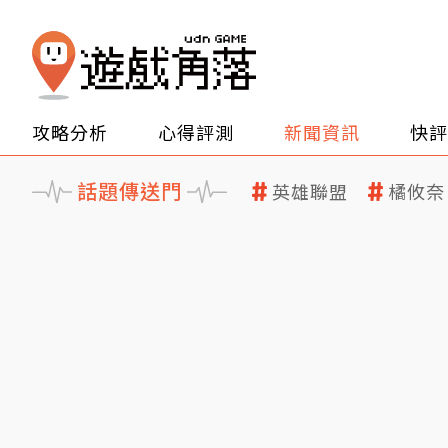
攻略分析
心得評測
新聞資訊
快評
話題傳送門
英雄聯盟
橘攸奈