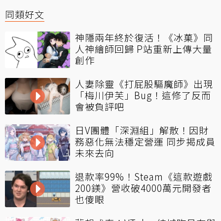
同類好文
神隱兩年終於復活！《冰菓》同
人神繪師回歸 P站重新上傳大量
創作
人妻除靈《打屁股驅魔師》出現
「梅川伊芙」Bug！這修了反而
會被負評吧
日V團體「深淵組」解散！因財
務惡化無法穩定營運 同步揭成員
未來去向
退款率99%！Steam《這款遊戲
200鎂》營收破4000萬元開發者
也傻眼