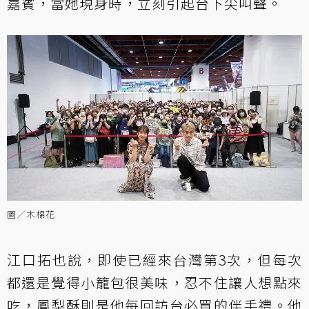
嘉賓，當她現身時，立刻引起台下尖叫聲。
圖／木棉花
江口拓也說，即使已經來台灣第3次，但每次
都還是覺得小籠包很美味，忍不住讓人想點來
吃，鳳梨酥則是他每回訪台必買的伴手禮。他