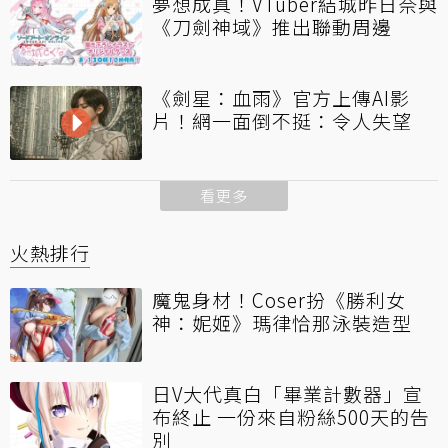
夢想成真！VTuber結城昨日奈與
《刀劍神域》推出聯動周邊
《劍星：血雨》官方上傳AI影
片！網一面倒不挺：令人失望
看更多
火熱排行
魔鬼身材！Coser扮《勝利女
神：妮姬》瑪律恰那泳裝造型
日V大代真白「畢業計數器」宣
布終止 一份來自粉絲500天的告
別