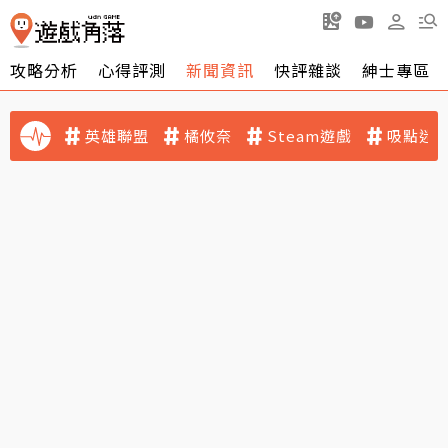
攻略分析
心得評測
新聞資訊
快評雜談
紳士專區
英雄聯盟
橘攸奈
Steam遊戲
吸點迷