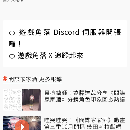
圖／木棉花
🍊 遊戲角落 Discord 伺服器開張
囉！
🍊 遊戲角落 X 追蹤起來
間諜家家酒 更多報導
靈魂繪師！遠藤達哉分享《間諜
家家酒》分鏡角色印象圖掀熱議
哇哭哇哭！《間諜家家酒》動畫
第三季10月開播 幾田莉拉獻唱