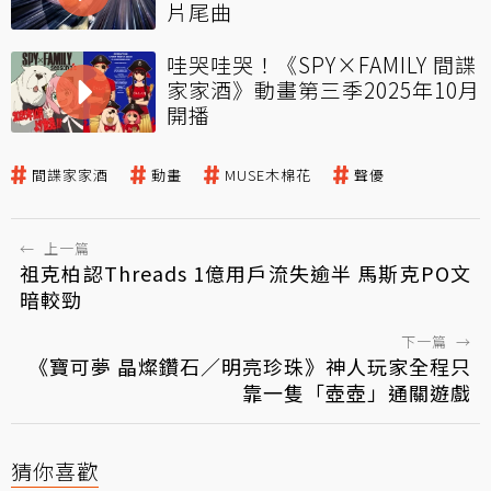
片尾曲
哇哭哇哭！《SPY×FAMILY 間諜
家家酒》動畫第三季2025年10月
開播
間諜家家酒
動畫
MUSE木棉花
聲優
←
上一篇
祖克柏認Threads 1億用戶流失逾半 馬斯克PO文
暗較勁
下一篇
→
《寶可夢 晶燦鑽石／明亮珍珠》神人玩家全程只
靠一隻「壺壺」通關遊戲
猜你喜歡