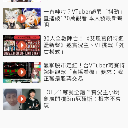
一直呻吟？VTuber詭異「抖動」
直播破130萬觀看 本人發最新聲
明
30人全數陣亡！《艾恩葛朗特迴
盪新聲》邀實況主、VT挑戰「死
亡模式」
靠聊股市走紅！台VTuber珂賽特
婉拒觀眾「直播看盤」要求：我
正職是股票交易
LOL／1等就全錯？實況主小明
劍魔開噴Bin厄薩斯：根本不會
玩
看更多