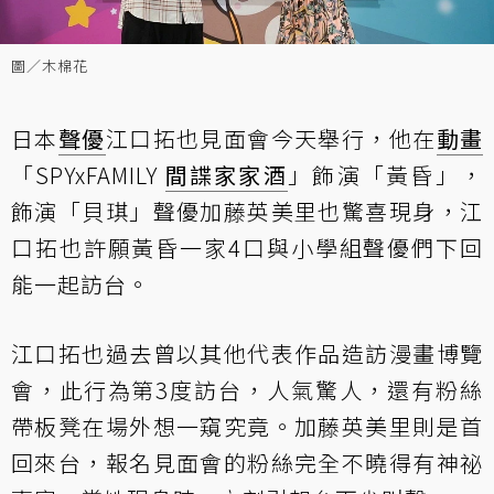
圖／木棉花
日本
聲優
江口拓也見面會今天舉行，他在
動畫
「SPYxFAMILY
間諜家家酒
」飾演「黃昏」，
飾演「貝琪」聲優加藤英美里也驚喜現身，江
口拓也許願黃昏一家4口與小學組聲優們下回
能一起訪台。
江口拓也過去曾以其他代表作品造訪漫畫博覽
會，此行為第3度訪台，人氣驚人，還有粉絲
帶板凳在場外想一窺究竟。加藤英美里則是首
回來台，報名見面會的粉絲完全不曉得有神祕