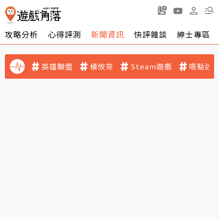
攻略分析
心得評測
新聞資訊
快評雜談
紳士專區
英雄聯盟
橘攸奈
Steam遊戲
吸點迷