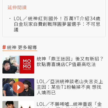
延伸閱讀
LOL／統神紅到國外！百萬YT介紹34歲
白金玩家自費創戰隊圓夢當選手：不可思
議
統神 更多報導
統神「鼎王迷因」後又有新招？
欽點壽喜燒店CP值最高吃法
LOL／亞洲統神談老山失言炎上
主因：某些T1粉輸掉不爽 想找
人燒而已
LOL／不勝唏噓...統神重返「金