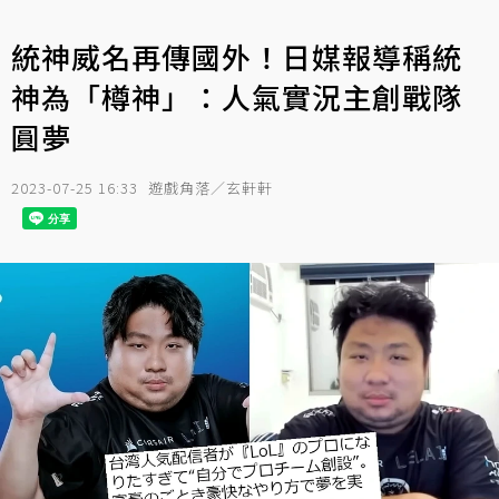
統神威名再傳國外！日媒報導稱統
神為「樽神」：人氣實況主創戰隊
圓夢
2023-07-25 16:33
遊戲角落／玄軒軒