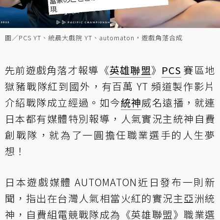
圖／PCS YT、統晨大戲院 YT、automaton，遊戲角落合成
先前遊戲角落才報導《
英雄聯盟
》
PCS
賽區地
獄豬戰隊紅到國外，有
百萬 YT 頻道製作影片
介紹戰隊成立經過。如今
統神
威名遠播，就連
日本都有媒體特別報導，人氣實況主統神自費
創戰隊，就為了一圓擔任職業選手的人生夢
想！
日本遊戲媒體 AUTOMATON
近日發布一則新
聞
，指出在台灣人氣相當火紅的實況主亞洲統
神，自費組電競戰隊成為《英雄聯盟》職業選