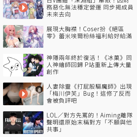
務惡化無法穩定營運 同步揭成員
未來去向
展現大胸襟！Coser扮《絕區
零》蕾米埃爾粉絲福利給好給滿
神隱兩年終於復活！《冰菓》同
人神繪師回歸 P站重新上傳大量
創作
人妻除靈《打屁股驅魔師》出現
「梅川伊芙」Bug！這修了反而
會被負評吧
LOL／對方先罵的！Aiming離隊
聲明還原始末稱對方「不願與他
共事」