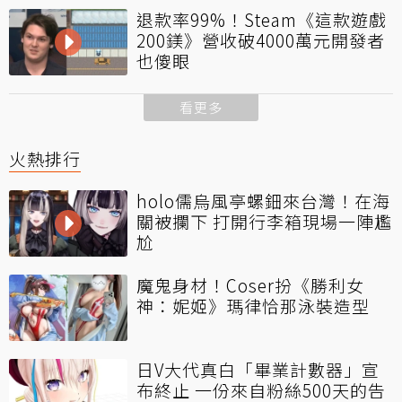
退款率99%！Steam《這款遊戲
200鎂》營收破4000萬元開發者
也傻眼
看更多
火熱排行
holo儒烏風亭螺鈿來台灣！在海
關被攔下 打開行李箱現場一陣尷
尬
魔鬼身材！Coser扮《勝利女
神：妮姬》瑪律恰那泳裝造型
日V大代真白「畢業計數器」宣
布終止 一份來自粉絲500天的告