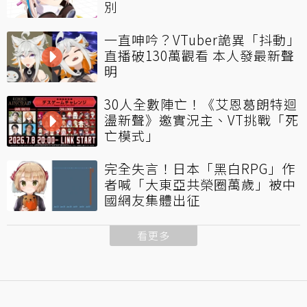
別
一直呻吟？VTuber詭異「抖動」
直播破130萬觀看 本人發最新聲
明
30人全數陣亡！《艾恩葛朗特迴
盪新聲》邀實況主、VT挑戰「死
亡模式」
完全失言！日本「黑白RPG」作
者喊「大東亞共榮圈萬歲」被中
國網友集體出征
看更多