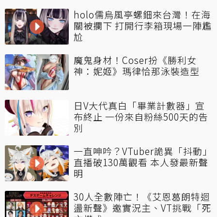
holo儒烏風亭螺鈿來台灣！在海
關被攔下 打開行李箱現場一陣尷
尬
魔鬼身材！Coser扮《勝利女
神：妮姬》瑪律恰那泳裝造型
日V大代真白「畢業計數器」宣
布終止 一份來自粉絲500天的告
別
一直呻吟？VTuber詭異「抖動」
直播破130萬觀看 本人發最新聲
明
30人全數陣亡！《艾恩葛朗特迴
盪新聲》邀實況主、VT挑戰「死