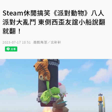
Steam休閒搞笑《派對動物》八人
派對大亂鬥 東倒西歪友誼小船說翻
就翻！
2023-07-17 18:51
遊戲角落／玄軒軒