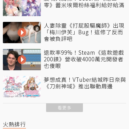
零》蕾米埃爾粉絲福利給好給滿
人妻除靈《打屁股驅魔師》出現
「梅川伊芙」Bug！這修了反而
會被負評吧
退款率99%！Steam《這款遊戲
200鎂》營收破4000萬元開發者
也傻眼
夢想成真！VTuber結城昨日奈與
《刀劍神域》推出聯動周邊
看更多
火熱排行