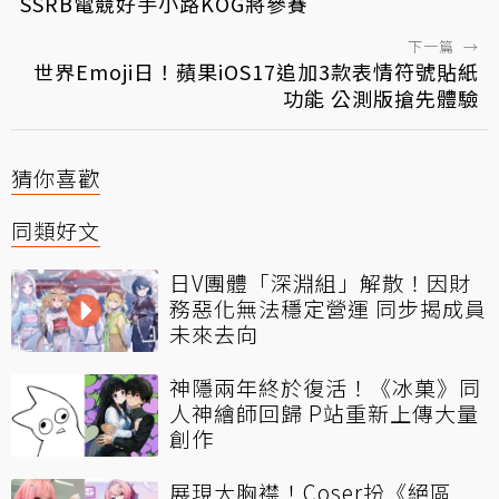
SSRB電競好手小路KOG將參賽
下一篇
→
世界Emoji日！蘋果iOS17追加3款表情符號貼紙
功能 公測版搶先體驗
猜你喜歡
同類好文
日V團體「深淵組」解散！因財
務惡化無法穩定營運 同步揭成員
未來去向
神隱兩年終於復活！《冰菓》同
人神繪師回歸 P站重新上傳大量
創作
展現大胸襟！Coser扮《絕區