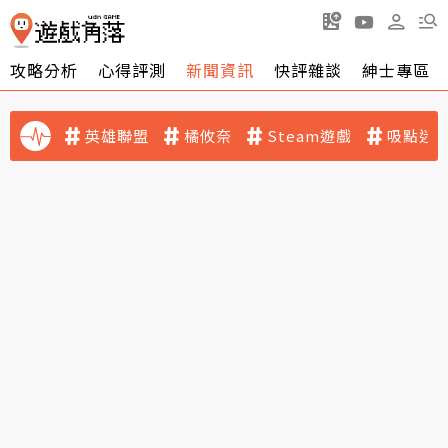
攻略分析
心得評測
新聞資訊
快評雜談
紳士專區
英雄聯盟
橘攸奈
Steam遊戲
吸點迷