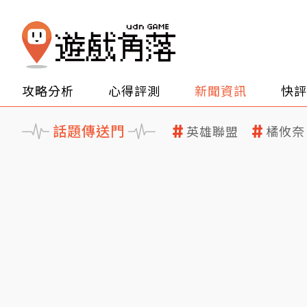
攻略分析
心得評測
新聞資訊
快評
話題傳送門
英雄聯盟
橘攸奈