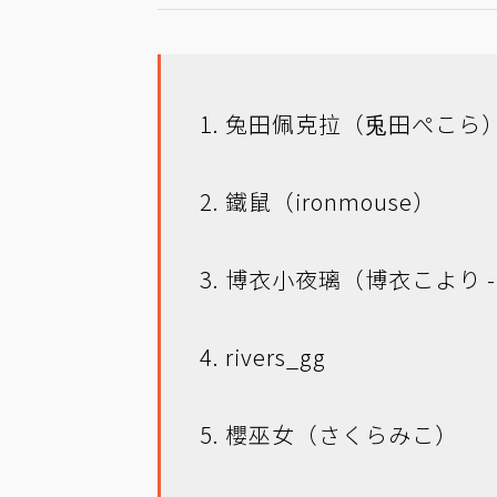
1. 兔田佩克拉（兎田ぺこら
2. 鐵鼠（ironmouse）
3. 博衣小夜璃（博衣こより - h
4. rivers_gg
5. 櫻巫女（さくらみこ）