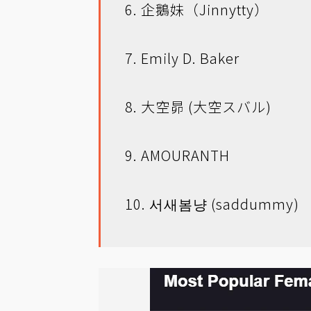
6. 企鵝妹（Jinnytty）
7. Emily D. Baker
8. 大空昴 (大空スバル)
9. AMOURANTH
10. 서새봄냥 (saddummy)