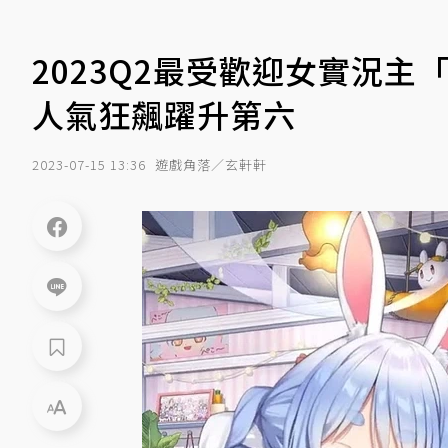
2023Q2最受歡迎女實況
人氣狂飆躍升第六
2023-07-15 13:36
遊戲角落／玄軒軒