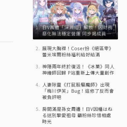
日V團體「深淵組」解散！因財務
惡化無法穩定營運 同步揭成員未
來去向
展現大胸襟！Coser扮《絕區零》
蕾米埃爾粉絲福利給好給滿
神隱兩年終於復活！《冰菓》同人
神繪師回歸 P站重新上傳大量創作
人妻除靈《打屁股驅魔師》出現
「梅川伊芙」Bug！這修了反而會
被負評吧
房間滿是孫女周邊！日V因幡はね
る送別摯愛祖母 籲粉絲珍惜相處
時光