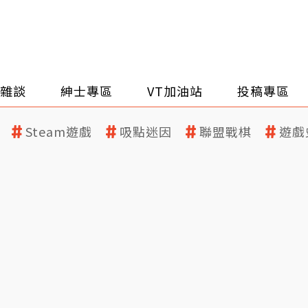
雜談
紳士專區
VT加油站
投稿專區
Steam遊戲
吸點迷因
聯盟戰棋
遊戲