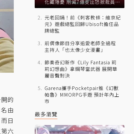
化藏隱憂 削減7億支出恐掀裁員風
暴？
元老回鍋！前《刺客教條：維京紀
元》遊戲總監回歸Ubisoft擔任品
牌總監
前偶像節目分享追愛老師全過程
主持人「也太像少女漫畫」
節奏奇幻新作《Lily Fantasia 莉
莉幻想曲》拿鋼琴當武器 展開華
麗音聲對決
Garena攜手Pocketpair推《幻獸
帕魯》MMORPG手遊 預計年內上
公開的
市
十名由
最多瀏覽
。而日
主第六