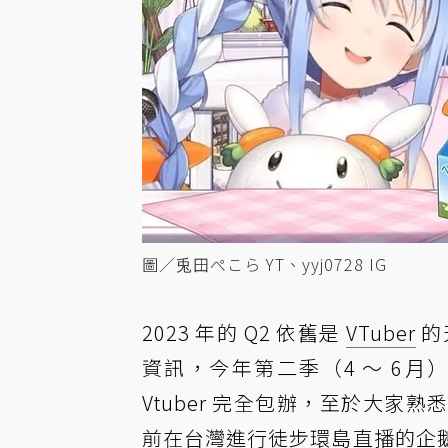
圖／兎田ぺこら YT、yyj0728 IG
2023 年的 Q2 依舊是
VTuber
的天
資訊
，今年第二季（4 ～ 6月
Vtuber 完全包辦，至於大家熟
前在台灣進行徒步環島直播的企