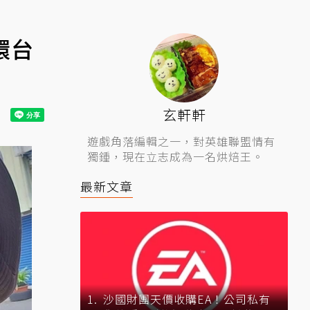
環台
玄軒軒
遊戲角落編輯之一，對英雄聯盟情有
獨鍾，現在立志成為一名烘焙王。
最新文章
沙國財團天價收購EA！公司私有