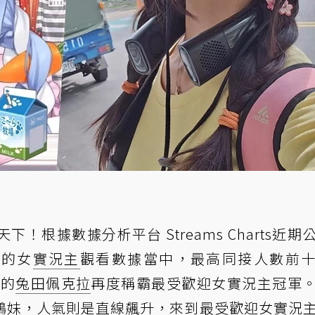
下！根據數據分析平台 Streams Charts
近期
）的女
實況主
觀看數據當中，最高同接人數前
悉的
兔田佩克拉
再度稱霸最受歡迎女實況主冠軍
鵝妹，人氣則是直線飆升，來到最受歡迎女實況