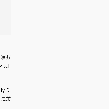
毫無疑
tch
 D.
也是前