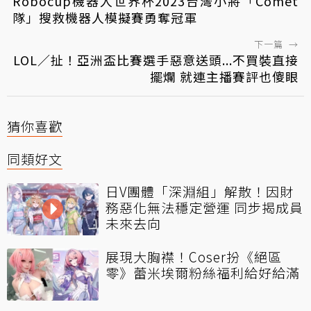
Robocup機器人世界杯2023台灣小將「Comet
隊」搜救機器人模擬賽勇奪冠軍
下一篇
→
LOL／扯！亞洲盃比賽選手惡意送頭...不買裝直接
擺爛 就連主播賽評也傻眼
猜你喜歡
同類好文
日V團體「深淵組」解散！因財
務惡化無法穩定營運 同步揭成員
未來去向
展現大胸襟！Coser扮《絕區
零》蕾米埃爾粉絲福利給好給滿