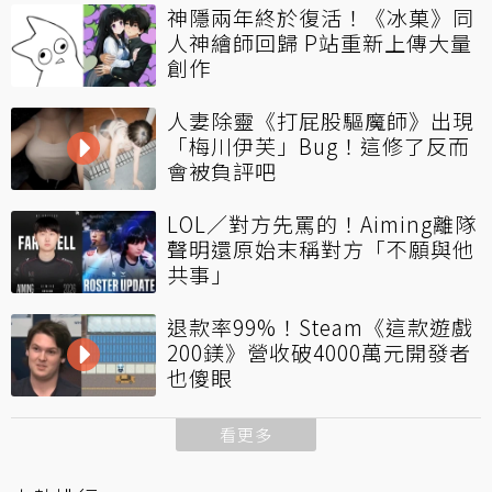
神隱兩年終於復活！《冰菓》同
人神繪師回歸 P站重新上傳大量
創作
人妻除靈《打屁股驅魔師》出現
「梅川伊芙」Bug！這修了反而
會被負評吧
LOL／對方先罵的！Aiming離隊
聲明還原始末稱對方「不願與他
共事」
退款率99%！Steam《這款遊戲
200鎂》營收破4000萬元開發者
也傻眼
看更多