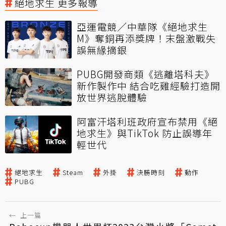
絕地求生 更多報導
亞運電競／中華隊《絕地求生
M》奪銅再添獎牌！末盤激戰失
誤無緣摘銀
PUBG開發商類《逃離塔科夫》
新作製作中 結合吃雞經驗打造開
放世界逃脫體驗
阿富汗塔利班政府宣布禁用《絕
地求生》與TikTok 防止誤導年
輕世代
絕地求生
Steam
外掛
決勝時刻
動作
PUBG
←
上一篇