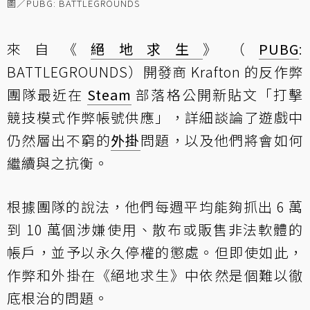
圖／PUBG: BATTLEGROUNDS
來自《
絕地求生
》（
PUBG
:
BATTLEGROUNDS）開發商 Krafton 的反作弊
團隊最近在
Steam
部落格公開新貼文「打擊
競技模式作弊帳號供應」，詳細談論了遊戲中
仍然層出不窮的
外掛
問題，以及他們將會如何
繼續與之抗衡。
根據團隊的說法，他們每週平均能夠抓出 6 萬
到 10 萬個涉嫌使用、散布或販售非法軟體的
帳戶，並予以永久停權的懲處。但即使如此，
作弊和外掛在《絕地求生》中依然是個難以徹
底根治的問題。