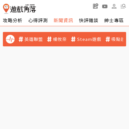
攻略分析
心得評測
新聞資訊
快評雜談
紳士專區
英雄聯盟
橘攸奈
Steam遊戲
吸點迷