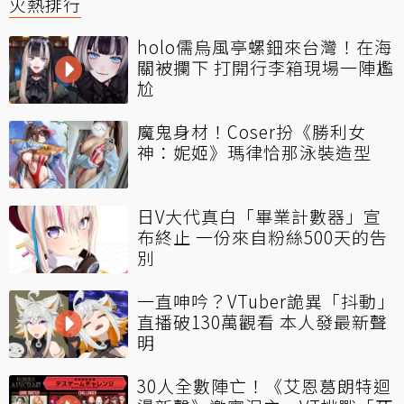
火熱排行
holo儒烏風亭螺鈿來台灣！在海
關被攔下 打開行李箱現場一陣尷
尬
魔鬼身材！Coser扮《勝利女
神：妮姬》瑪律恰那泳裝造型
日V大代真白「畢業計數器」宣
布終止 一份來自粉絲500天的告
別
一直呻吟？VTuber詭異「抖動」
直播破130萬觀看 本人發最新聲
明
30人全數陣亡！《艾恩葛朗特迴