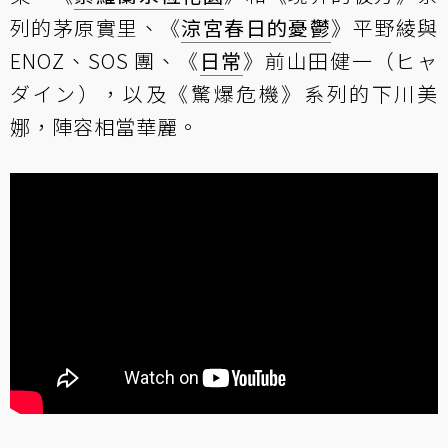
列的茅原實里、《
涼宮春日的憂鬱
》平野綾與
ENOZ、SOS 團、《
日常
》前山田健一（ヒャ
ダイン），以及《驚爆危機》系列的下川美
娜，陣容相當華麗。