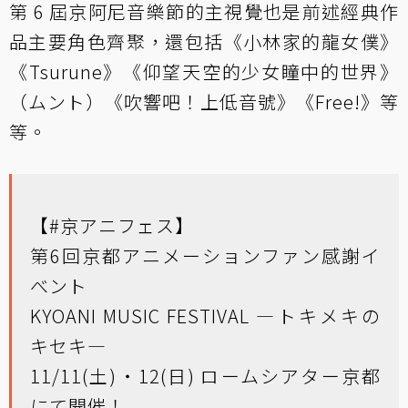
第 6 屆京阿尼音樂節的主視覺也是前述經典作
品主要角色齊聚，還包括《小林家的龍女僕》
《Tsurune》《仰望天空的少女瞳中的世界》
（ムント）《吹響吧！上低音號》《Free!》等
等。
【
#京アニフェス
】
第6回京都アニメーションファン感謝イ
べント
KYOANI MUSIC FESTIVAL ―トキメキの
キセキ―
11/11(土)・12(日) ロームシアター京都
にて開催！