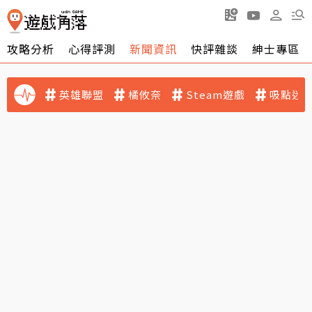
攻略分析
心得評測
新聞資訊
快評雜談
紳士專區
英雄聯盟
橘攸奈
Steam遊戲
吸點迷