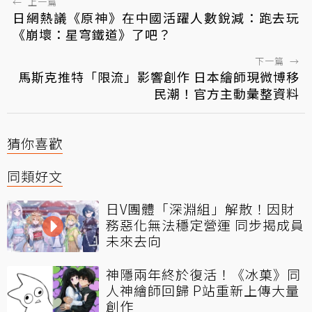
←
上一篇
日網熱議《原神》在中國活躍人數銳減：跑去玩
《崩壞：星穹鐵道》了吧？
下一篇
→
馬斯克推特「限流」影響創作 日本繪師現微博移
民潮！官方主動彙整資料
猜你喜歡
同類好文
日V團體「深淵組」解散！因財
務惡化無法穩定營運 同步揭成員
未來去向
神隱兩年終於復活！《冰菓》同
人神繪師回歸 P站重新上傳大量
創作