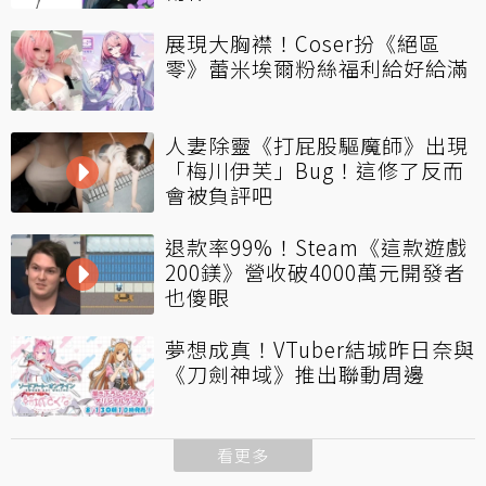
展現大胸襟！Coser扮《絕區
零》蕾米埃爾粉絲福利給好給滿
人妻除靈《打屁股驅魔師》出現
「梅川伊芙」Bug！這修了反而
會被負評吧
退款率99%！Steam《這款遊戲
200鎂》營收破4000萬元開發者
也傻眼
夢想成真！VTuber結城昨日奈與
《刀劍神域》推出聯動周邊
看更多