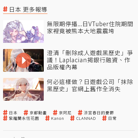
日本 更多報導
無限期停播...日VTuber住院期間
家裡竟被熊本大地震震垮
澄清「刪除成人遊戲黑歷史」爭
議！Laplacian揭銀行融資、作
品版權內幕
何必這樣做？日遊戲公司「抹除
黑歷史」官網上舊作全消失
日本
京都動畫
京阿尼
涼宮春日的憂鬱
紫羅蘭永恆花園
Kanon
CLANNAD
日常