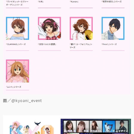
圖／@kyoani_event