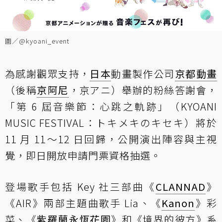
圖／@kyoani_event
為感謝觀眾支持，
日本
動畫製作公司
京都動畫
（後稱
京阿尼
，京アニ）舉辦的粉絲答謝會，
「第 6 屆音樂節：心跳之軌跡」（KYOANI
MUSIC FESTIVAL：トキメキのキセキ）將於
11 月 11～12 日回歸，公開演出陣容與主視
覺，即日開放申請門票資格抽選。
登場歌手包括 Key 社三部曲《
CLANNAD
》
《AIR》兩部主題曲歌手 Lia、《
Kanon
》彩
菜、《
紫羅蘭永恆花園
》和《境界的彼方》系