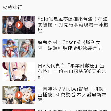
火熱排行
holo儒烏風亭螺鈿來台灣！在海
關被攔下 打開行李箱現場一陣尷
尬
魔鬼身材！Coser扮《勝利女
神：妮姬》瑪律恰那泳裝造型
日V大代真白「畢業計數器」宣
布終止 一份來自粉絲500天的告
別
一直呻吟？VTuber詭異「抖動」
直播破130萬觀看 本人發最新聲
明