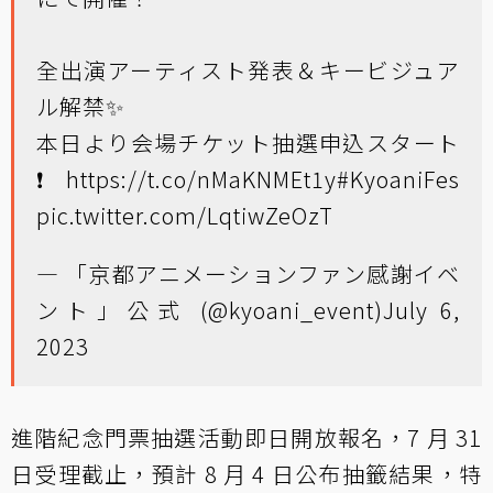
全出演アーティスト発表＆キービジュア
ル解禁✨
本日より会場チケット抽選申込スタート
❗️
https://t.co/nMaKNMEt1y
#KyoaniFes
pic.twitter.com/LqtiwZeOzT
— 「京都アニメーションファン感謝イベ
ント」公式 (@kyoani_event)
July 6,
2023
進階紀念門票抽選活動即日開放報名，7 月 31
日受理截止，預計 8 月 4 日公布抽籤結果，特