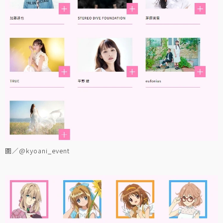
圖／@kyoani_event