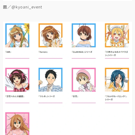
圖／@kyoani_event