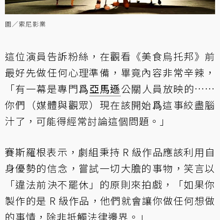
圖／索尼影業
這位演員告訴粉絲，在觀看《美食烏托邦》前
最好先做任何心理準備，畢竟內容非常辛辣，
「有一幕是專門爲
亞馬遜
公關人員放映的……
你們（媒體與觀眾）現在該開始爲這事絞盡腦
汁了，可能得經常討論這個問題。」
賽斯羅根表示，劇組秉持 R 級作品應該利用自
身優勢的信念，嘗試一切大膽的事物，笑言以
「違法前決不罷休」的原則來拍戲，「如果你
製作的是 R 級作品，他們就會讓你做任何想做
的事情，除非抵觸法律邊界。」