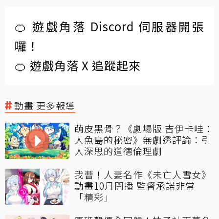
🍊 遊戲角落 Discord 伺服器開張
囉！
🍊 遊戲角落 X 追蹤起來
動畫 更多報導
萌皮黑骨？《劇場版 吉伊卡哇：
人魚島的秘密》無劇透評論：引
人深思的道德倫理劇
我曹！人妻名作《未亡人雪女》
動畫10月開播 監督承諾非常
「精彩」