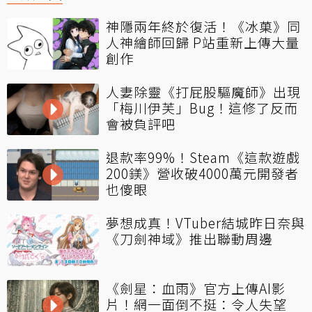
神隱兩年終於復活！《冰菓》同
人神繪師回歸 P站重新上傳大量
創作
人妻除靈《打屁股驅魔師》出現
「梅川伊芙」Bug！這修了反而
會被負評吧
退款率99%！Steam《這款遊戲
200鎂》營收破4000萬元開發者
也傻眼
夢想成真！VTuber結城昨日奈與
《刀劍神域》推出聯動周邊
《劍星：血雨》官方上傳AI影
片！網一面倒不挺：令人失望