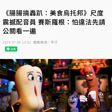
《腸腸搞轟趴：美食烏托邦》尺度
震撼配音員 賽斯羅根：怕違法先請
公關看一遍
2023-07-05 13:02
遊戲角落／芋仔