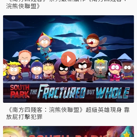
浣熊俠聯盟》
《南方四賤客：浣熊俠聯盟》超級英雄現身 靠
放屁打擊犯罪