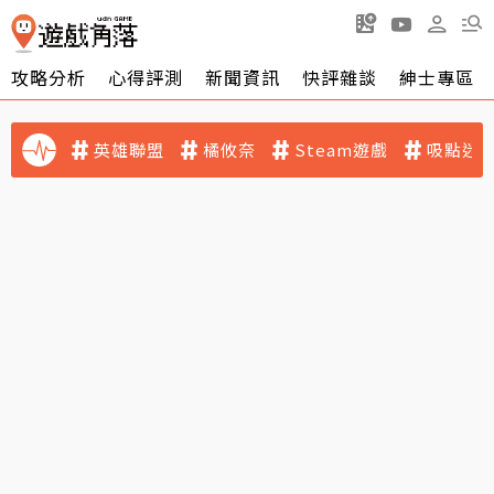
攻略分析
心得評測
新聞資訊
快評雜談
紳士專區
英雄聯盟
橘攸奈
Steam遊戲
吸點迷