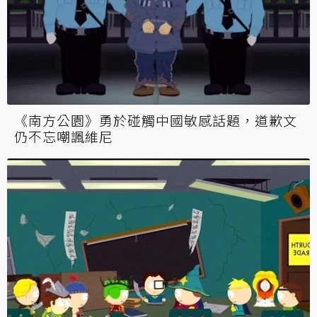
《南方公園》勇於碰觸中國敏感話題，道歉文
仍不忘嘲諷維尼