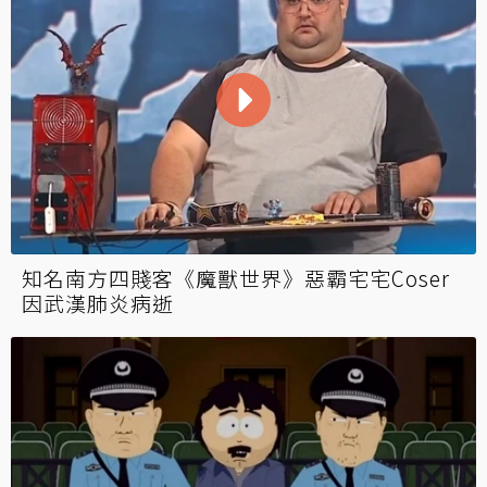
知名南方四賤客《魔獸世界》惡霸宅宅Coser
因武漢肺炎病逝