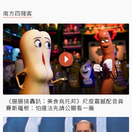
南方四賤客
《腸腸搞轟趴：美食烏托邦》尺度震撼配音員
賽斯羅根：怕違法先請公關看一遍