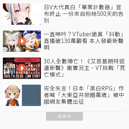
日V大代真白「畢業計數器」宣
布終止 一份來自粉絲500天的告
別
一直呻吟？VTuber詭異「抖動」
直播破130萬觀看 本人發最新聲
明
30人全數陣亡！《艾恩葛朗特迴
盪新聲》邀實況主、VT挑戰「死
亡模式」
完全失言！日本「黑白RPG」作
者喊「大東亞共榮圈萬歲」被中
國網友集體出征
看更多