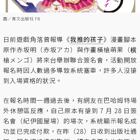
圖／青文出版社 FB
日前遊戲角落曾報導
《
我推的孩子
》漫畫腳本
原作赤坂明（赤坂アカ）與作畫橫槍萌果（横
槍メンゴ）將來台舉辦聯合簽名會，活動開放
報名時因人數過多導致系統塞車，許多人沒搶
到入場資格的狀況。
在報名時間一週過去後，有網友在巴哈姆特場
外休憩區反應，自己原本有搶到 7 月 28 日簽
名會（紀伊國屋場）的場次，系統顯示報名成
功並已完成付款，在昨（28）日收到出版社通