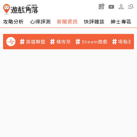
攻略分析
心得評測
新聞資訊
快評雜談
紳士專區
英雄聯盟
橘攸奈
Steam遊戲
吸點迷