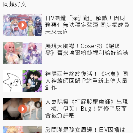
同類好文
日V團體「深淵組」解散！因財
務惡化無法穩定營運 同步揭成員
未來去向
展現大胸襟！Coser扮《絕區
零》蕾米埃爾粉絲福利給好給滿
神隱兩年終於復活！《冰菓》同
人神繪師回歸 P站重新上傳大量
創作
人妻除靈《打屁股驅魔師》出現
「梅川伊芙」Bug！這修了反而
會被負評吧
房間滿是孫女周邊！日V因幡は