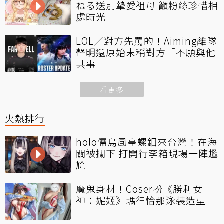
ねる送別摯愛祖母 籲粉絲珍惜相
處時光
LOL／對方先罵的！Aiming離隊
聲明還原始末稱對方「不願與他
共事」
看更多
火熱排行
holo儒烏風亭螺鈿來台灣！在海
關被攔下 打開行李箱現場一陣尷
尬
魔鬼身材！Coser扮《勝利女
神：妮姬》瑪律恰那泳裝造型