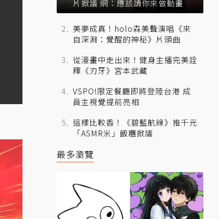
片掀議 網：應該請你來做動畫
美夢成真！holo森美聲演唱《來
自深淵：覺醒的神秘》片頭曲
從漫畫中走出來！健身主播完美詮
釋《刃牙》宮本武藏
VSPO!限定餐廳即將登陸台港 成
員主視覺提前亮相
這樣比較香！《碧藍航線》推千元
「ASMR米」飯糰掀議
最多瀏覽