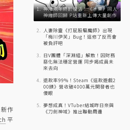
神隱兩年終於復活！《冰菓》同人
神繪師回歸 P站重新上傳大量創作
人妻除靈《打屁股驅魔師》出現
「梅川伊芙」Bug！這修了反而會
被負評吧
日V團體「深淵組」解散！因財務
惡化無法穩定營運 同步揭成員未
來去向
退款率99%！Steam《這款遊戲2
00鎂》營收破4000萬元開發者也
傻眼
夢想成真！VTuber結城昨日奈與
列新作
《刀劍神域》推出聯動周邊
ch
平