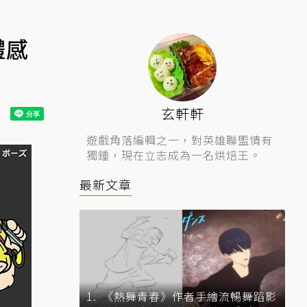
體感
玄軒軒
遊戲角落編輯之一，對英雄聯盟情有
獨鍾，現在立志成為一名烘焙王。
最新文章
《熱舞青春》作者手繪流暢舞蹈影