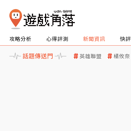
攻略分析
心得評測
新聞資訊
快評
話題傳送門
英雄聯盟
橘攸奈