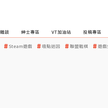
雜談
紳士專區
VT加油站
投稿專區
Steam遊戲
吸點迷因
聯盟戰棋
遊戲