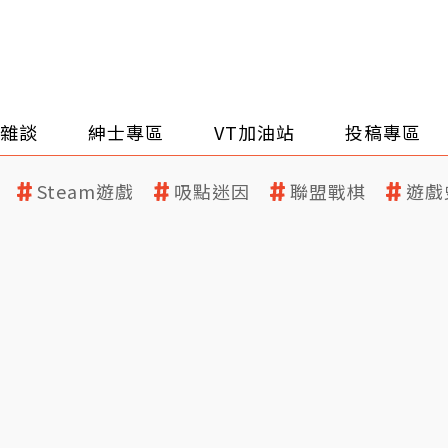
雜談
紳士專區
VT加油站
投稿專區
Steam遊戲
吸點迷因
聯盟戰棋
遊戲