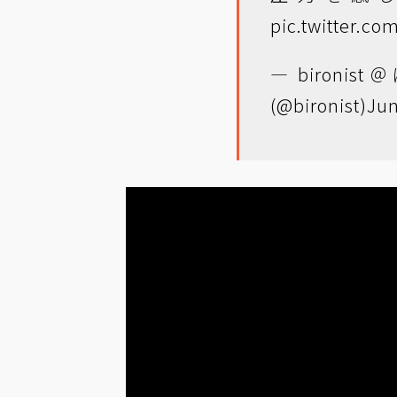
pic.twitter.c
— biron
(@bironist)
Jun