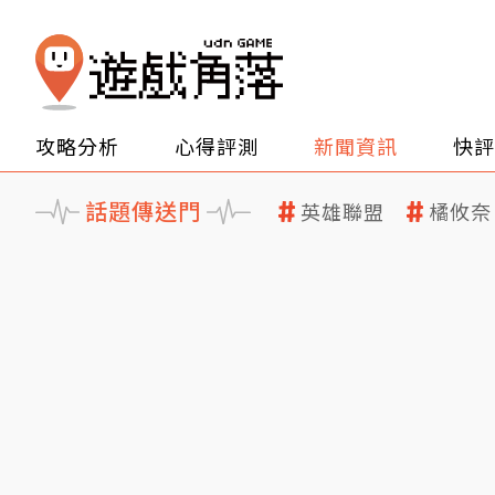
攻略分析
心得評測
新聞資訊
快評
話題傳送門
英雄聯盟
橘攸奈