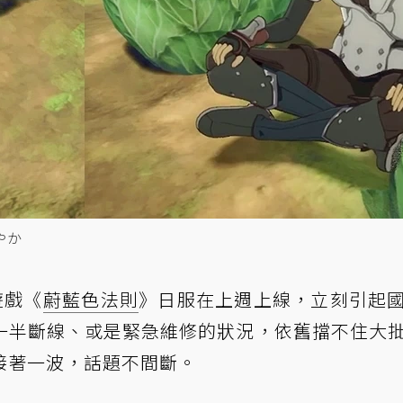
やか
遊戲《
蔚藍色法則
》日服在上週上線，立刻引起
一半斷線、或是緊急維修的狀況，依舊擋不住大
接著一波，話題不間斷。