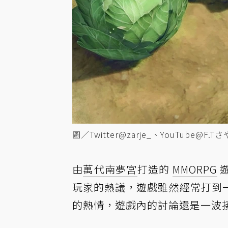
圖／Twitter@zarje_、
YouTube@F.T
さ
由
萬代南夢宮
打造的
MMORPG
玩家的熱議，遊戲雖然經常打到
的熱情，遊戲內的討論還是一波