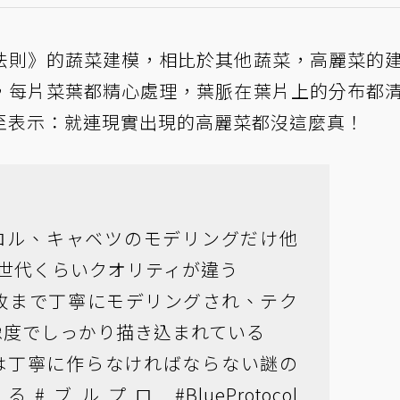
法則》的蔬菜建模，相比於其他蔬菜，高麗菜的
，每片菜葉都精心處理，葉脈在葉片上的分布都
至表示：就連現實出現的高麗菜都沒這麼真！
コル、キャベツのモデリングだけ他
3世代くらいクオリティが違う
1枚まで丁寧にモデリングされ、テク
像度でしっかり描き込まれている
は丁寧に作らなければならない謎の
じる
#ブルプロ
#BlueProtocol