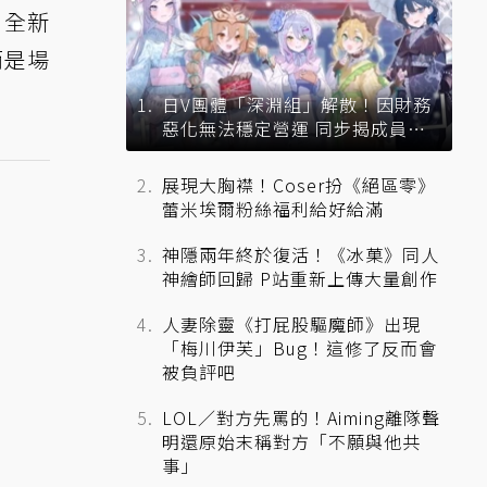
到全新
而是場
日V團體「深淵組」解散！因財務
惡化無法穩定營運 同步揭成員未
來去向
展現大胸襟！Coser扮《絕區零》
蕾米埃爾粉絲福利給好給滿
神隱兩年終於復活！《冰菓》同人
神繪師回歸 P站重新上傳大量創作
人妻除靈《打屁股驅魔師》出現
「梅川伊芙」Bug！這修了反而會
被負評吧
LOL／對方先罵的！Aiming離隊聲
明還原始末稱對方「不願與他共
事」