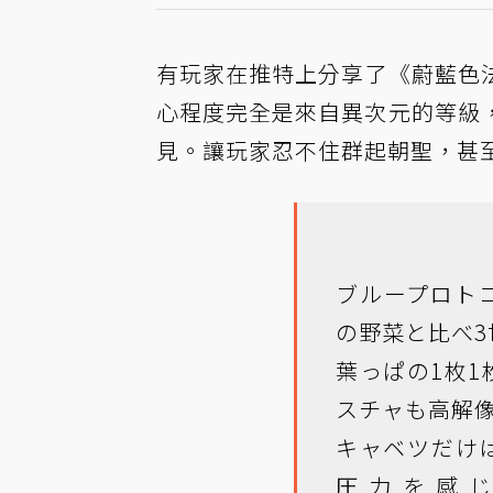
有玩家在推特上分享了《蔚藍色
心程度完全是來自異次元的等級
見。讓玩家忍不住群起朝聖，甚
ブループロト
の野菜と比べ
葉っぱの1枚
スチャも高解
キャベツだけ
圧力を感