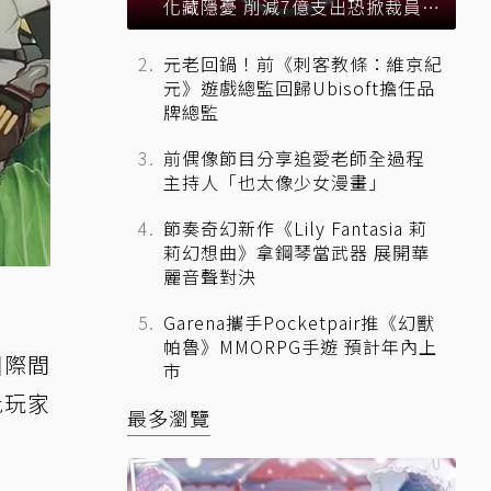
化藏隱憂 削減7億支出恐掀裁員風
暴？
元老回鍋！前《刺客教條：維京紀
元》遊戲總監回歸Ubisoft擔任品
牌總監
前偶像節目分享追愛老師全過程
主持人「也太像少女漫畫」
節奏奇幻新作《Lily Fantasia 莉
莉幻想曲》拿鋼琴當武器 展開華
麗音聲對決
Garena攜手Pocketpair推《幻獸
帕魯》MMORPG手遊 預計年內上
國際間
市
批玩家
最多瀏覽