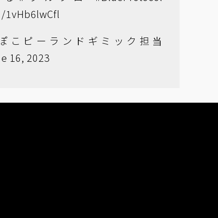
om/1vHb6lwCfl
ist＠ぽこピーランドギミック担当
e 16, 2023