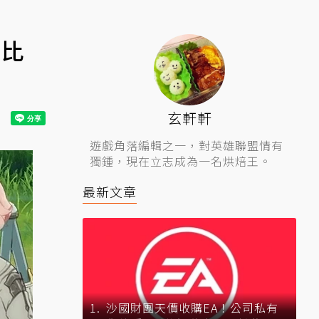
：比
玄軒軒
遊戲角落編輯之一，對英雄聯盟情有
獨鍾，現在立志成為一名烘焙王。
最新文章
沙國財團天價收購EA！公司私有