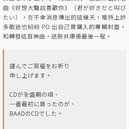
曲《好想大聲說喜歡你》（君が好きだと叫び
たい），在不幸消息傳出的這幾天，推特上許
多歌迷也紛紛 PO 出自己曾購入的專輯封面，
和轉發這首神曲，送新井康德最後一程。
謹んでご冥福をお祈り
申し上げます。
CDが全盛期の頃、
一番最初に買ったのが、
BAADのCDでした。