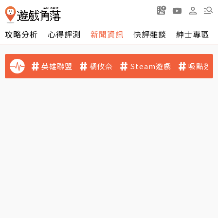
攻略分析
心得評測
新聞資訊
快評雜談
紳士專區
英雄聯盟
橘攸奈
Steam遊戲
吸點迷