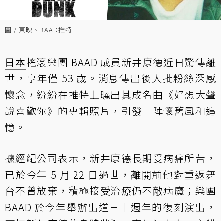
圖 / 東映、BAAD推特
日本
搖滾樂團 BAAD 成員新井康德近日驚傳離
世，享年僅 53 歲。消息傳出後大批粉絲深感
懷念，紛紛在推特上曬出其成名曲《好想大聲
說喜歡你》的專輯照片，引發一陣懷舊風和追
憶。
據經紀公司表示，新井康德長期受病痛所苦，
已於今年 5 月 22 日過世，離開前他對重返舞
台不曾放棄，積極接受治療仍不敵病魔；樂團
BAAD 於今年舉辦出道三十週年的復刻演出，