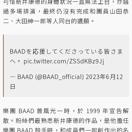
可惜新井康德的身體狀況一直無法上台，亦錯
過多場排演，最終仍沒有完成和團員山田恭
二、大田紳一郎等人同台的遺願。
BAADを応援してくださっている皆さま
へ。
pic.twitter.com/ZSSdKBz9Jj
— BAAD (@BAAD_official)
2023年6月12
日
樂團 BAAD 曾風光一時，於 1999 年宣告解
散。粉絲們最熟悉新井康德的作品，是他擔任
樂團 BAAD 鼓手時，和成員們一起創作出的名