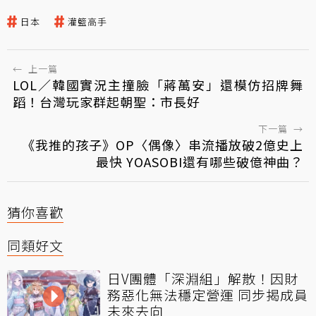
日本
灌籃高手
←
上一篇
LOL／韓國實況主撞臉「蔣萬安」還模仿招牌舞
蹈！台灣玩家群起朝聖：市長好
下一篇
→
《我推的孩子》OP〈偶像〉串流播放破2億史上
最快 YOASOBI還有哪些破億神曲？
猜你喜歡
同類好文
日V團體「深淵組」解散！因財
務惡化無法穩定營運 同步揭成員
未來去向