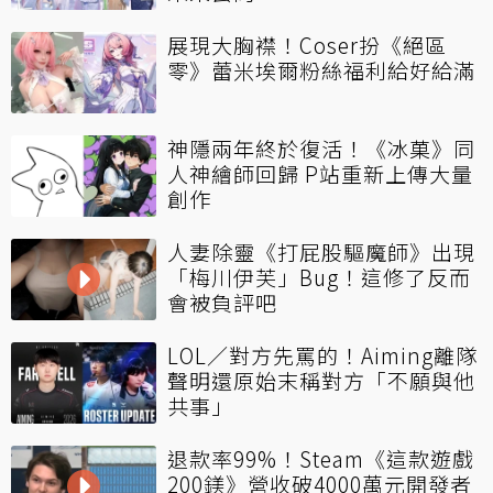
展現大胸襟！Coser扮《絕區
零》蕾米埃爾粉絲福利給好給滿
神隱兩年終於復活！《冰菓》同
人神繪師回歸 P站重新上傳大量
創作
人妻除靈《打屁股驅魔師》出現
「梅川伊芙」Bug！這修了反而
會被負評吧
LOL／對方先罵的！Aiming離隊
聲明還原始末稱對方「不願與他
共事」
退款率99%！Steam《這款遊戲
200鎂》營收破4000萬元開發者