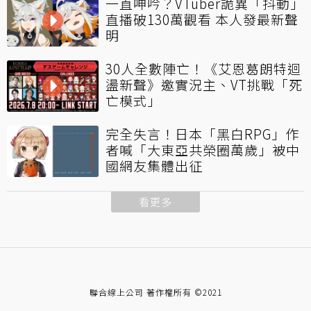
一直呻吟？VTuber詭異「抖動」
直播破130萬觀看 本人發最新聲
明
30人全數陣亡！《艾恩葛朗特迴
盪新聲》邀實況主、VT挑戰「死
亡模式」
完全失言！日本「黑白RPG」作
者喊「大東亞共榮圈萬歲」被中
國網友集體出征
看更多
聯合線上公司 著作權所有 ©2021