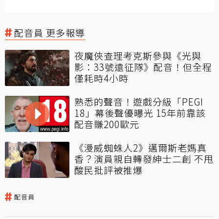
配音員 更多報導
夜魔俠查理考克斯參與《光與
影：33號遠征隊》配音！但全程
僅耗時4小時
熟悉的聲音！遊戲分級「PEGI
18」幕後聲優曝光 15年前靠該
配音賺200歐元
《漫威蜘蛛人2》邁爾斯老媽真
香？演員親自轉發紳士二創 不甩
酸民批評被推爆
配音員