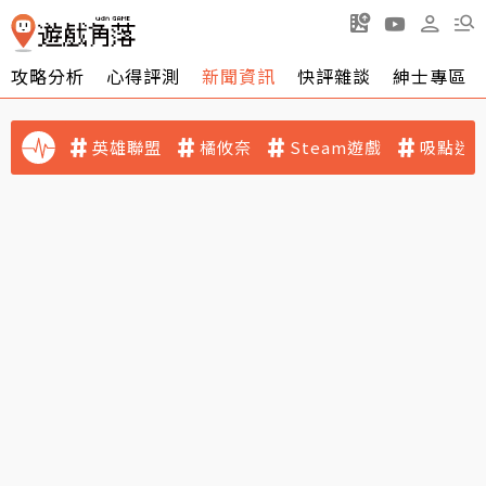
攻略分析
心得評測
新聞資訊
快評雜談
紳士專區
英雄聯盟
橘攸奈
Steam遊戲
吸點迷