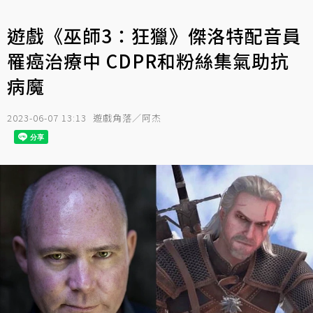
遊戲《巫師3：狂獵》傑洛特配音員
罹癌治療中 CDPR和粉絲集氣助抗
病魔
2023-06-07 13:13
遊戲角落／阿杰