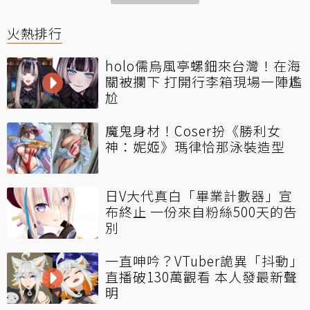
火熱排行
holo儒烏風亭螺鈿來台灣！在海
關被攔下 打開行李箱現場一陣尷
尬
魔鬼身材！Coser扮《勝利女
神：妮姬》瑪律恰那泳裝造型
日V大代真白「畢業計數器」宣
布終止 一份來自粉絲500天的告
別
一直呻吟？VTuber詭異「抖動」
直播破130萬觀看 本人發最新聲
明