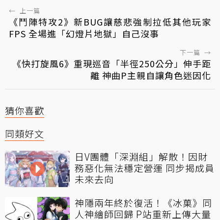
←
上一篇
《鬥陣特攻2》新BUG讓慈悲強制拉低其他玩家
FPS 全場進「幻燈片地獄」自己沒事
下一篇
→
《快打旋風6》重現巡音「半徑250公分」伸手距
離 神曲P主親自讓角色迷因化
猜你喜歡
同類好文
日V團體「深淵組」解散！因財
務惡化無法穩定營運 同步揭成員
未來去向
神隱兩年終於復活！《冰菓》同
人神繪師回歸 P站重新上傳大量