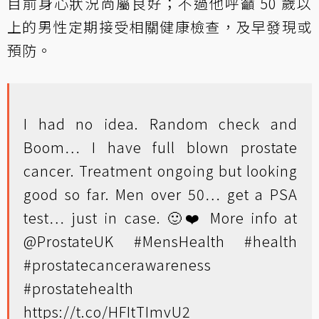
目前身心狀況尚屬良好；不過他呼籲 50 歲以
上的男性定期接受相關健康檢查，及早發現或
預防。
I had no idea. Random check and
Boom… I have full blown prostate
cancer. Treatment ongoing but looking
good so far. Men over 50… get a PSA
test… just in case. 🙂❤️ More info at
@ProstateUK
#MensHealth
#health
#prostatecancerawareness
#prostatehealth
https://t.co/HFItTImvU2