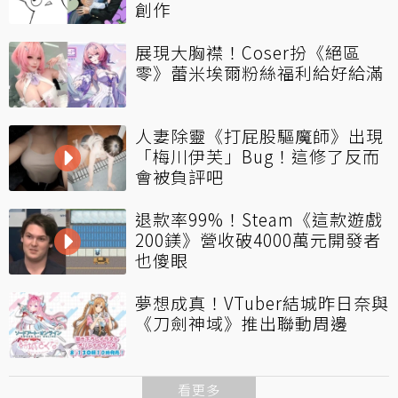
創作
展現大胸襟！Coser扮《絕區
零》蕾米埃爾粉絲福利給好給滿
人妻除靈《打屁股驅魔師》出現
「梅川伊芙」Bug！這修了反而
會被負評吧
退款率99%！Steam《這款遊戲
200鎂》營收破4000萬元開發者
也傻眼
夢想成真！VTuber結城昨日奈與
《刀劍神域》推出聯動周邊
看更多