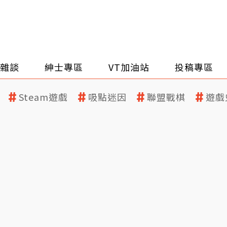
雜談
紳士專區
VT加油站
投稿專區
Steam遊戲
吸點迷因
聯盟戰棋
遊戲