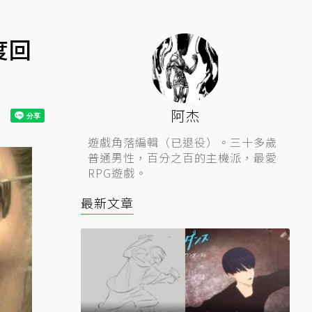
度回
阿杰
遊戲角落編輯（已退役）。三十多歲
普通男性，百分之百的主機派，最愛
RPG遊戲。
最新文章