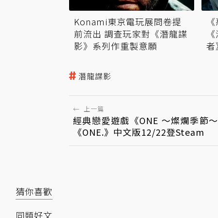
《
Konami東京電玩展問卷提
《
前流出 調查玩家對《潛龍諜
者
影》系列作重製意願
潛龍諜影
←
上一篇
經典戀愛遊戲《ONE ～燦爛季節
《ONE.》中文版12/22登Steam
猜你喜歡
同類好文