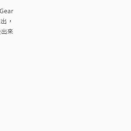
Gear
」推出，
搬出來