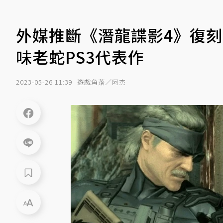
外媒推斷《潛龍諜影4》復
味老蛇PS3代表作
2023-05-26 11:39
遊戲角落／阿杰