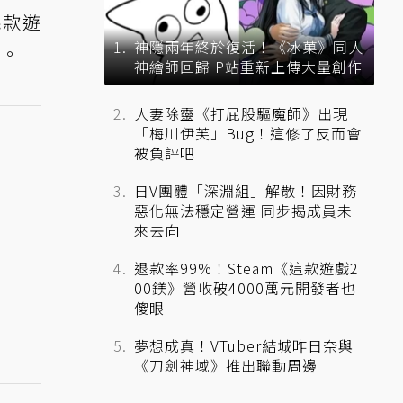
幾款遊
神隱兩年終於復活！《冰菓》同人
版。
神繪師回歸 P站重新上傳大量創作
人妻除靈《打屁股驅魔師》出現
「梅川伊芙」Bug！這修了反而會
被負評吧
日V團體「深淵組」解散！因財務
惡化無法穩定營運 同步揭成員未
來去向
退款率99%！Steam《這款遊戲2
00鎂》營收破4000萬元開發者也
傻眼
夢想成真！VTuber結城昨日奈與
《刀劍神域》推出聯動周邊