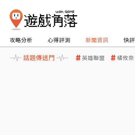
攻略分析
心得評測
新聞資訊
快評
話題傳送門
英雄聯盟
橘攸奈