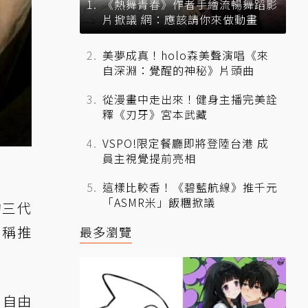
《熱舞青春》作者手繪流暢舞蹈影
片掀議 網：應該請你來做動畫
美夢成真！holo森美聲演唱《來
自深淵：覺醒的神秘》片頭曲
從漫畫中走出來！健身主播完美詮
釋《刃牙》宮本武藏
VSPO!限定餐廳即將登陸台港 成
員主視覺提前亮相
這樣比較香！《碧藍航線》推千元
「ASMR米」飯糰掀議
的三代
名稱推
最多瀏覽
：自由