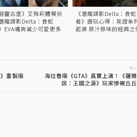
惡靈古堡》艾殊莉體模扮
《潛龍諜影Delta：食蛇
潛龍諜影Delta：食蛇
者》遊玩心得：見證系
》EVA颯爽減少可愛更多
起源 原汁原味的經典之
下
～》重製版
海拉魯版《GTA》真實上演！《薩
說：王國之淚》玩家慘被丘丘