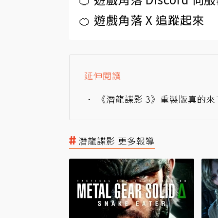
🍊 遊戲角落 X 追蹤起來
延伸閱讀
《潛龍諜影 3》重製版真的來
潛龍諜影 更多報導