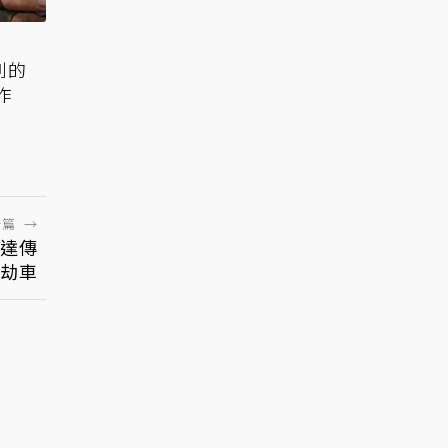
列的
作
一篇
→
爾達傳
劫車