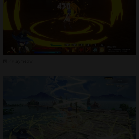
圖／Playmeow