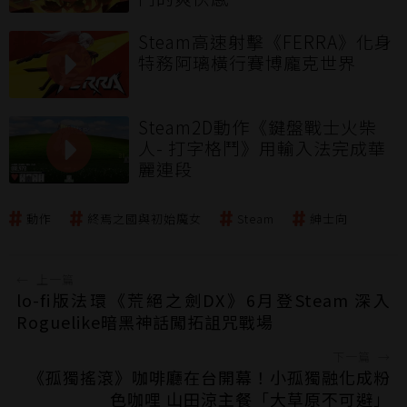
Steam高速射擊《FERRA》化身
特務阿璃橫行賽博龐克世界
Steam2D動作《鍵盤戰士火柴
人- 打字格鬥》用輸入法完成華
麗連段
動作
終焉之國與初始魔女
Steam
紳士向
←
上一篇
lo-fi版法環《荒絕之劍DX》6月登Steam 深入
Roguelike暗黑神話闖拓詛咒戰場
下一篇
→
《孤獨搖滾》咖啡廳在台開幕！小孤獨融化成粉
色咖哩 山田涼主餐「大草原不可避」