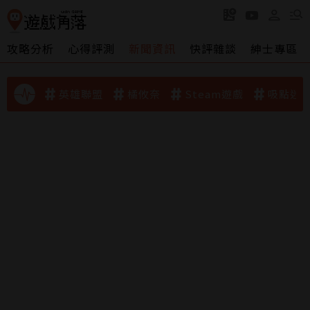
攻略分析
心得評測
新聞資訊
快評雜談
紳士專區
英雄聯盟
橘攸奈
Steam遊戲
吸點迷