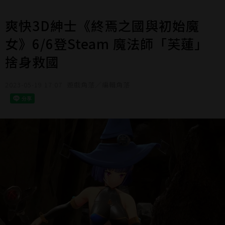
爽快3D紳士《終焉之國與初始魔
女》6/6登Steam 魔法師「芙蓮」
捨身救國
2023-05-19 17:07
遊戲角落／編輯角落