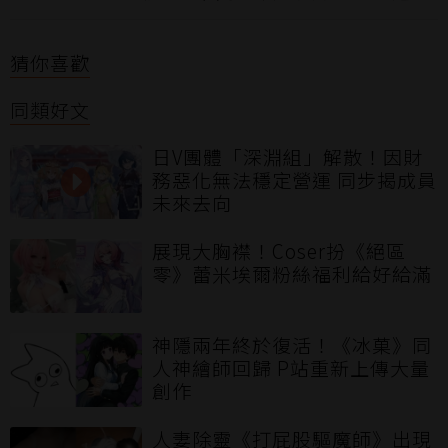
猜你喜歡
同類好文
日V團體「深淵組」解散！因財
務惡化無法穩定營運 同步揭成員
未來去向
展現大胸襟！Coser扮《絕區
零》蕾米埃爾粉絲福利給好給滿
神隱兩年終於復活！《冰菓》同
人神繪師回歸 P站重新上傳大量
創作
人妻除靈《打屁股驅魔師》出現