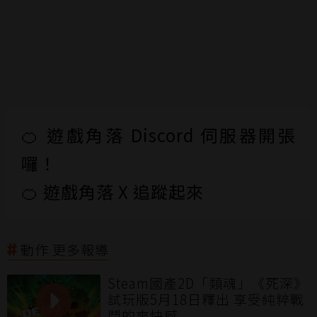
🍊 遊戲角落 Discord 伺服器開張
囉！
🍊 遊戲角落 X 追蹤起來
動作 更多報導
Steam國產2D「類魂」《死深》
試玩版5月18日釋出 享受純粹戰
鬥的爽快感