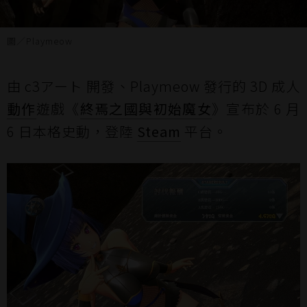
圖／Playmeow
由 c3アート 開發、Playmeow 發行的 3D 成人
動作
遊戲《
終焉之國與初始魔女
》宣布於 6 月
6 日本格史動，登陸
Steam
平台。