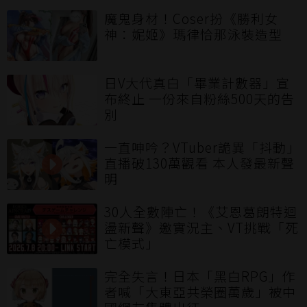
魔鬼身材！Coser扮《勝利女
神：妮姬》瑪律恰那泳裝造型
日V大代真白「畢業計數器」宣
布終止 一份來自粉絲500天的告
別
一直呻吟？VTuber詭異「抖動」
直播破130萬觀看 本人發最新聲
明
30人全數陣亡！《艾恩葛朗特迴
盪新聲》邀實況主、VT挑戰「死
亡模式」
完全失言！日本「黑白RPG」作
者喊「大東亞共榮圈萬歲」被中