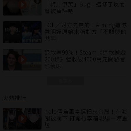
「梅川伊芙」Bug！這修了反而
會被負評吧
LOL／對方先罵的！Aiming離隊
聲明還原始末稱對方「不願與他
共事」
退款率99%！Steam《這款遊戲
200鎂》營收破4000萬元開發者
也傻眼
看更多
火熱排行
holo儒烏風亭螺鈿來台灣！在海
關被攔下 打開行李箱現場一陣尷
尬