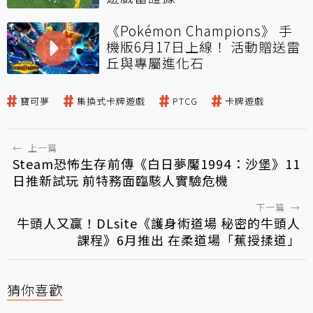
《Pokémon Champions》 手
機版6月17日上線！ 活動贈送雷
丘與專屬進化石
寶可夢
集換式卡牌遊戲
PTCG
卡牌遊戲
←
上一篇
Steam恐怖生存前傳《白日夢魘1994：沙堡》11
日推新試玩 前特務面臨駭人實驗危機
下一篇
→
牛頭人又贏！DLsite《護身術道場 秘密的牛頭人
課程》6月推出 在柔道場「蕉授揉道」
猜你喜歡