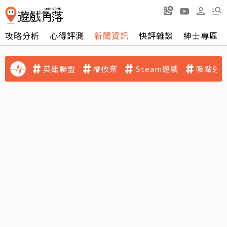
攻略分析
心得評測
新聞資訊
快評雜談
紳士專區
英雄聯盟
橘攸奈
Steam遊戲
吸點迷