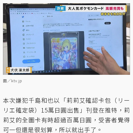
圖／ktv.jp
本次嫌犯千島和也以「莉莉艾確認卡包（リー
リエ確定袋）15萬日圓出售」刊登在推特，莉
莉艾的全圖卡有時超過百萬日圓，受害者覺得
可一但還是很划算，所以就出手了。