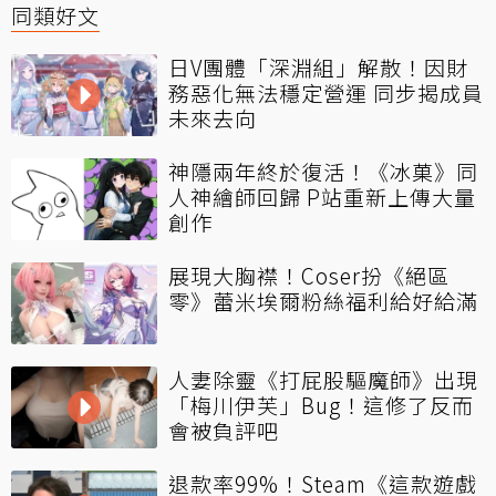
同類好文
日V團體「深淵組」解散！因財
務惡化無法穩定營運 同步揭成員
未來去向
神隱兩年終於復活！《冰菓》同
人神繪師回歸 P站重新上傳大量
創作
展現大胸襟！Coser扮《絕區
零》蕾米埃爾粉絲福利給好給滿
人妻除靈《打屁股驅魔師》出現
「梅川伊芙」Bug！這修了反而
會被負評吧
退款率99%！Steam《這款遊戲