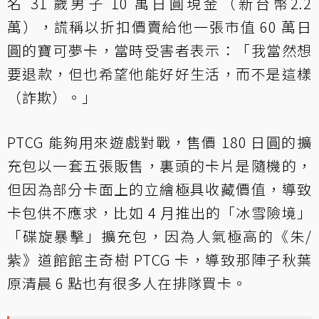
名 31 歲男子 10 萬日圓現金（新台幣2.2
萬），謊稱以折扣價賣給他一張市值 60 萬日
圓的寶可夢卡，當時受害者表示：「我當然想
要退款，但也希望他能好好生活，而不是這樣
（詐欺）。」
PTCG 能夠用來遊戲對戰，售價 180 日圓的擴
充包以一套五張販售，裏頭的卡片是隨機的，
但因為部分卡面上的立繪極具收藏價值，導致
卡包供不應求，比如 4 月推出的「冰雪險境」
「碟旋暴擊」擴充包，因為人氣極高的《朱/
紫》道館館主奇樹 PTCG 卡，導致那陣子秋葉
原清晨 6 點也有很多人在排隊買卡。