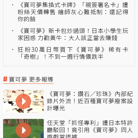
《寶可夢集換式卡牌》「親簽署名卡」遭
粉絲天價轉售 繪師灰心難抵制：還記得
你的臉
《寶可夢》新卡包炒過頭！日本小學生玩
家困惑 力勸黃牛：大人該正當去賺錢
狂粉30萬日幣買下《寶可夢》稀有卡
「奇樹」！不到一週行情價跌半
寶可夢 更多報導
《寶可夢：鑽石／珍珠》內部紀
錄片外流！近百種寶可夢廢案設
計曝光
任天堂「抓怪專利」遭日本特許
廳駁回！竟引用《寶可夢》同人
遊戲當證據