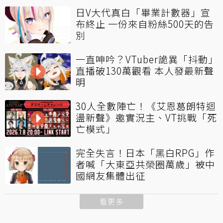
日V大代真白「畢業計數器」宣
布終止 一份來自粉絲500天的告
別
一直呻吟？VTuber詭異「抖動」
直播破130萬觀看 本人發最新聲
明
30人全數陣亡！《艾恩葛朗特迴
盪新聲》邀實況主、VT挑戰「死
亡模式」
完全失言！日本「黑白RPG」作
者喊「大東亞共榮圈萬歲」被中
國網友集體出征
看更多