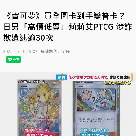
《寶可夢》買全圖卡到手變普卡？
日男「高價低賣」莉莉艾PTCG 涉詐
欺遭逮逾30次
2023-05-10 15:02
遊戲角落／芋仔