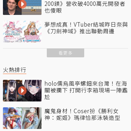
200鎂》營收破4000萬元開發者
也傻眼
夢想成真！VTuber結城昨日奈與
《刀劍神域》推出聯動周邊
看更多
火熱排行
holo儒烏風亭螺鈿來台灣！在海
關被攔下 打開行李箱現場一陣尷
尬
魔鬼身材！Coser扮《勝利女
神：妮姬》瑪律恰那泳裝造型