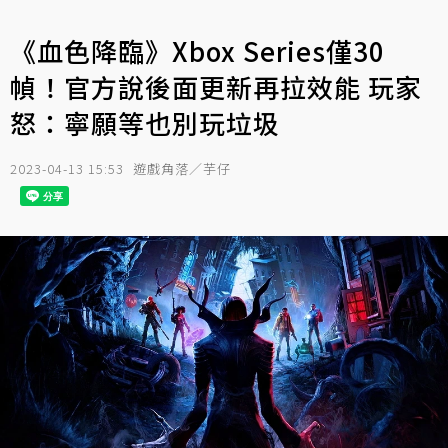
《血色降臨》Xbox Series僅30
幀！官方說後面更新再拉效能 玩家
怒：寧願等也別玩垃圾
2023-04-13 15:53
遊戲角落／芋仔