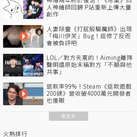
人神繪師回歸 P站重新上傳大量
創作
人妻除靈《打屁股驅魔師》出現
「梅川伊芙」Bug！這修了反而
會被負評吧
LOL／對方先罵的！Aiming離隊
聲明還原始末稱對方「不願與他
共事」
退款率99%！Steam《這款遊戲
200鎂》營收破4000萬元開發者
也傻眼
看更多
火熱排行