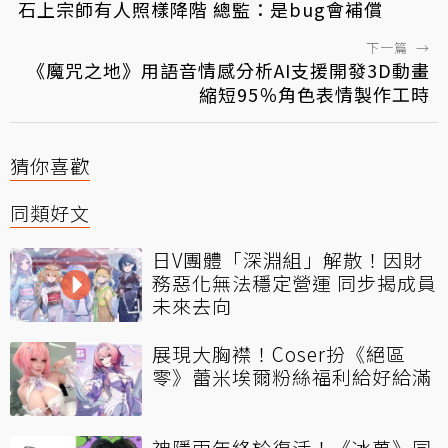
石上宗師有人照樣降階 總監：是bug會補償
下一篇
→
《魔咒之地》用語音情感分析AI支援開發3D動畫
縮短95％角色表情製作工時
猜你喜歡
同類好文
日V團體「深淵組」解散！因財
務惡化無法穩定營運 同步揭成員
未來去向
展現大胸襟！Coser扮《絕區
零》蕾米埃爾粉絲福利給好給滿
神隱兩年終於復活！《冰菓》同