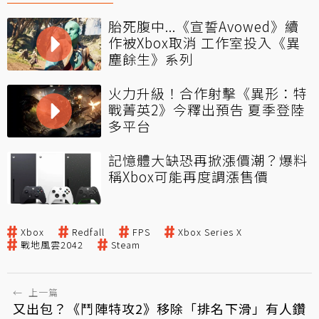
胎死腹中...《宣誓Avowed》續
作被Xbox取消 工作室投入《異
塵餘生》系列
火力升級！合作射擊《異形：特
戰菁英2》今釋出預告 夏季登陸
多平台
記憶體大缺恐再掀漲價潮？爆料
稱Xbox可能再度調漲售價
Xbox
Redfall
FPS
Xbox Series X
戰地風雲2042
Steam
←
上一篇
又出包？《鬥陣特攻2》移除「排名下滑」有人鑽