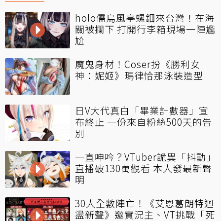
holo儒烏風亭螺鈿來台灣！在海
關被攔下 打開行李箱現場一陣尷
尬
魔鬼身材！Coser扮《勝利女
神：妮姬》瑪律恰那泳裝造型
日V大代真白「畢業計數器」宣
布終止 一份來自粉絲500天的告
別
一直呻吟？VTuber詭異「抖動」
直播破130萬觀看 本人發最新聲
明
30人全數陣亡！《艾恩葛朗特迴
盪新聲》邀實況主、VT挑戰「死