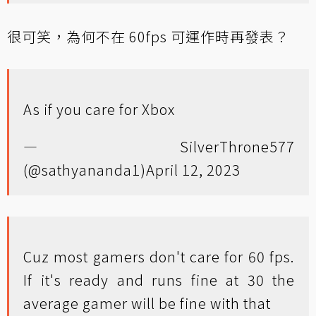
很可笑，為何不在 60fps 可運作時再發表？
As if you care for Xbox
— SilverThrone577
(@sathyananda1)
April 12, 2023
Cuz most gamers don't care for 60 fps.
If it's ready and runs fine at 30 the
average gamer will be fine with that