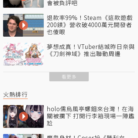
會被負評吧
退款率99%！Steam《這款遊戲
200鎂》營收破4000萬元開發者
也傻眼
夢想成真！VTuber結城昨日奈與
《刀劍神域》推出聯動周邊
看更多
火熱排行
holo儒烏風亭螺鈿來台灣！在海
關被攔下 打開行李箱現場一陣尷
尬
魔鬼身材！Coser扮《勝利女