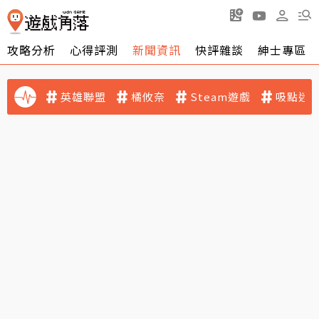
攻略分析
心得評測
新聞資訊
快評雜談
紳士專區
英雄聯盟
橘攸奈
Steam遊戲
吸點迷