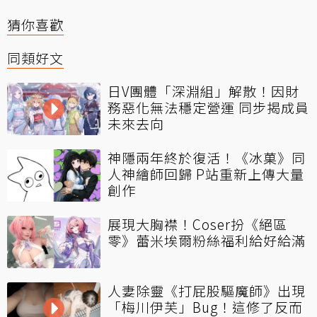
猜你喜歡
同類好文
日V團體「深淵組」解散！因財
務惡化無法穩定營運 同步揭成員
未來去向
神隱兩年終於復活！《冰菓》同
人神繪師回歸 P站重新上傳大量
創作
展現大胸襟！Coser扮《絕區
零》蕾米埃爾粉絲福利給好給滿
人妻除靈《打屁股驅魔師》出現
「梅川伊芙」Bug！這修了反而