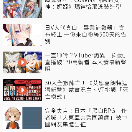
神：妮姬》瑪律恰那泳裝造型
日V大代真白「畢業計數器」宣
布終止 一份來自粉絲500天的告
別
一直呻吟？VTuber詭異「抖動」
直播破130萬觀看 本人發最新聲
明
30人全數陣亡！《艾恩葛朗特迴
盪新聲》邀實況主、VT挑戰「死
亡模式」
完全失言！日本「黑白RPG」作
者喊「大東亞共榮圈萬歲」被中
國網友集體出征