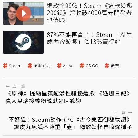
退款率99%！Steam《這款遊戲
200鎂》營收破4000萬元開發者
也傻眼
87%不能再高了！Steam「AI生
成內容遊戲」僅13%賣得好
Steam
絕對武力
Valve
CS:GO
審查
←
上一篇
《原神》提納里英配涉性騷擾遭撤 《遜咖日記》
真人葛瑞接棒粉絲獻迷因歡迎
下一篇
→
不好狐！Steam動作RPG《古今東西御狐物語》
調皮九尾狐不尊重「壺」 釋放妖怪自收爛攤子