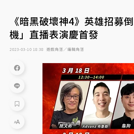
《暗黑破壞神4》英雄招募倒
機」直播表演慶首發
2023-03-10 18:38
遊戲角落／編輯角落