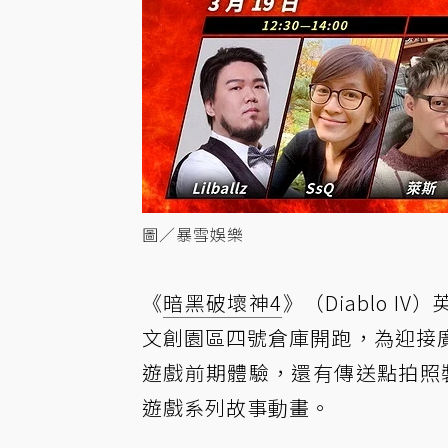
圖／暴雪娛樂
《
暗黑破壞神4
》（Diablo I
文創園區四號倉庫開跑，為迎接
遊戲前期體驗，還有傳送點拍照裝
遊戲系列故事動畫。