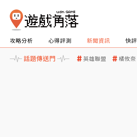
攻略分析
心得評測
新聞資訊
快評
話題傳送門
英雄聯盟
橘攸奈