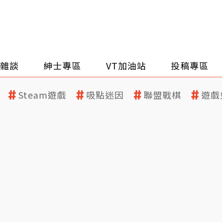
雜談
紳士專區
VT加油站
投稿專區
Steam遊戲
吸點迷因
聯盟戰棋
遊戲