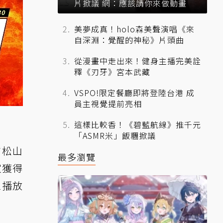
片掀議 網：應該請你來做動畫
美夢成真！holo森美聲演唱《來
自深淵：覺醒的神秘》片頭曲
從漫畫中走出來！健身主播完美詮
釋《刃牙》宮本武藏
VSPO!限定餐廳即將登陸台港 成
員主視覺提前亮相
這樣比較香！《碧藍航線》推千元
「ASMR米」飯糰掀議
市松山
最多瀏覽
家獲得
區播放