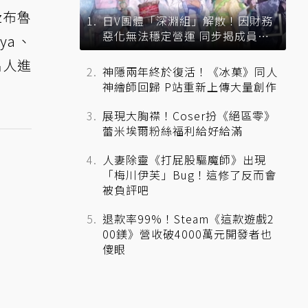
z布魯
日V團體「深淵組」解散！因財務
惡化無法穩定營運 同步揭成員未
ya、
來去向
名人進
神隱兩年終於復活！《冰菓》同人
神繪師回歸 P站重新上傳大量創作
展現大胸襟！Coser扮《絕區零》
蕾米埃爾粉絲福利給好給滿
人妻除靈《打屁股驅魔師》出現
「梅川伊芙」Bug！這修了反而會
被負評吧
退款率99%！Steam《這款遊戲2
00鎂》營收破4000萬元開發者也
傻眼