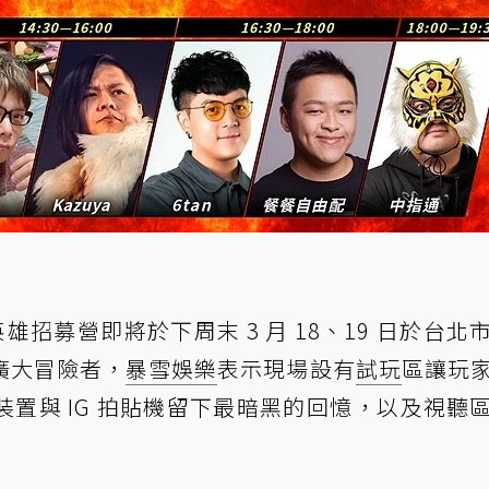
V）英雄招募營即將於下周末 3 月 18、19 日於台北
廣大冒險者，
暴雪娛樂
表示現場設有
試玩
區讓玩
置與 IG 拍貼機留下最暗黑的回憶，以及視聽