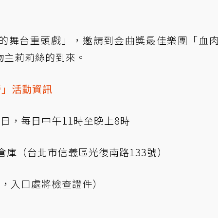
的舞台重頭戲」，邀請到金曲獎最佳樂團「血
物主莉莉絲的到來。
營」活動資訊
 19日，每日中午11時至晚上8時
倉庫（台北市信義區光復南路133號）
歲，入口處將檢查證件）