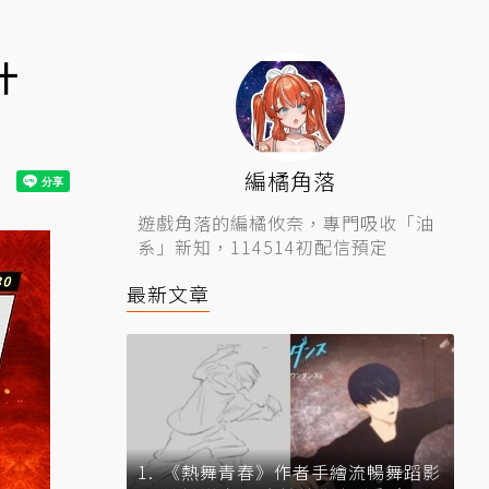
汁
編橘角落
遊戲角落的編橘攸奈，專門吸收「油
系」新知，114514初配信預定
最新文章
《熱舞青春》作者手繪流暢舞蹈影