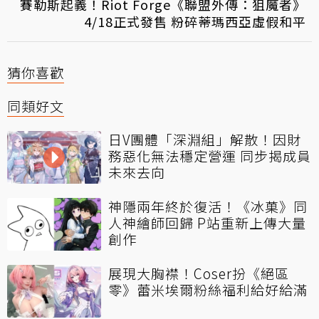
賽勒斯起義！Riot Forge《聯盟外傳：狙魔者》
4/18正式發售 粉碎蒂瑪西亞虛假和平
猜你喜歡
同類好文
日V團體「深淵組」解散！因財
務惡化無法穩定營運 同步揭成員
未來去向
神隱兩年終於復活！《冰菓》同
人神繪師回歸 P站重新上傳大量
創作
展現大胸襟！Coser扮《絕區
零》蕾米埃爾粉絲福利給好給滿