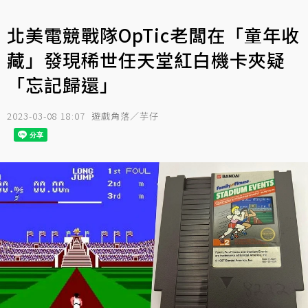
北美電競戰隊OpTic老闆在「童年收
藏」發現稀世任天堂紅白機卡夾疑
「忘記歸還」
2023-03-08 18:07
遊戲角落／芋仔