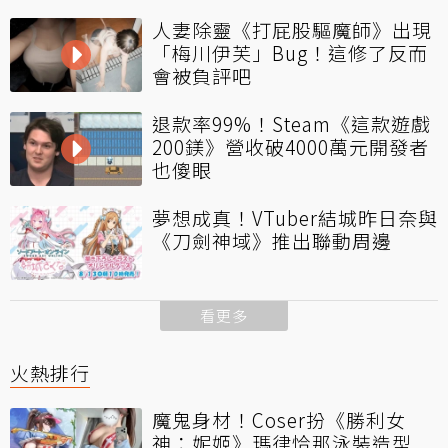
人妻除靈《打屁股驅魔師》出現
「梅川伊芙」Bug！這修了反而
會被負評吧
退款率99%！Steam《這款遊戲
200鎂》營收破4000萬元開發者
也傻眼
夢想成真！VTuber結城昨日奈與
《刀劍神域》推出聯動周邊
看更多
火熱排行
魔鬼身材！Coser扮《勝利女
神：妮姬》瑪律恰那泳裝造型