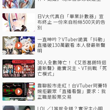
日V大代真白「畢業計數器」宣
布終止 一份來自粉絲500天的告
別
一直呻吟？VTuber詭異「抖動」
直播破130萬觀看 本人發最新聲
明
30人全數陣亡！《艾恩葛朗特迴
盪新聲》邀實況主、VT挑戰「死
亡模式」
靠聊股市走紅！台VTuber珂賽特
婉拒觀眾「直播看盤」要求：我
正職是股票交易
LOL／1等就全錯？實況主小明