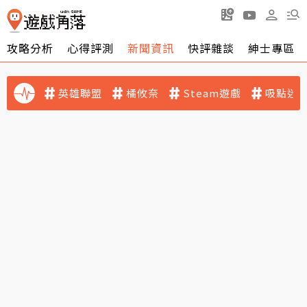
攻略分析
心得評測
新聞資訊
快評雜談
紳士專區
英雄聯盟
橘攸奈
Steam遊戲
吸點迷