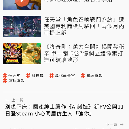
任天堂「角色召喚戰鬥系統」遭
美國專利商標局駁回！兩個月內
可提上訴
《咚奇剛：蕉力全開》揭開發秘
辛 單一關卡含3億個立體像素打
造可破壞地形
任天堂
紅白機
萬代南夢宮
電玩遊戲
運動遊戲
←
上一篇
別想下床！國產紳士續作《AI諾娃》新PV公開11
日登Steam 小心同居仿生人「強你」
下一篇
→