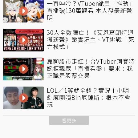
一直呻吟？VTuber詭異「抖動」
直播破130萬觀看 本人發最新聲
明
30人全數陣亡！《艾恩葛朗特迴
盪新聲》邀實況主、VT挑戰「死
亡模式」
靠聊股市走紅！台VTuber珂賽特
婉拒觀眾「直播看盤」要求：我
正職是股票交易
LOL／1等就全錯？實況主小明
劍魔開噴Bin厄薩斯：根本不會
玩
看更多