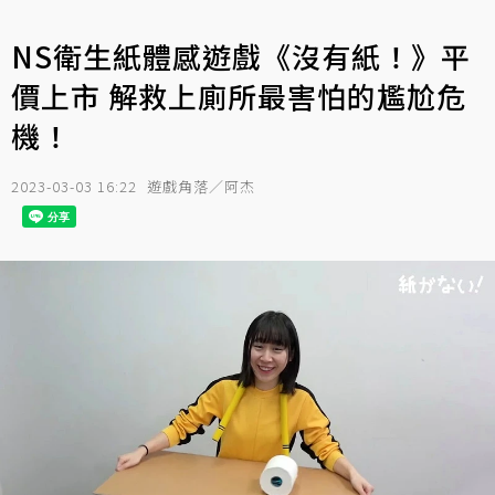
NS衛生紙體感遊戲《沒有紙！》平
價上市 解救上廁所最害怕的尷尬危
機！
2023-03-03 16:22
遊戲角落／阿杰