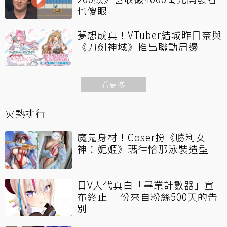
也傻眼
夢想成真！VTuber結城昨日奈與
《刀劍神域》推出聯動周邊
看更多
火熱排行
魔鬼身材！Coser扮《勝利女
神：妮姬》瑪律恰那泳裝造型
日V大代真白「畢業計數器」宣
布終止 一份來自粉絲500天的告
別