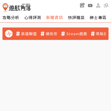
攻略分析
心得評測
新聞資訊
快評雜談
紳士專區
英雄聯盟
橘攸奈
Steam遊戲
吸點迷