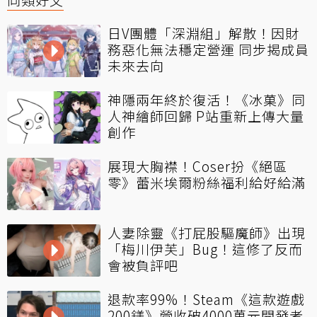
日V團體「深淵組」解散！因財
務惡化無法穩定營運 同步揭成員
未來去向
神隱兩年終於復活！《冰菓》同
人神繪師回歸 P站重新上傳大量
創作
展現大胸襟！Coser扮《絕區
零》蕾米埃爾粉絲福利給好給滿
人妻除靈《打屁股驅魔師》出現
「梅川伊芙」Bug！這修了反而
會被負評吧
退款率99%！Steam《這款遊戲
200鎂》營收破4000萬元開發者