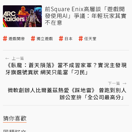
前Square Enix高層談「遊戲開
發使用AI」爭議：年輕玩家其實
不在意
遊戲開發
獨立遊戲
日本
任天堂
←
上一篇
《臥龍：蒼天隕落》當不成習家軍？實況主發現
牙旗選號異狀 網笑只能當「刁民」
下一篇
→
微軟創辦人比爾蓋茲熱愛《踩地雷》 曾跑到別人
辦公室拚「全公司最高分」
猜你喜歡
同類好文