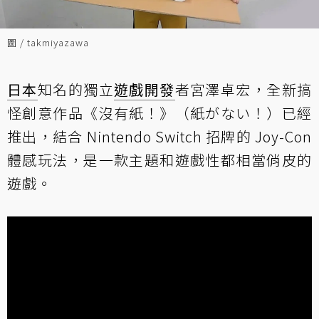
圖 / takmiyazawa
日本
知名的獨立
遊戲開發
者宮澤卓宏，全新搞
怪創意作品《沒有紙！》（紙がない！）已經
推出，結合 Nintendo Switch 招牌的 Joy-Con
體感玩法，是一款主題和遊戲性都相當俏皮的
遊戲。