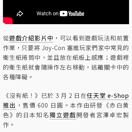
從
遊戲介紹影片中
，可以看到遊戲玩法和前置
作業，只要將 Joy-Con 塞進玩家們家中常見的
衛生紙捲筒中，並且放在紙板上感應；遊戲裡
的衛生紙就會隨操作左右移動，逃離關卡中的
各種障礙。
《沒有紙！》已於 3 月 2 日在
任天堂
e-Shop
推出
，售價 600 日圓。本作由研發《赤白黄
色》的日本知名
獨立遊戲
開發者宮澤卓宏製
作。