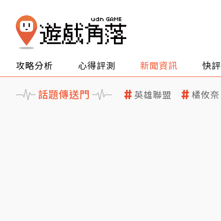
攻略分析
心得評測
新聞資訊
快評
話題傳送門
英雄聯盟
橘攸奈