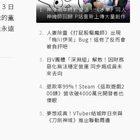
3 日
神隱兩年終於復活！《冰菓》同人
神繪師回歸 P站重新上傳大量創作
歲的薫
戰永遠
人妻除靈《打屁股驅魔師》出現
「梅川伊芙」Bug！這修了反而會
被負評吧
日V團體「深淵組」解散！因財務
惡化無法穩定營運 同步揭成員未
來去向
退款率99%！Steam《這款遊戲2
00鎂》營收破4000萬元開發者也
傻眼
夢想成真！VTuber結城昨日奈與
《刀劍神域》推出聯動周邊