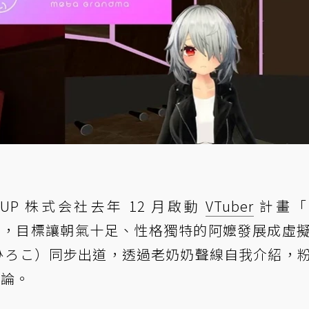
OUP 株式会社去年 12 月啟動
VTuber
計畫
ん），目標讓朝氣十足、性格獨特的阿嬤發展成虛
（ひろこ）同步出道，透過老奶奶聲線自我介紹，
討論。