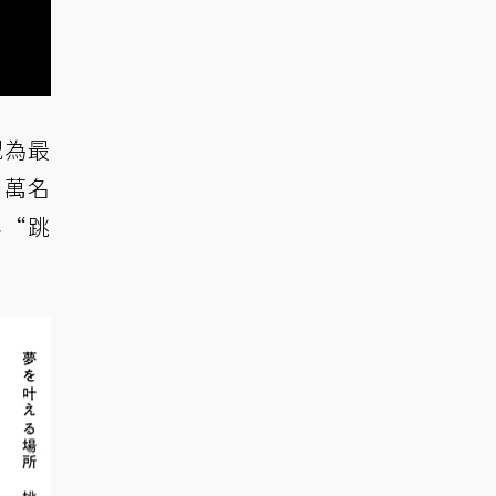
況為最
 萬名
年“跳