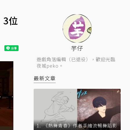
 3位
芋仔
遊戲角落編輯（已退役），歡迎光臨
夜城peko。
最新文章
《熱舞青春》作者手繪流暢舞蹈影