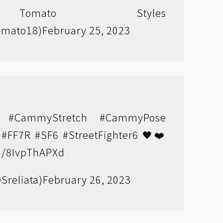
mato Styles
mato18)
February 25, 2023
#CammyStretch
#CammyPose
#FF7R
#SF6
#StreetFighter6
🖤❤️
om/8IvpThAPXd
Sreliata)
February 26, 2023