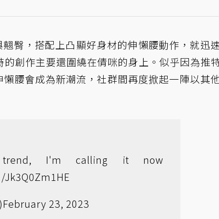
腰與翹臀，搭配上凸顯好身材的伸懶腰動作，就迅
時的創作主要還圍繞在倩咪的身上。似乎因為推
預言伸懶腰會成為新潮流，社群間再度掀起一陣以其
rend, I'm calling it now
om/Jk3Q0Zm1HE
)
February 23, 2023