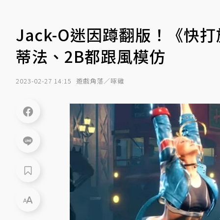
Jack-O迷因蹲翻版！《
蒂法、2B都跟風模仿
2023-02-27 14:15
遊戲角落／啄雞