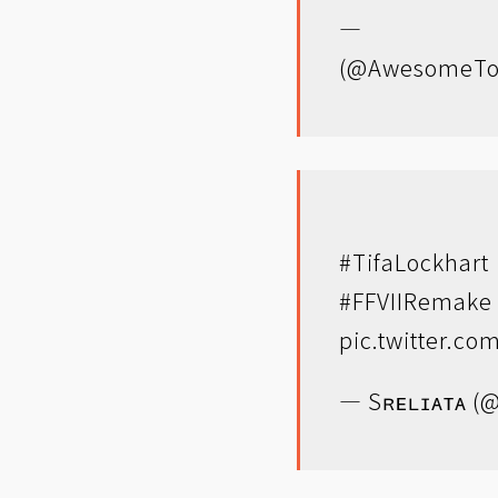
— To
(@AwesomeTo
#TifaLockhart
#FFVIIRemake
pic.twitter.c
— Sʀᴇʟɪᴀᴛᴀ (@