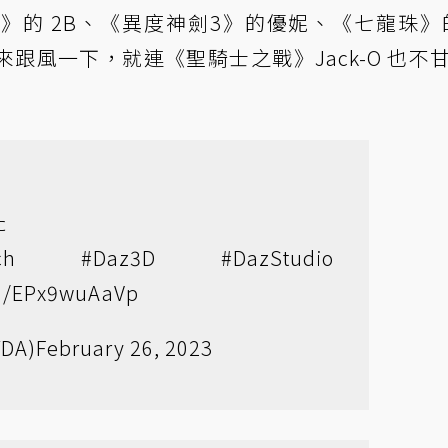
的 2B、《異度神劍3》的優妮、《七龍珠》的
跟風一下，就連《聖騎士之戰》Jack-O 也不
た
ch
#Daz3D
#DazStudio
om/EPx9wuAaVp
YDA)
February 26, 2023