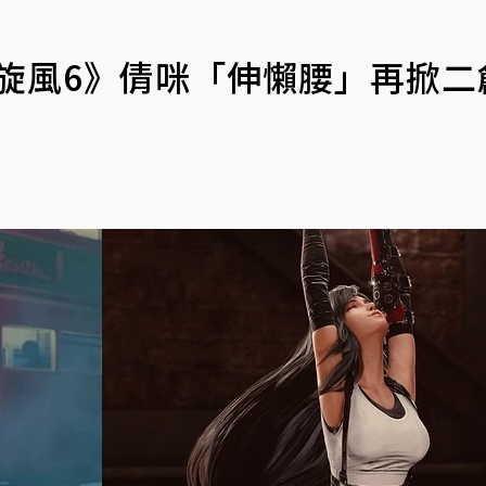
快打旋風6》倩咪「伸懶腰」再掀二