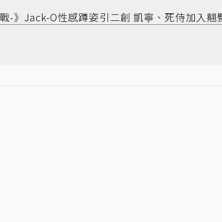
戰-》Jack-O性感蹲姿引二創 凱寧、死侍加入翹