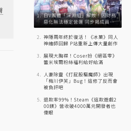
臀
日V團體「深淵組」解散！因財務
惡化無法穩定營運 同步揭成員未
來去向
神隱兩年終於復活！《冰菓》同人
神繪師回歸 P站重新上傳大量創作
展現大胸襟！Coser扮《絕區零》
蕾米埃爾粉絲福利給好給滿
人妻除靈《打屁股驅魔師》出現
「梅川伊芙」Bug！這修了反而會
被負評吧
退款率99%！Steam《這款遊戲2
00鎂》營收破4000萬元開發者也
傻眼