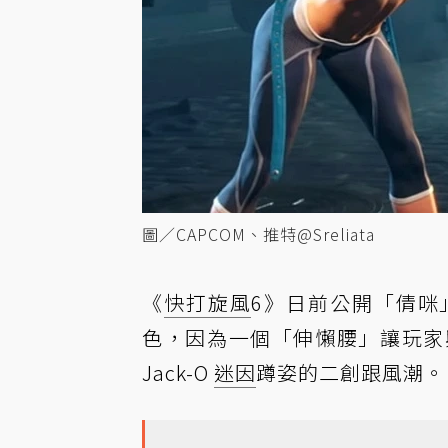
圖／CAPCOM、推特@Sreliata
《
快打旋風
6》日前公開「倩咪
色，因為一個「伸懶腰」讓玩家
Jack-O
迷因
蹲姿的二創跟風潮。