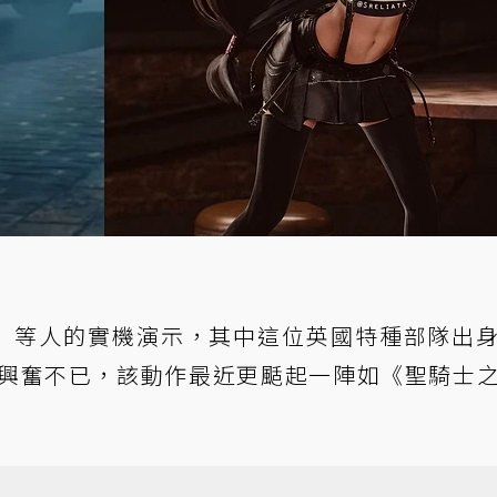
」等人的實機演示，其中這位英國特種部隊出
興奮不已，該動作最近更颳起一陣如《聖騎士