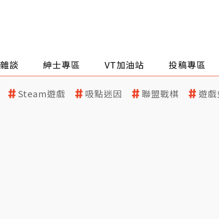
雜談
紳士專區
VT加油站
投稿專區
Steam遊戲
吸點迷因
聯盟戰棋
遊戲