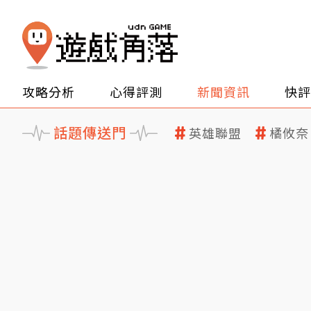
攻略分析
心得評測
新聞資訊
快評
話題傳送門
英雄聯盟
橘攸奈