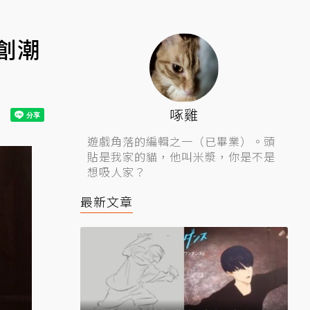
創潮
啄雞
遊戲角落的編輯之一（已畢業）。頭
貼是我家的貓，他叫米漿，你是不是
想吸人家？
最新文章