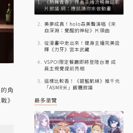
《熱舞青春》作者手繪流暢舞蹈影
片掀議 網：應該請你來做動畫
美夢成真！holo森美聲演唱《來
自深淵：覺醒的神秘》片頭曲
從漫畫中走出來！健身主播完美詮
釋《刃牙》宮本武藏
VSPO!限定餐廳即將登陸台港 成
員主視覺提前亮相
這樣比較香！《碧藍航線》推千元
「ASMR米」飯糰掀議
身的角
之戰》
最多瀏覽