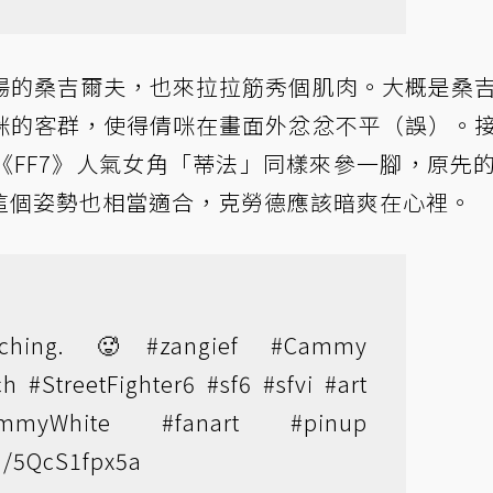
場的桑吉爾夫，也來拉拉筋秀個肌肉。大概是桑
咪的客群，使得倩咪在畫面外忿忿不平（誤）。
《FF7》人氣女角「蒂法」同樣來參一腳，原先
這個姿勢也相當適合，克勞德應該暗爽在心裡。
reching. 🥵
#zangief
#Cammy
ch
#StreetFighter6
#sf6
#sfvi
#art
mmyWhite
#fanart
#pinup
om/5QcS1fpx5a