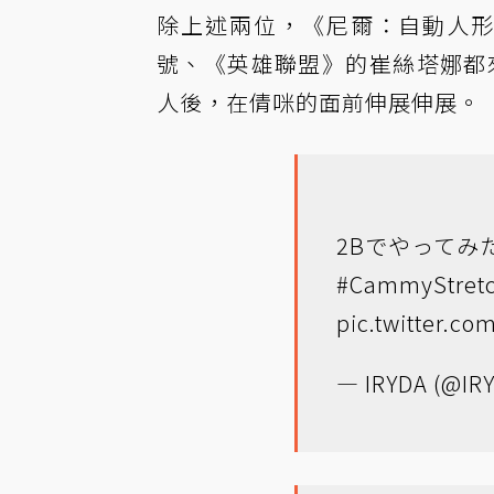
除上述兩位，《尼爾：自動人形》
號、《英雄聯盟》的崔絲塔娜都來
人後，在倩咪的面前伸展伸展。
2Bでやってみ
#CammyStret
pic.twitter.c
— IRYDA (@IR