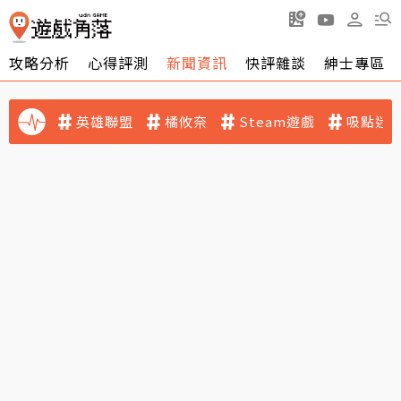
攻略分析
心得評測
新聞資訊
快評雜談
紳士專區
英雄聯盟
橘攸奈
Steam遊戲
吸點迷