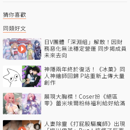
猜你喜歡
同類好文
日V團體「深淵組」解散！因財
務惡化無法穩定營運 同步揭成員
未來去向
神隱兩年終於復活！《冰菓》同
人神繪師回歸 P站重新上傳大量
創作
展現大胸襟！Coser扮《絕區
零》蕾米埃爾粉絲福利給好給滿
人妻除靈《打屁股驅魔師》出現