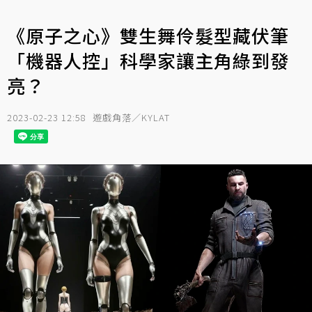
《原子之心》雙生舞伶髮型藏伏筆
「機器人控」科學家讓主角綠到發
亮？
2023-02-23 12:58
遊戲角落／KYLAT