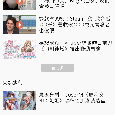
「梅川伊芙」Bug！這修了反而
會被負評吧
退款率99%！Steam《這款遊戲
200鎂》營收破4000萬元開發者
也傻眼
夢想成真！VTuber結城昨日奈與
《刀劍神域》推出聯動周邊
看更多
火熱排行
魔鬼身材！Coser扮《勝利女
神：妮姬》瑪律恰那泳裝造型