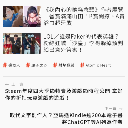
《我內心的糟糕念頭》作者展覽
一番賞滿滿山田！B賞開撩、A賞
浴巾超牙敗
LOL／誰是Faker的代表英雄？
粉絲狂喊「沙皇」李哥躲掉預判
給出意外答案！
機器人
原子之心
射擊遊戲
Atomic Heart
←
上一篇
Steam年度四大季節特賣及遊戲節時程公開 拿好
你的折扣玩買遊戲的遊戲！
下一篇
→
取代文字創作人？亞馬遜Kindle逾200本電子書
將ChatGPT等AI列為作者