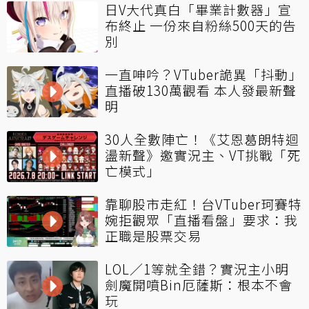
日V大代真白「畢業計數器」宣
布終止 一份來自粉絲500天的告
別
一直呻吟？VTuber詭異「抖動」
直播破130萬觀看 本人發最新聲
明
30人全數陣亡！《艾恩葛朗特迴
盪新聲》邀實況主、VT挑戰「死
亡模式」
靠聊股市走紅！台VTuber珂賽特
婉拒觀眾「直播看盤」要求：我
正職是股票交易
LOL／1等就全錯？實況主小明
劍魔開噴Bin厄薩斯：根本不會
玩