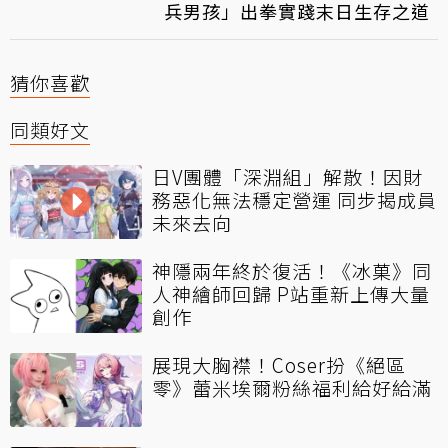
兵男孩」出拳實踐末日生存之道
猜你喜歡
同類好文
日V團體「深淵組」解散！因財
務惡化無法穩定營運 同步揭成員
未來去向
神隱兩年終於復活！《冰菓》同
人神繪師回歸 P站重新上傳大量
創作
展現大胸襟！Coser扮《絕區
零》蕾米埃爾粉絲福利給好給滿