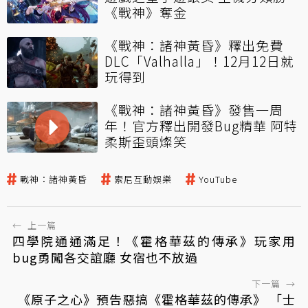
《戰神》奪金
《戰神：諸神黃昏》釋出免費
DLC「Valhalla」！12月12日就
玩得到
《戰神：諸神黃昏》發售一周
年！官方釋出開發Bug精華 阿特
柔斯歪頭燦笑
戰神：諸神黃昏
索尼互動娛樂
YouTube
←
上一篇
四學院通通滿足！《霍格華茲的傳承》玩家用
bug勇闖各交誼廳 女宿也不放過
下一篇
→
《原子之心》預告惡搞《霍格華茲的傳承》 「士