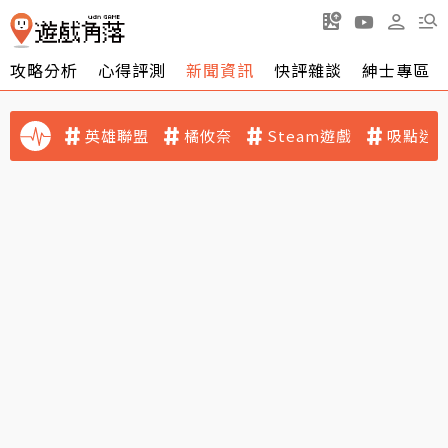
攻略分析
心得評測
新聞資訊
快評雜談
紳士專區
英雄聯盟
橘攸奈
Steam遊戲
吸點迷