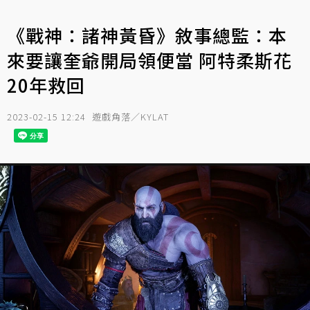
《戰神：諸神黃昏》敘事總監：本
來要讓奎爺開局領便當 阿特柔斯花
20年救回
2023-02-15 12:24
遊戲角落／KYLAT