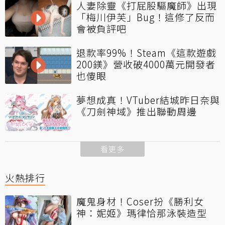
人妻除靈《打屁股驅魔師》出現
「梅川伊芙」Bug！這修了反而
會被負評吧
退款率99%！Steam《這款遊戲
200鎂》營收破4000萬元開發者
也傻眼
夢想成真！VTuber結城昨日奈與
《刀劍神域》推出聯動周邊
看更多
火熱排行
魔鬼身材！Coser扮《勝利女
神：妮姬》瑪律恰那泳裝造型