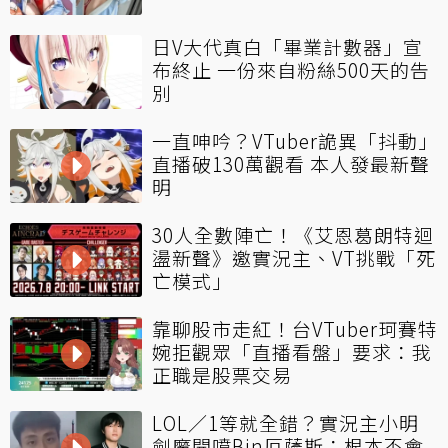
日V大代真白「畢業計數器」宣
布終止 一份來自粉絲500天的告
別
一直呻吟？VTuber詭異「抖動」
直播破130萬觀看 本人發最新聲
明
30人全數陣亡！《艾恩葛朗特迴
盪新聲》邀實況主、VT挑戰「死
亡模式」
靠聊股市走紅！台VTuber珂賽特
婉拒觀眾「直播看盤」要求：我
正職是股票交易
LOL／1等就全錯？實況主小明
劍魔開噴Bin厄薩斯：根本不會