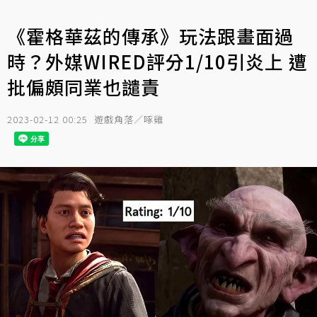
《霍格華茲的傳承》玩法跟畫面過
時？外媒WIRED評分1/10引炎上 遭
批偏頗同業也譴責
2023-02-12 00:25
遊戲角落／啄雞