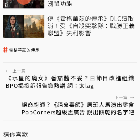
滑鼠功能
傳《霍格華茲的傳承》DLC遭取
消！受《自殺突擊隊：戰勝正義
聯盟》失利影響
霍格華茲的傳承
←
上一篇
《水星的魔女》番茄醬不妥？日節目改進組織
BPO揭投訴報告掀熱議 網：太lag
下一篇
→
絕命廚師？《絕命毒師》原班人馬演出零食
PopCorners超級盃廣告 說出餅乾的名字吧
猜你喜歡