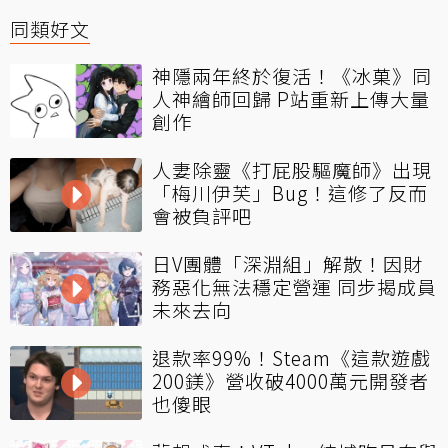
同類好文
神隱兩年終於復活！《冰菓》同
人神繪師回歸 P站重新上傳大量
創作
人妻除靈《打屁股驅魔師》出現
「梅川伊芙」Bug！這修了反而
會被負評吧
日V團體「深淵組」解散！因財
務惡化無法穩定營運 同步揭成員
未來去向
退款率99%！Steam《這款遊戲
200鎂》營收破4000萬元開發者
也傻眼