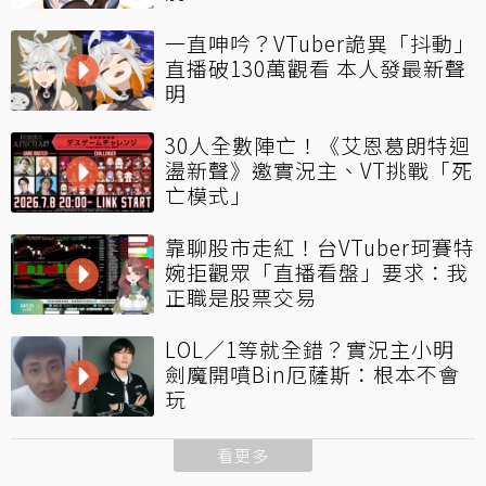
一直呻吟？VTuber詭異「抖動」
直播破130萬觀看 本人發最新聲
明
30人全數陣亡！《艾恩葛朗特迴
盪新聲》邀實況主、VT挑戰「死
亡模式」
靠聊股市走紅！台VTuber珂賽特
婉拒觀眾「直播看盤」要求：我
正職是股票交易
LOL／1等就全錯？實況主小明
劍魔開噴Bin厄薩斯：根本不會
玩
看更多