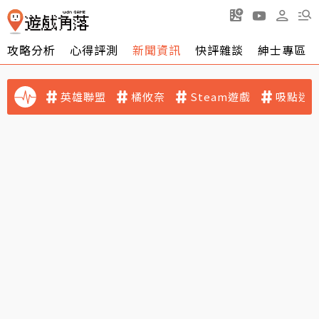
攻略分析
心得評測
新聞資訊
快評雜談
紳士專區
英雄聯盟
橘攸奈
Steam遊戲
吸點迷