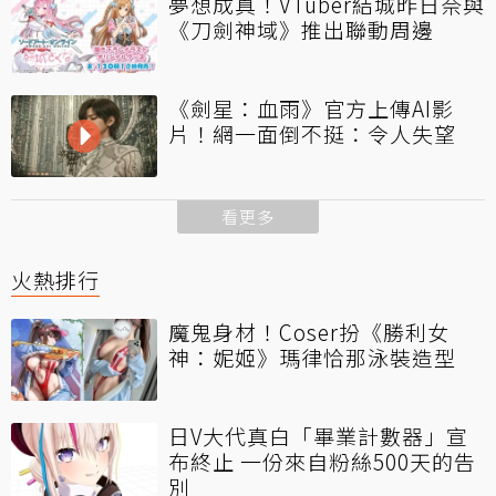
夢想成真！VTuber結城昨日奈與
《刀劍神域》推出聯動周邊
《劍星：血雨》官方上傳AI影
片！網一面倒不挺：令人失望
看更多
火熱排行
魔鬼身材！Coser扮《勝利女
神：妮姬》瑪律恰那泳裝造型
日V大代真白「畢業計數器」宣
布終止 一份來自粉絲500天的告
別