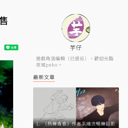
售
芋仔
遊戲角落編輯（已退役），歡迎光臨
夜城peko。
最新文章
《熱舞青春》作者手繪流暢舞蹈影