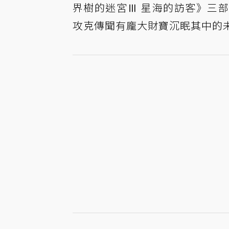
界樹的迷宮Ⅲ 星海的訪客》三
攻克傳聞有龐大財寶沉眠其中的