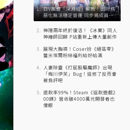
日V團體「深淵組」解散！因財務
惡化無法穩定營運 同步揭成員未
來去向
神隱兩年終於復活！《冰菓》同人
神繪師回歸 P站重新上傳大量創作
展現大胸襟！Coser扮《絕區零》
蕾米埃爾粉絲福利給好給滿
人妻除靈《打屁股驅魔師》出現
「梅川伊芙」Bug！這修了反而會
被負評吧
退款率99%！Steam《這款遊戲2
00鎂》營收破4000萬元開發者也
傻眼