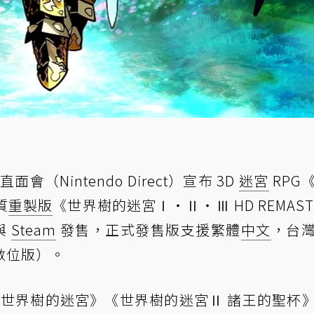
直面會（Nintendo Direct）宣布 3D
迷宮
RPG
質
重製版
《世界樹的迷宮Ⅰ・Ⅱ・Ⅲ HD REMAST
 與
Steam
發售，正式發售版支援繁體
中文
，台
限數位版）。
的《世界樹的迷宮》《世界樹的迷宮Ⅱ 諸王的聖杯