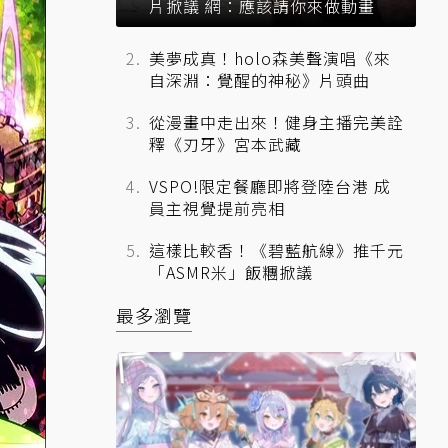
片掀議 網：應該請你來做動畫
美夢成真！holo森美聲演唱《來
自深淵：覺醒的神秘》片頭曲
從漫畫中走出來！健身主播完美詮
釋《刃牙》宮本武藏
VSPO!限定餐廳即將登陸台港 成
員主視覺提前亮相
這樣比較香！《碧藍航線》推千元
「ASMR米」飯糰掀議
最多瀏覽