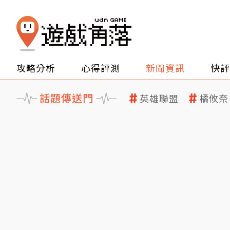
攻略分析
心得評測
新聞資訊
快評
話題傳送門
英雄聯盟
橘攸奈