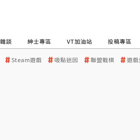
雜談
紳士專區
VT加油站
投稿專區
Steam遊戲
吸點迷因
聯盟戰棋
遊戲