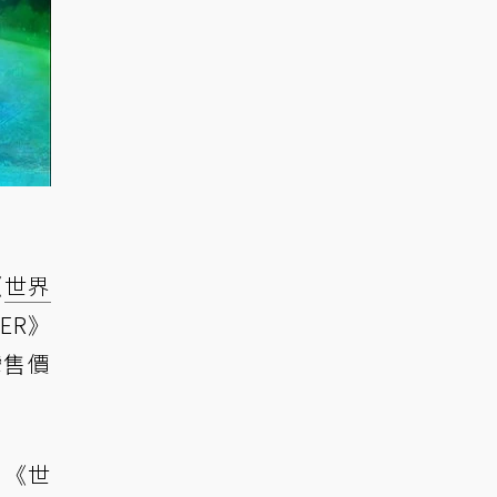
《
世界
ER》
灣售價
》《世