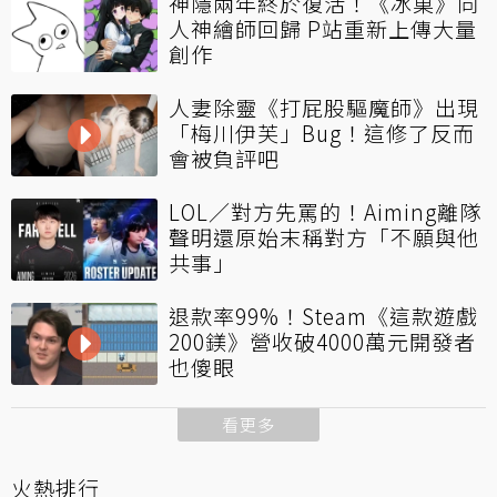
神隱兩年終於復活！《冰菓》同
人神繪師回歸 P站重新上傳大量
創作
人妻除靈《打屁股驅魔師》出現
「梅川伊芙」Bug！這修了反而
會被負評吧
LOL／對方先罵的！Aiming離隊
聲明還原始末稱對方「不願與他
共事」
退款率99%！Steam《這款遊戲
200鎂》營收破4000萬元開發者
也傻眼
看更多
火熱排行