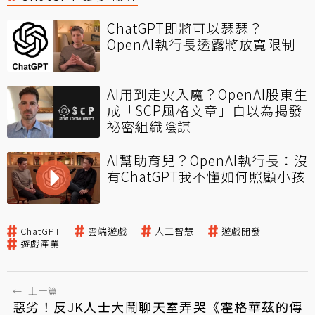
ChatGPT即將可以瑟瑟？
OpenAI執行長透露將放寬限制
AI用到走火入魔？OpenAI股東生
成「SCP風格文章」自以為揭發
祕密組織陰謀
AI幫助育兒？OpenAI執行長：沒
有ChatGPT我不懂如何照顧小孩
ChatGPT
雲端遊戲
人工智慧
遊戲開發
遊戲產業
←
上一篇
惡劣！反JK人士大鬧聊天室弄哭《霍格華茲的傳