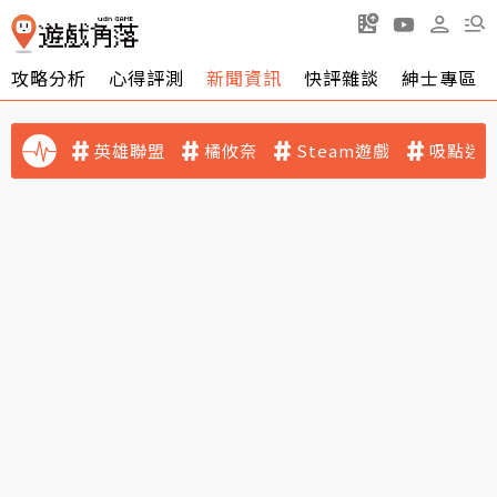
攻略分析
心得評測
新聞資訊
快評雜談
紳士專區
英雄聯盟
橘攸奈
Steam遊戲
吸點迷