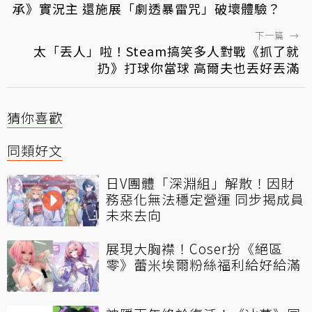
承》實況主 還施展「劇透暴雷咒」破壞體驗？
下一篇
→
太「丟人」啦！Steam搞笑多人對戰《抓了就
扔》打球你當球 高爾夫也丟好丟滿
猜你喜歡
同類好文
日V團體「深淵組」解散！因財
務惡化無法穩定營運 同步揭成員
未來去向
展現大胸襟！Coser扮《絕區
零》蕾米埃爾粉絲福利給好給滿