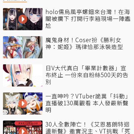
holo儒烏風亭螺鈿來台灣！在海
關被攔下 打開行李箱現場一陣尷
尬
魔鬼身材！Coser扮《勝利女
神：妮姬》瑪律恰那泳裝造型
日V大代真白「畢業計數器」宣
布終止 一份來自粉絲500天的告
別
一直呻吟？VTuber詭異「抖動」
直播破130萬觀看 本人發最新聲
明
30人全數陣亡！《艾恩葛朗特迴
盪新聲》邀實況主、VT挑戰「死