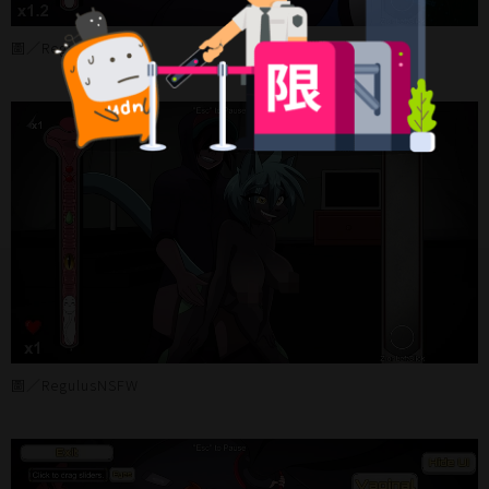
圖／RegulusNSFW
圖／RegulusNSFW