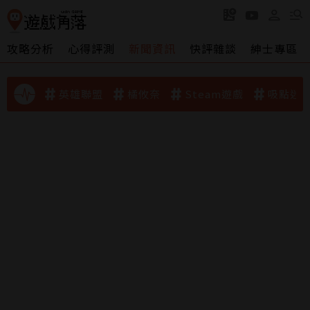
攻略分析
心得評測
新聞資訊
快評雜談
紳士專區
英雄聯盟
橘攸奈
Steam遊戲
吸點迷