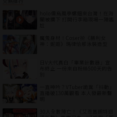
火熱排行
holo儒烏風亭螺鈿來台灣！在海
關被攔下 打開行李箱現場一陣尷
尬
魔鬼身材！Coser扮《勝利女
神：妮姬》瑪律恰那泳裝造型
日V大代真白「畢業計數器」宣
布終止 一份來自粉絲500天的告
別
一直呻吟？VTuber詭異「抖動」
直播破130萬觀看 本人發最新聲
明
30人全數陣亡！《艾恩葛朗特迴