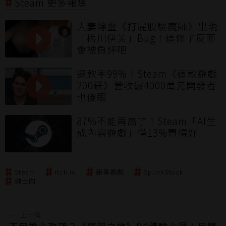
Steam 更多報導
人妻除靈《打屁股驅魔師》出現
「梅川伊芙」Bug！這修了反而
會被負評吧
退款率99%！Steam《這款遊戲
200鎂》營收破4000萬元開發者
也傻眼
87%不能再高了！Steam「AI生
成內容遊戲」僅13%賣得好
Steam
itch.io
節奏遊戲
SpunkStock
紳士向
←
上一篇