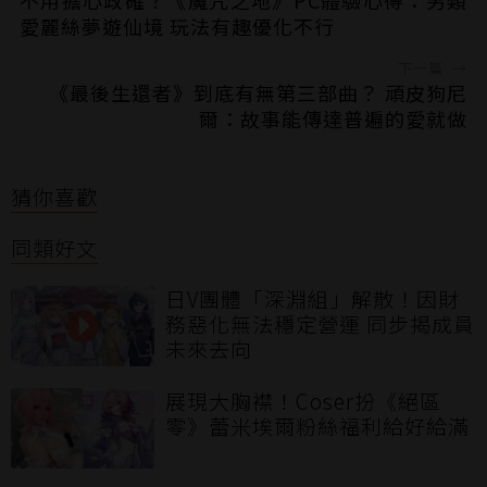
不用擔心政確？《魔咒之地》PC體驗心得：另類
愛麗絲夢遊仙境 玩法有趣優化不行
下一篇
→
《最後生還者》到底有無第三部曲？ 頑皮狗尼
爾：故事能傳達普遍的愛就做
猜你喜歡
同類好文
日V團體「深淵組」解散！因財
務惡化無法穩定營運 同步揭成員
未來去向
展現大胸襟！Coser扮《絕區
零》蕾米埃爾粉絲福利給好給滿