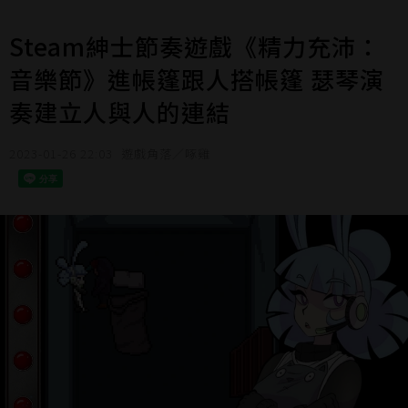
Steam紳士節奏遊戲《精力充沛：
音樂節》進帳篷跟人搭帳篷 瑟琴演
奏建立人與人的連結
2023-01-26 22:03
遊戲角落／啄雞