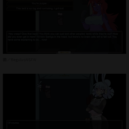
圖／RegulusNSFW