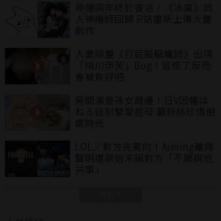
神隱兩年終於復活！《冰菓》同
人神繪師回歸 P站重新上傳大量
創作
人妻除靈《打屁股驅魔師》出現
「梅川伊芙」Bug！這修了反而
會被負評吧
房間滿是孫女周邊！日V因幡は
ねる送別摯愛祖母 籲粉絲珍惜相
處時光
LOL／對方先罵的！Aiming離隊
聲明還原始末稱對方「不願與他
共事」
看更多