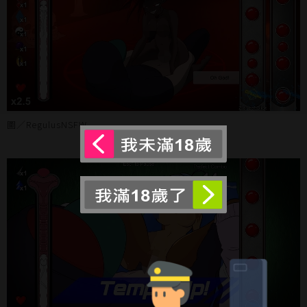
圖／RegulusNSFW