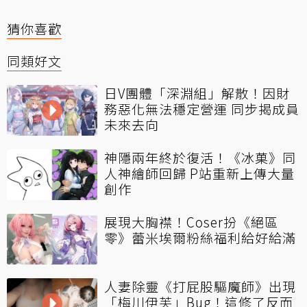
猜你喜歡
同類好文
日V團體「深淵組」解散！因財
務惡化無法穩定營運 同步揭成員
未來去向
神隱兩年終於復活！《冰菓》同
人神繪師回歸 P站重新上傳大量
創作
展現大胸襟！Coser扮《絕區
零》蕾米埃爾粉絲福利給好給滿
人妻除靈《打屁股驅魔師》出現
「梅川伊芙」Bug！這修了反而