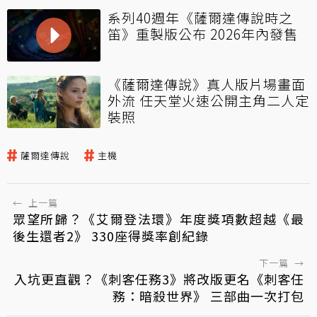
系列40週年《薩爾達傳說時之
笛》重製版公布 2026年內發售
《薩爾達傳說》真人版片場畫面
外流 任天堂火速公開主角二人定
裝照
薩爾達傳說
主機
←
上一篇
眾望所歸？《艾爾登法環》年度獎項數超越《最
後生還者2》 330座得獎率創紀錄
下一篇
→
入坑更直觀？《刺客任務3》將改版更名《刺客任
務：暗殺世界》 三部曲一次打包