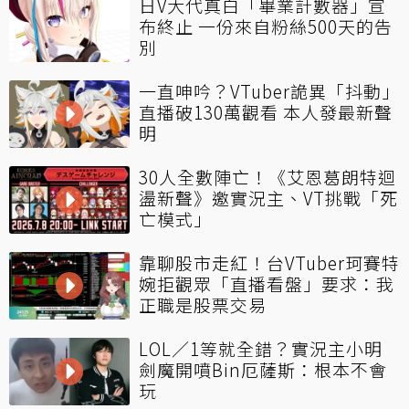
日V大代真白「畢業計數器」宣
布終止 一份來自粉絲500天的告
別
一直呻吟？VTuber詭異「抖動」
直播破130萬觀看 本人發最新聲
明
30人全數陣亡！《艾恩葛朗特迴
盪新聲》邀實況主、VT挑戰「死
亡模式」
靠聊股市走紅！台VTuber珂賽特
婉拒觀眾「直播看盤」要求：我
正職是股票交易
LOL／1等就全錯？實況主小明
劍魔開噴Bin厄薩斯：根本不會
玩