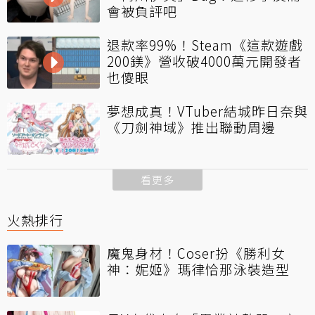
會被負評吧
退款率99%！Steam《這款遊戲
200鎂》營收破4000萬元開發者
也傻眼
夢想成真！VTuber結城昨日奈與
《刀劍神域》推出聯動周邊
看更多
火熱排行
魔鬼身材！Coser扮《勝利女
神：妮姬》瑪律恰那泳裝造型