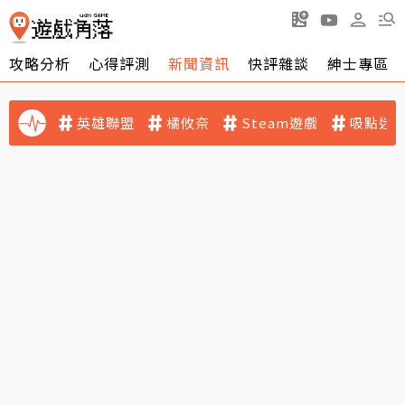
攻略分析
心得評測
新聞資訊
快評雜談
紳士專區
英雄聯盟
橘攸奈
Steam遊戲
吸點迷