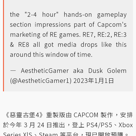
the "2-4 hour" hands-on gameplay
section impressions part of Capcom's
marketing of RE games. RE7, RE:2, RE:3
& RE8 all got media drops like this
around this window of time.
— AestheticGamer aka Dusk Golem
(@AestheticGamer1)
2023年1月1日
《惡靈古堡4》重製版由 CAPCOM 製作，安排
於今年 3 月 24 日推出，登上 PS4/PS5、Xbox
Series X|S、Steam 等平台，現已開放預購。