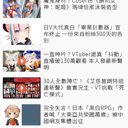
魔鬼身材！Coser扮《勝利女
神：妮姬》瑪律恰那泳裝造型
日V大代真白「畢業計數器」宣
布終止 一份來自粉絲500天的告
別
一直呻吟？VTuber詭異「抖動」
直播破130萬觀看 本人發最新聲
明
30人全數陣亡！《艾恩葛朗特迴
盪新聲》邀實況主、VT挑戰「死
亡模式」
完全失言！日本「黑白RPG」作
者喊「大東亞共榮圈萬歲」被中
國網友集體出征