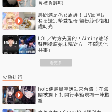
會被負評吧
房間滿是孫女周邊！日V因幡は
ねる送別摯愛祖母 籲粉絲珍惜相
處時光
LOL／對方先罵的！Aiming離隊
聲明還原始末稱對方「不願與他
共事」
看更多
火熱排行
holo儒烏風亭螺鈿來台灣！在海
關被攔下 打開行李箱現場一陣尷
尬