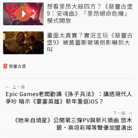
想看里昂大殺四方？《惡靈古堡
9：安魂曲》「里昂絕命危機」
模式開放
畫面太真實？實況主玩《惡靈古
堡9》被葛蕾斯玻璃倒影嚇到大
叫
惡靈古堡
←
上一篇
Epic Games老闆勸讀《孫子兵法》：講透現代人
爭吵 暗示《要塞英雄》新年重返iOS？
下一篇
→
《她來自煩星》公開第三彈PV與新片頭曲 悠木
碧、高垣彩陽等聲優加盟演出