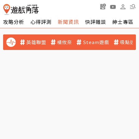
攻略分析
心得評測
新聞資訊
快評雜談
紳士專區
英雄聯盟
橘攸奈
Steam遊戲
吸點迷