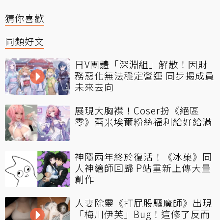
猜你喜歡
同類好文
日V團體「深淵組」解散！因財
務惡化無法穩定營運 同步揭成員
未來去向
展現大胸襟！Coser扮《絕區
零》蕾米埃爾粉絲福利給好給滿
神隱兩年終於復活！《冰菓》同
人神繪師回歸 P站重新上傳大量
創作
人妻除靈《打屁股驅魔師》出現
「梅川伊芙」Bug！這修了反而