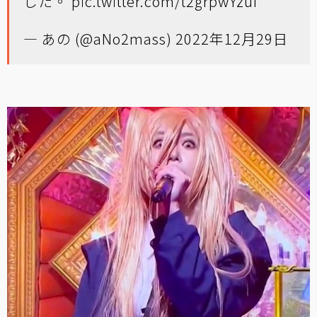
した。
pic.twitter.com/t2grpwYzuI
— あの (@aNo2mass)
2022年12月29日