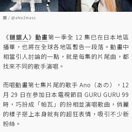
圖 / @aNo2mass
《
鏈鋸人
》
動畫
第一季全 12 集已在日本地區
播畢，也將在全球各地區暫告一段落。動畫中
相當引人討論的一點，就是每集的片尾曲，都
找來不同的歌手演唱。
而唱動畫第七集片尾的歌手 Ano（あの），12
月 29 日在參加日本電視節目 GURU GURU 99
時，巧扮成「帕瓦」的扮相並演唱歌曲，俏麗
的樣子搭上本身就有的超狂表情，吸引不少新
粉絲。