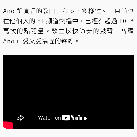
Ano 所演唱的歌曲「ちゅ、多様性。」目前也
在他個人的 YT 頻道熱播中，已經有超過 1018
萬次的點閱量。歌曲以快節奏的鼓聲，凸顯
Ano 可愛又愛搞怪的聲線。