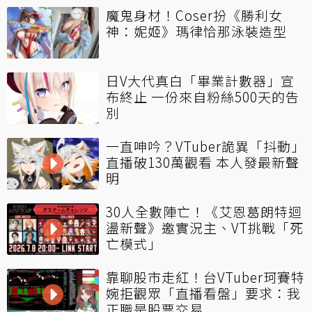
魔鬼身材！Coser扮《勝利女
神：妮姬》瑪律恰那泳裝造型
日V大代真白「畢業計數器」宣
布終止 一份來自粉絲500天的告
別
一直呻吟？VTuber詭異「抖動」
直播破130萬觀看 本人發最新聲
明
30人全數陣亡！《艾恩葛朗特迴
盪新聲》邀實況主、VT挑戰「死
亡模式」
靠聊股市走紅！台VTuber珂賽特
婉拒觀眾「直播看盤」要求：我
正職是股票交易