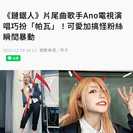
《鏈鋸人》片尾曲歌手Ano電視演
唱巧扮「帕瓦」！可愛加搞怪粉絲
瞬間暴動
2022-12-30 18:13
遊戲角落／阿杰