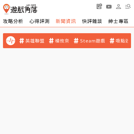
攻略分析
心得評測
新聞資訊
快評雜談
紳士專區
英雄聯盟
橘攸奈
Steam遊戲
吸點迷