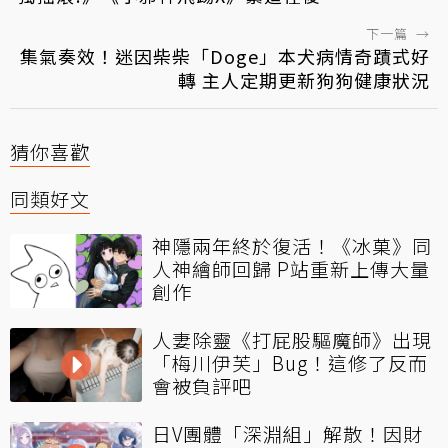
下一篇
→
集氣奏效！迷因柴柴「Doge」本犬病情奇蹟式好
轉 主人定期更新狗狗健康狀況
猜你喜歡
同類好文
神隱兩年終於復活！《冰菓》同
人神繪師回歸 P站重新上傳大量
創作
人妻除靈《打屁股驅魔師》出現
「梅川伊芙」Bug！這修了反而
會被負評吧
日V團體「深淵組」解散！因財