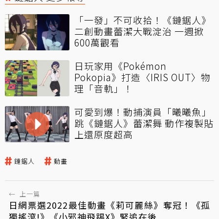
「一發」不可收拾！《鏈鋸人》
二創動畫蕾潔大戰淀治 一週掀
600萬觀看
日玩家用《Pokémon
Pokopia》打造〈IRIS OUT〉物
理「音軌」！
可愛到爆！動捕演員「曦曦魚」
跳《鏈鋸人》蕾潔舞 動作複製貼
上還原度超高
鏈鋸人
動畫
←
上一篇
日網票選2022最佳動畫《莉可麗絲》奪冠！《孤
獨搖滾!》《小邪神飛踢X》緊追在後