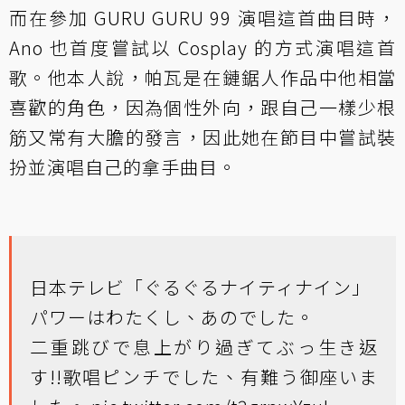
而在參加 GURU GURU 99 演唱這首曲目時，
Ano 也首度嘗試以 Cosplay 的方式演唱這首
歌。他本人說，帕瓦是在鏈鋸人作品中他相當
喜歡的角色，因為個性外向，跟自己一樣少根
筋又常有大膽的發言，因此她在節目中嘗試裝
扮並演唱自己的拿手曲目。
日本テレビ「ぐるぐるナイティナイン」
パワーはわたくし、あのでした。
二重跳びで息上がり過ぎてぶっ生き返
す!!歌唱ピンチでした、有難う御座いま