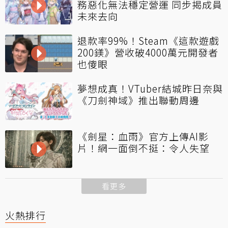
務惡化無法穩定營運 同步揭成員
未來去向
退款率99%！Steam《這款遊戲
200鎂》營收破4000萬元開發者
也傻眼
夢想成真！VTuber結城昨日奈與
《刀劍神域》推出聯動周邊
《劍星：血雨》官方上傳AI影
片！網一面倒不挺：令人失望
看更多
火熱排行