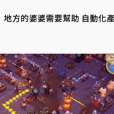
坊》地方的婆婆需要幫助 自動化