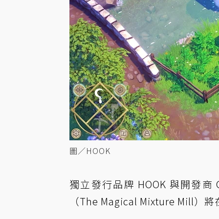
圖／HOOK
獨立發行品牌 HOOK 與開發商 
（The Magical Mixture Mill）