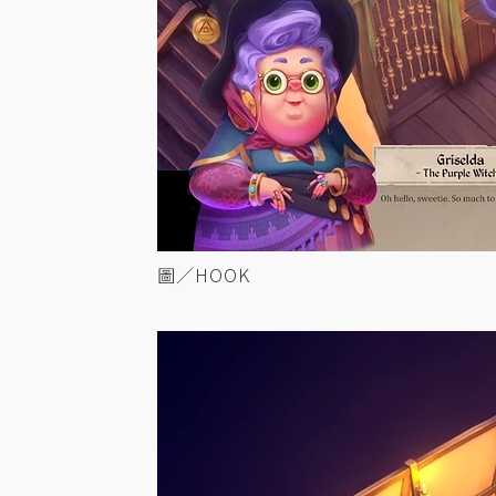
圖／HOOK