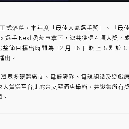
 2 日正式落幕，本年度「最佳人氣選手奬」、「最
box 選手 Neal 劉昶亨拿下，總共獲得 4 項大獎，
播出時間為 12 月 16 日晚上 8 點於 CT
道播出。
集台灣眾多硬體廠商、電競戰隊、電競組織及遊戲
次大賞選至台北寒舍艾麗酒店舉辦，共邀集所有
單。