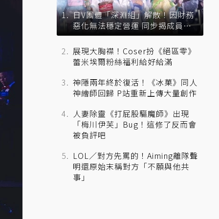
日V團體「深淵組」解散！因財務
惡化無法穩定營運 同步揭成員未
來去向
展現大胸襟！Coser扮《絕區零》
蕾米埃爾粉絲福利給好給滿
神隱兩年終於復活！《冰菓》同人
神繪師回歸 P站重新上傳大量創作
人妻除靈《打屁股驅魔師》出現
「梅川伊芙」Bug！這修了反而會
被負評吧
LOL／對方先罵的！Aiming離隊聲
明還原始末稱對方「不願與他共
事」