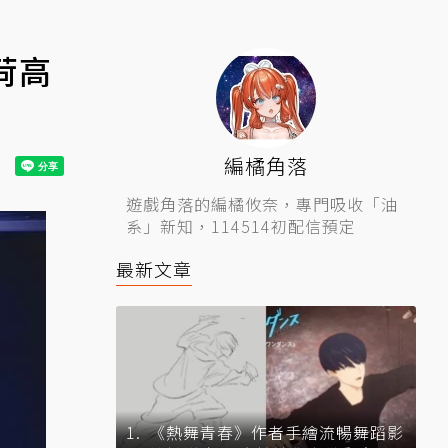
荷高
編橘角落
遊戲角落的編橘攸奈，專門吸收「油
系」新知，114514初配信預定
最新文章
《熱舞青春》作者手繪流暢舞蹈影