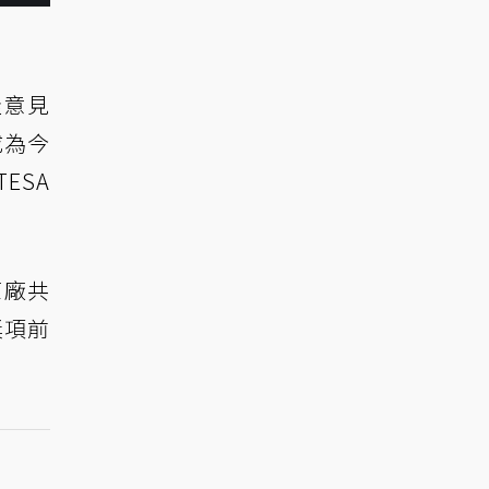
佳意見
成為今
ESA
原廠共
獎項前