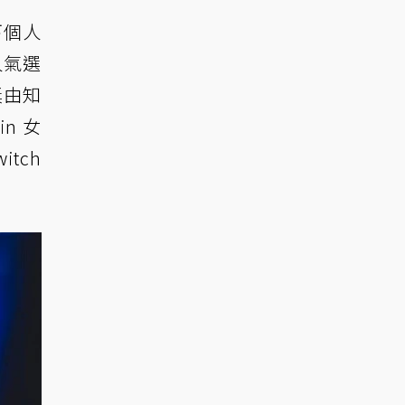
下個人
人氣選
獎由知
n 女
tch