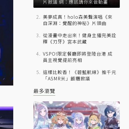
片掀議 網：應該請你來做動畫
美夢成真！holo森美聲演唱《來
自深淵：覺醒的神秘》片頭曲
從漫畫中走出來！健身主播完美詮
釋《刃牙》宮本武藏
VSPO!限定餐廳即將登陸台港 成
員主視覺提前亮相
這樣比較香！《碧藍航線》推千元
「ASMR米」飯糰掀議
最多瀏覽