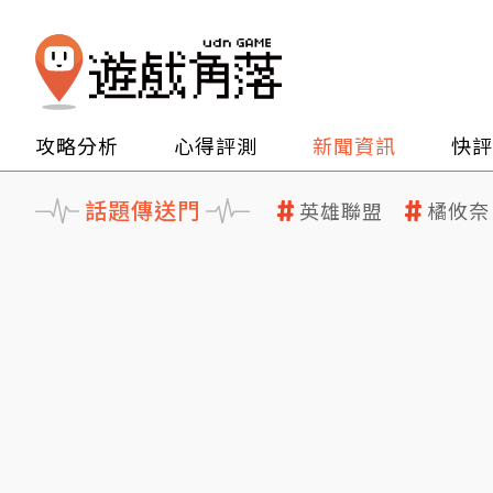
攻略分析
心得評測
新聞資訊
快評
話題傳送門
英雄聯盟
橘攸奈