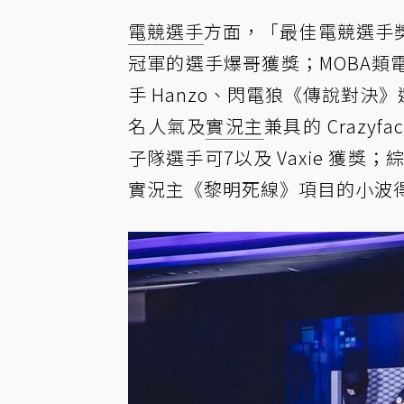
電競選手
方面，「最佳電競選手
冠軍的選手爆哥獲獎；MOBA
手 Hanzo、閃電狼《傳說對決》選
名人氣及
實況主
兼具的 Crazy
子隊選手可7以及 Vaxie 獲獎
實況主《黎明死線》項目的小波