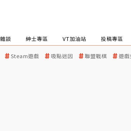
雜談
紳士專區
VT加油站
投稿專區
Steam遊戲
吸點迷因
聯盟戰棋
遊戲