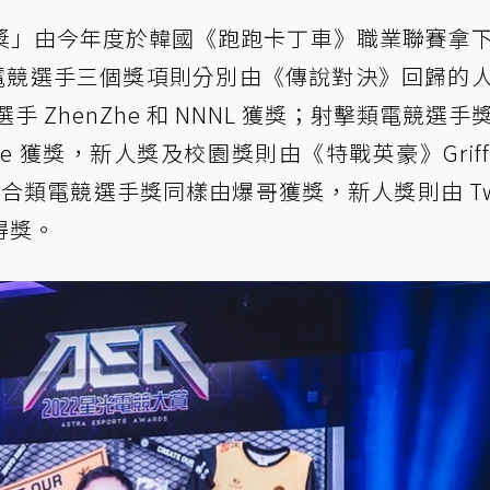
獎」由今年度於韓國《跑跑卡丁車》職業聯賽拿
類電競選手三個獎項則分別由《傳說對決》回歸的
手 ZhenZhe 和 NNNL 獲獎；射擊類電競選手
face 獲獎，新人獎及校園獎則由《特戰英豪》Griffi
；綜合類電競選手獎同樣由爆哥獲獎，新人獎則由 Twi
得獎。