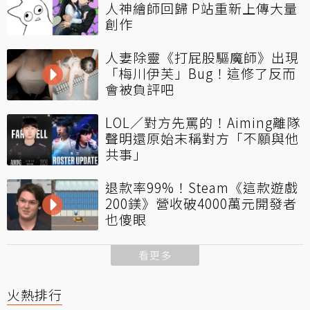
人神繪師回歸 P站重新上傳大量
創作
人妻除靈《打屁股驅魔師》出現
「梅川伊芙」Bug！這修了反而
會被負評吧
LOL／對方先罵的！Aiming離隊
聲明還原始末稱對方「不願與他
共事」
退款率99%！Steam《這款遊戲
200鎂》營收破4000萬元開發者
也傻眼
看更多
火熱排行