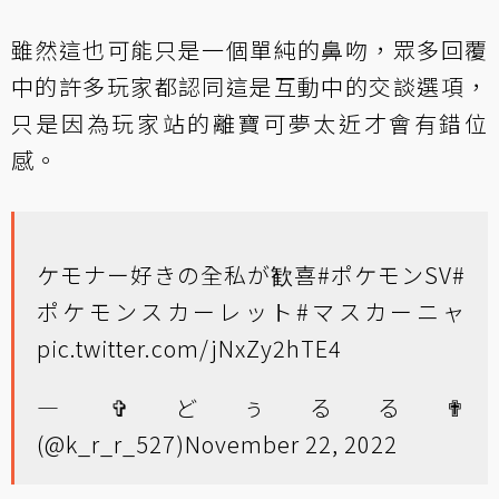
雖然這也可能只是一個單純的鼻吻，眾多回覆
中的許多玩家都認同這是互動中的交談選項，
只是因為玩家站的離寶可夢太近才會有錯位
感。
ケモナー好きの全私が歓喜
#ポケモンSV
#
ポケモンスカーレット
#マスカーニャ
pic.twitter.com/jNxZy2hTE4
— ✞どぅるる✟
(@k_r_r_527)
November 22, 2022