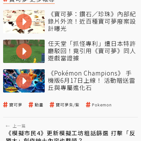
《寶可夢：鑽石／珍珠》內部紀
錄片外流！近百種寶可夢廢案設
計曝光
任天堂「抓怪專利」遭日本特許
廳駁回！竟引用《寶可夢》同人
遊戲當證據
《Pokémon Champions》 手
機版6月17日上線！ 活動贈送雷
丘與專屬進化石
寶可夢
動畫
寶可夢朱/紫
Pokemon
←
上一篇
《模擬市民4》更新模擬工坊粗話篩選 打擊「反
猶太」創作紳士內容也整頓？