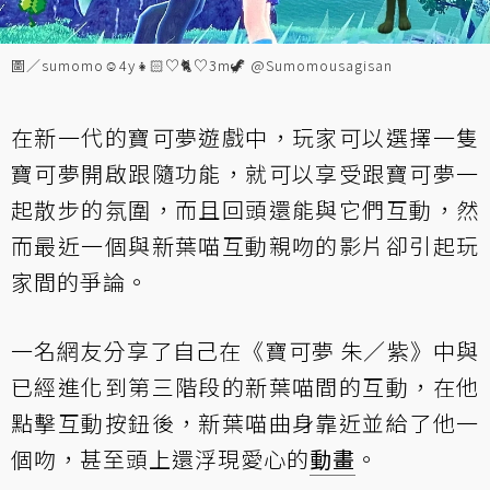
圖／sumomo☺︎4y👧🏻♡🐈♡3m🦖 @Sumomousagisan
在新一代的寶可夢遊戲中，玩家可以選擇一隻
寶可夢開啟跟隨功能，就可以享受跟寶可夢一
起散步的氛圍，而且回頭還能與它們互動，然
而最近一個與新葉喵互動親吻的影片卻引起玩
家間的爭論。
一名網友分享了自己在《寶可夢 朱／紫》中與
已經進化到第三階段的新葉喵間的互動，在他
點擊互動按鈕後，新葉喵曲身靠近並給了他一
個吻，甚至頭上還浮現愛心的
動畫
。