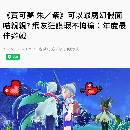
《寶可夢 朱／紫》可以跟魔幻假面
喵親親? 網友狂讚瑕不掩瑜：年度最
佳遊戲
2022-11-28 12:04
遊戲角落／溺水的海藻