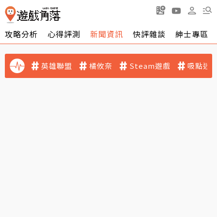
攻略分析
心得評測
新聞資訊
快評雜談
紳士專區
英雄聯盟
橘攸奈
Steam遊戲
吸點迷