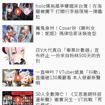
holo儒烏風亭螺鈿來台灣！在海
關被攔下 打開行李箱現場一陣尷
尬
魔鬼身材！Coser扮《勝利女
神：妮姬》瑪律恰那泳裝造型
日V大代真白「畢業計數器」宣
布終止 一份來自粉絲500天的告
別
一直呻吟？VTuber詭異「抖動」
直播破130萬觀看 本人發最新聲
明
30人全數陣亡！《艾恩葛朗特迴
盪新聲》邀實況主、VT挑戰「死
亡模式」