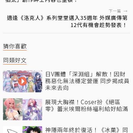
下一篇
→
適逢《洛克人》系列堂堂邁入35週年 外媒廣傳第
12代有機會趁勢發表！
猜你喜歡
同類好文
日V團體「深淵組」解散！因財
務惡化無法穩定營運 同步揭成員
未來去向
展現大胸襟！Coser扮《絕區
零》蕾米埃爾粉絲福利給好給滿
神隱兩年終於復活！《冰菓》同