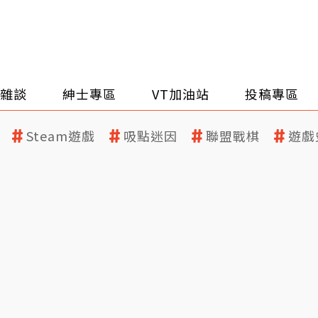
雜談
紳士專區
VT加油站
投稿專區
Steam遊戲
吸點迷因
聯盟戰棋
遊戲