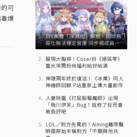
司的可
病毒爆
日V團體「深淵組」解散！因財務
惡化無法穩定營運 同步揭成員未
來去向
展現大胸襟！Coser扮《絕區零》
蕾米埃爾粉絲福利給好給滿
神隱兩年終於復活！《冰菓》同人
神繪師回歸 P站重新上傳大量創作
人妻除靈《打屁股驅魔師》出現
「梅川伊芙」Bug！這修了反而會
被負評吧
LOL／對方先罵的！Aiming離隊聲
明還原始末稱對方「不願與他共