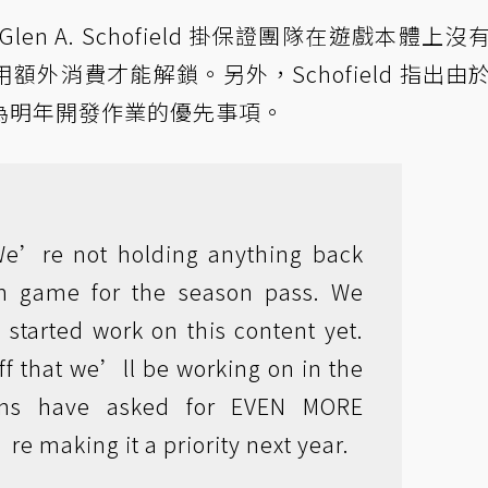
行長 Glen A. Schofield 掛保證團隊在遊戲本體上
外消費才能解鎖。另外，Schofield 指出由
為明年開發作業的優先事項。
We’re not holding anything back
n game for the season pass. We
started work on this content yet.
tuff that we’ll be working on in the
ans have asked for EVEN MORE
re making it a priority next year.