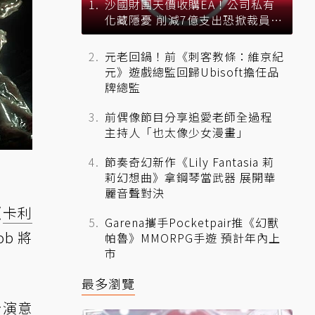
沙國財團天價收購EA！公司私有
化藏隱憂 削減7億支出恐掀裁員風
暴？
元老回鍋！前《刺客教條：維京紀
元》遊戲總監回歸Ubisoft擔任品
牌總監
前偶像節目分享追愛老師全過程
主持人「也太像少女漫畫」
節奏奇幻新作《Lily Fantasia 莉
莉幻想曲》拿鋼琴當武器 展開華
麗音聲對決
《
卡利
Garena攜手Pocketpair推《幻獸
b 將
帕魯》MMORPG手遊 預計年內上
市
最多瀏覽
扮演意