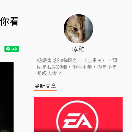
」你看
啄雞
遊戲角落的編輯之一（已畢業）。頭
貼是我家的貓，他叫米漿，你是不是
想吸人家？
最新文章