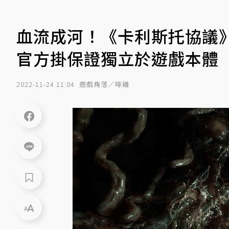
血流成河！《卡利斯托協議
官方掛保證獨立於遊戲本體
2022-11-24 11:04
遊戲角落／啄雞