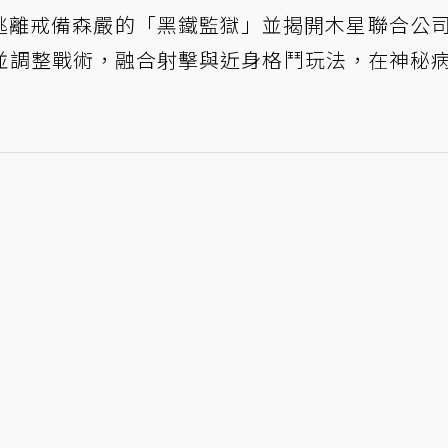
，試圖逃離戒備森嚴的「黑鐵監獄」並揭開木星聯合公
並調整戰術，融合射擊與近身格鬥玩法，在神秘