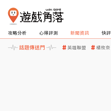
攻略分析
心得評測
新聞資訊
快評
話題傳送門
英雄聯盟
橘攸奈