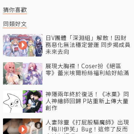
猜你喜歡
同類好文
日V團體「深淵組」解散！因財
務惡化無法穩定營運 同步揭成員
未來去向
展現大胸襟！Coser扮《絕區
零》蕾米埃爾粉絲福利給好給滿
神隱兩年終於復活！《冰菓》同
人神繪師回歸 P站重新上傳大量
創作
人妻除靈《打屁股驅魔師》出現
「梅川伊芙」Bug！這修了反而