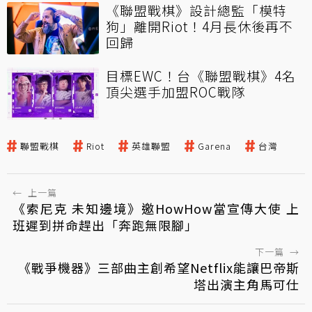
《聯盟戰棋》設計總監「模特
狗」離開Riot！4月長休後再不
回歸
目標EWC！台《聯盟戰棋》4名
頂尖選手加盟ROC戰隊
聯盟戰棋
Riot
英雄聯盟
Garena
台灣
←
上一篇
《索尼克 未知邊境》邀HowHow當宣傳大使 上
班遲到拼命趕出「奔跑無限腳」
下一篇
→
《戰爭機器》三部曲主創希望Netflix能讓巴帝斯
塔出演主角馬可仕