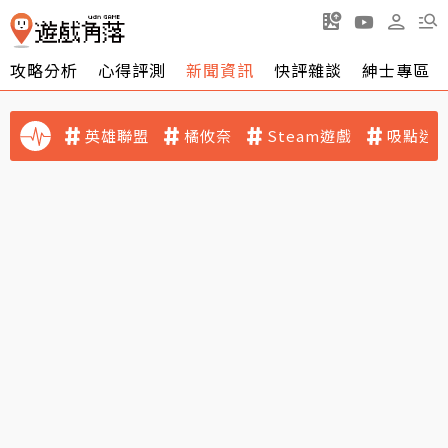
攻略分析
心得評測
新聞資訊
快評雜談
紳士專區
英雄聯盟
橘攸奈
Steam遊戲
吸點迷