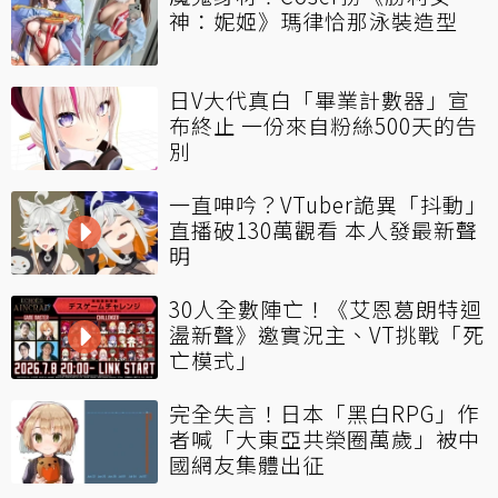
神：妮姬》瑪律恰那泳裝造型
日V大代真白「畢業計數器」宣
布終止 一份來自粉絲500天的告
別
一直呻吟？VTuber詭異「抖動」
直播破130萬觀看 本人發最新聲
明
30人全數陣亡！《艾恩葛朗特迴
盪新聲》邀實況主、VT挑戰「死
亡模式」
完全失言！日本「黑白RPG」作
者喊「大東亞共榮圈萬歲」被中
國網友集體出征