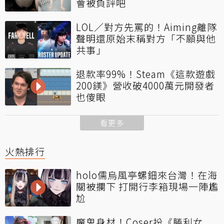
會被負評吧
LOL／對方先罵的！Aiming離隊
聲明還原始末稱對方「不願與他
共事」
退款率99%！Steam《這款遊戲
200鎂》營收破4000萬元開發者
也傻眼
看更多
火熱排行
holo儒烏風亭螺鈿來台灣！在海
關被攔下 打開行李箱現場一陣尷
尬
魔鬼身材！Coser扮《勝利女