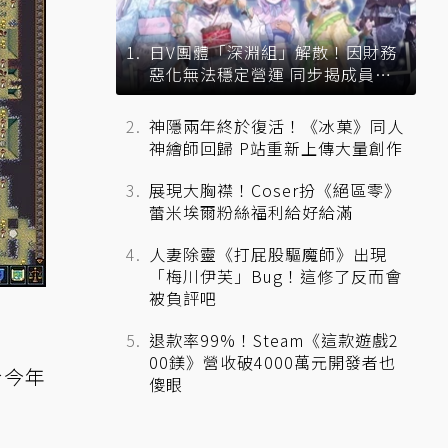
日V團體「深淵組」解散！因財務
惡化無法穩定營運 同步揭成員未
來去向
神隱兩年終於復活！《冰菓》同人
神繪師回歸 P站重新上傳大量創作
展現大胸襟！Coser扮《絕區零》
蕾米埃爾粉絲福利給好給滿
人妻除靈《打屁股驅魔師》出現
「梅川伊芙」Bug！這修了反而會
被負評吧
退款率99%！Steam《這款遊戲2
00鎂》營收破4000萬元開發者也
於今年
傻眼