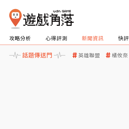
攻略分析
心得評測
新聞資訊
快評
話題傳送門
英雄聯盟
橘攸奈