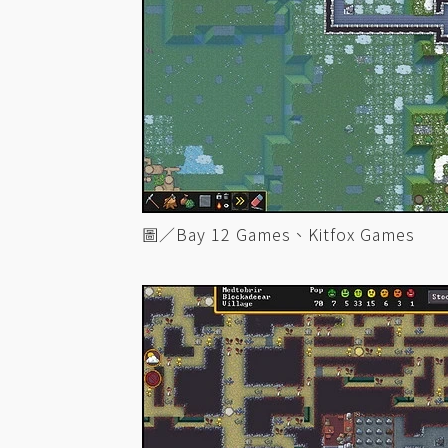
圖／Bay 12 Games、Kitfox Games