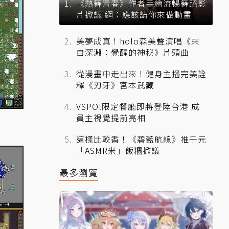
《熱舞青春》作者手繪流暢舞蹈影
片掀議 網：應該請你來做動畫
美夢成真！holo森美聲演唱《來
自深淵：覺醒的神秘》片頭曲
從漫畫中走出來！健身主播完美詮
釋《刃牙》宮本武藏
VSPO!限定餐廳即將登陸台港 成
員主視覺提前亮相
這樣比較香！《碧藍航線》推千元
「ASMR米」飯糰掀議
最多瀏覽