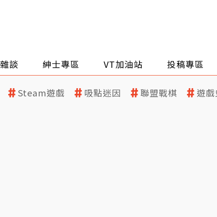
雜談
紳士專區
VT加油站
投稿專區
Steam遊戲
吸點迷因
聯盟戰棋
遊戲