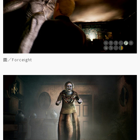
圖／Forceight