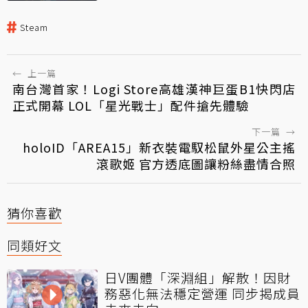
Steam
←
上一篇
南台灣首家！Logi Store高雄漢神巨蛋B1快閃店
正式開幕 LOL「星光戰士」配件搶先體驗
下一篇
→
holoID「AREA15」新衣裝電馭松鼠外星公主搖
滾歌姬 官方透底圖讓粉絲盡情合照
猜你喜歡
同類好文
日V團體「深淵組」解散！因財
務惡化無法穩定營運 同步揭成員