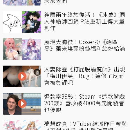
未來去向
神隱兩年終於復活！《冰菓》同
人神繪師回歸 P站重新上傳大量
創作
展現大胸襟！Coser扮《絕區
零》蕾米埃爾粉絲福利給好給滿
人妻除靈《打屁股驅魔師》出現
「梅川伊芙」Bug！這修了反而
會被負評吧
退款率99%！Steam《這款遊戲
200鎂》營收破4000萬元開發者
也傻眼
夢想成真！VTuber結城昨日奈與