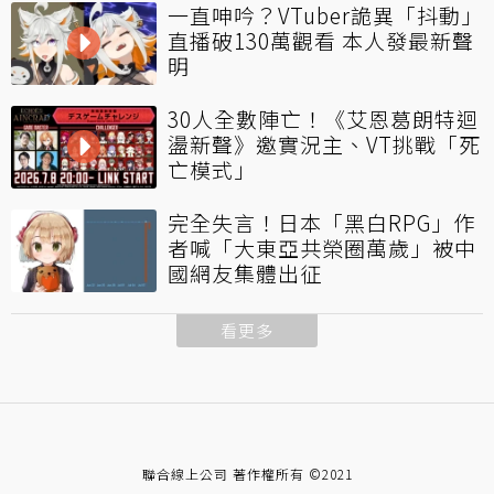
一直呻吟？VTuber詭異「抖動」
直播破130萬觀看 本人發最新聲
明
30人全數陣亡！《艾恩葛朗特迴
盪新聲》邀實況主、VT挑戰「死
亡模式」
完全失言！日本「黑白RPG」作
者喊「大東亞共榮圈萬歲」被中
國網友集體出征
看更多
聯合線上公司 著作權所有 ©2021