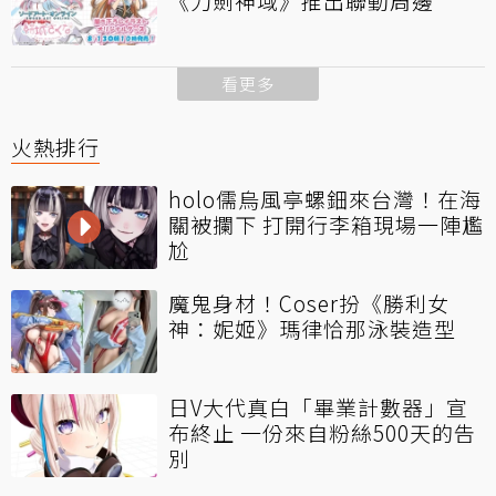
《刀劍神域》推出聯動周邊
看更多
火熱排行
holo儒烏風亭螺鈿來台灣！在海
關被攔下 打開行李箱現場一陣尷
尬
魔鬼身材！Coser扮《勝利女
神：妮姬》瑪律恰那泳裝造型
日V大代真白「畢業計數器」宣
布終止 一份來自粉絲500天的告
別