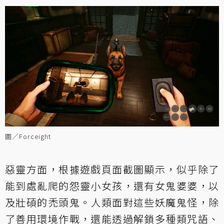
圖／Forceight
惡靈方面，根據遊戲頁面截圖顯示，似乎除了
能到處亂爬的怨靈小女孩，還有女鬼婆婆，以
及壯碩的禿頭鬼。人類面對這些妖魔鬼怪，除
了善用環境作戰，還能透過解鎖多種類咒語、