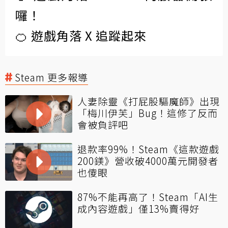
囉！
🍊 遊戲角落 X 追蹤起來
Steam 更多報導
人妻除靈《打屁股驅魔師》出現
「梅川伊芙」Bug！這修了反而
會被負評吧
退款率99%！Steam《這款遊戲
200鎂》營收破4000萬元開發者
也傻眼
87%不能再高了！Steam「AI生
成內容遊戲」僅13%賣得好