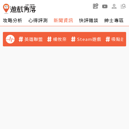
攻略分析
心得評測
新聞資訊
快評雜談
紳士專區
英雄聯盟
橘攸奈
Steam遊戲
吸點迷