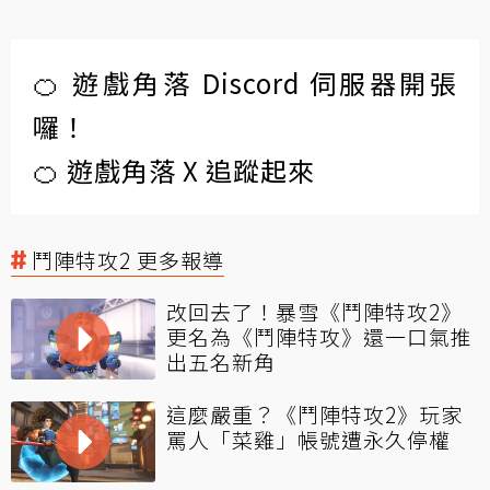
🍊 遊戲角落 Discord 伺服器開張
囉！
🍊 遊戲角落 X 追蹤起來
鬥陣特攻2 更多報導
改回去了！暴雪《鬥陣特攻2》
更名為《鬥陣特攻》還一口氣推
出五名新角
這麼嚴重？《鬥陣特攻2》玩家
罵人「菜雞」帳號遭永久停權