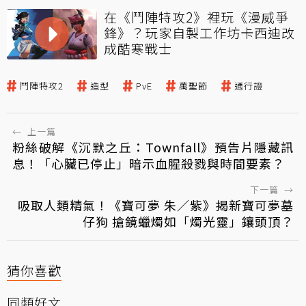
在《鬥陣特攻2》裡玩《漫威爭
鋒》？玩家自製工作坊卡西迪改
成酷寒戰士
鬥陣特攻2
造型
PvE
萬聖節
通行證
←
上一篇
粉絲破解《沉默之丘：Townfall》預告片隱藏訊
息！「心臟已停止」暗示血腥殺戮與時間要素？
下一篇
→
吸取人類精氣！《寶可夢 朱／紫》揭新寶可夢墓
仔狗 搶鏡蠟燭如「燭光靈」鑲頭頂？
猜你喜歡
同類好文