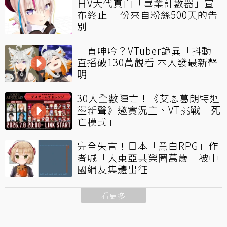
日V大代真白「畢業計數器」宣
布終止 一份來自粉絲500天的告
別
一直呻吟？VTuber詭異「抖動」
直播破130萬觀看 本人發最新聲
明
30人全數陣亡！《艾恩葛朗特迴
盪新聲》邀實況主、VT挑戰「死
亡模式」
完全失言！日本「黑白RPG」作
者喊「大東亞共榮圈萬歲」被中
國網友集體出征
看更多