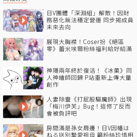
日V團體「深淵組」解散！因財
務惡化無法穩定營運 同步揭成員
未來去向
展現大胸襟！Coser扮《絕區
零》蕾米埃爾粉絲福利給好給滿
神隱兩年終於復活！《冰菓》同
人神繪師回歸 P站重新上傳大量
創作
人妻除靈《打屁股驅魔師》出現
「梅川伊芙」Bug！這修了反而
會被負評吧
房間滿是孫女周邊！日V因幡は
ねる送別摯愛祖母 籲粉絲珍惜相