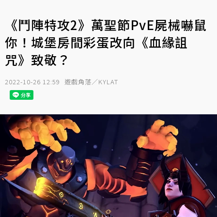
《鬥陣特攻2》萬聖節PvE屍械嚇鼠
你！城堡房間彩蛋改向《血緣詛
咒》致敬？
2022-10-26 12:59
遊戲角落／KYLAT