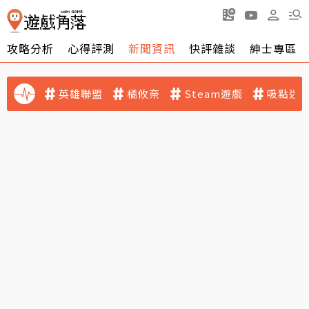
攻略分析
心得評測
新聞資訊
快評雜談
紳士專區
英雄聯盟
橘攸奈
Steam遊戲
吸點迷