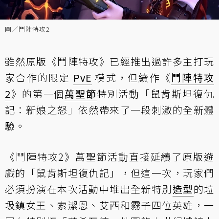
圖／鬥陣特攻2
雖然原版《鬥陣特攻》已經推出過許多主打玩
家合作的限定
PvE
模式，但續作《
鬥陣特攻
2
》的第一個
萬聖節
特別活動「鼠肯斯坦復仇
記：新娘之怒」依然帶來了一段刺激的全新體
驗。
《鬥陣特攻2》萬聖節活動直接延續了原版遊
戲的「鼠肯斯坦復仇記」，但這一次，玩家們
必須扮演在本次活動中堆出全新特別
造型
的垃
圾鎮女王、索潔恩、艾西和霧子四位英雄，一