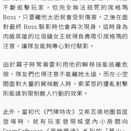
不斷追擊玩家，但完全無法殺死的席格瑪
Boss，只要離他太近就會受到傷害，之後在面
對最終 Boss 駭影時也會再次現身，這時身為
肉盾英雄的垃圾鎮女王就得負責吸引席格瑪的
注意，讓隊友能夠專心對付駭影。
由於霧子時常需要利用他的瞬移技能逃離危
險，隊友們也得注意不能離她太遠，而在小空
間面對大量的屍械敵人時，索潔恩的擾亂射擊
則能達到限制敵人行動的效果。
此外，當初代《鬥陣特攻》艾希瓦德地圖首度
登場時，就有玩家發現城堡內小房間向
FromSoftware《黑暗靈魂》系列的「篝火」