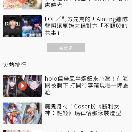
處時光
LOL／對方先罵的！Aiming離隊
聲明還原始末稱對方「不願與他
共事」
看更多
火熱排行
holo儒烏風亭螺鈿來台灣！在海
關被攔下 打開行李箱現場一陣尷
尬
魔鬼身材！Coser扮《勝利女
神：妮姬》瑪律恰那泳裝造型