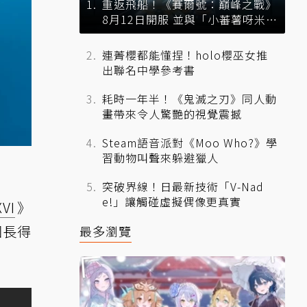
重返飛船！《賽爾號：巔峰之戰》
8月12日開服 並與「小蕃薯呀米」
展開聯動
連菁櫻都能懂捏！holo櫻巫女推
出聯名中學參考書
耗時一年半！《鬼滅之刃》同人動
畫帶來令人驚艷的視覺震撼
Steam語音派對《Moo Who?》學
習動物叫聲來躲避獵人
突破界線！日最新技術「V-Nad
e!」讓觸碰虛擬偶像更真實
XVI
》
因長得
最多瀏覽