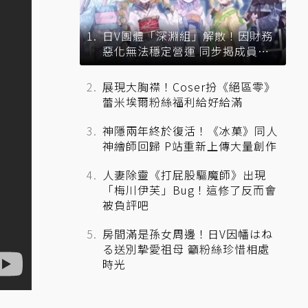
日V團體「深淵組」解散！因財務
惡化無法穩定營運 同步揭成員未
來去向
展現大胸襟！Coser扮《絕區零》
蕾米埃爾粉絲福利給好給滿
神隱兩年終於復活！《冰菓》同人
神繪師回歸 P站重新上傳大量創作
人妻除靈《打屁股驅魔師》出現
「梅川伊芙」Bug！這修了反而會
被負評吧
房間滿是孫女周邊！日V因幡はね
る送別摯愛祖母 籲粉絲珍惜相處
時光