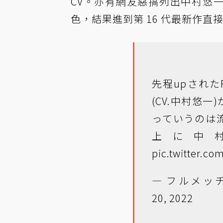
CV。亦有網友惡搞列出中村悠一為
色，結果進到第 16 代最新作直
先程upされた
(CV.中村悠
っていうのは
上に中
pic.twitter.c
— フルメッチョ(裏
20, 2022