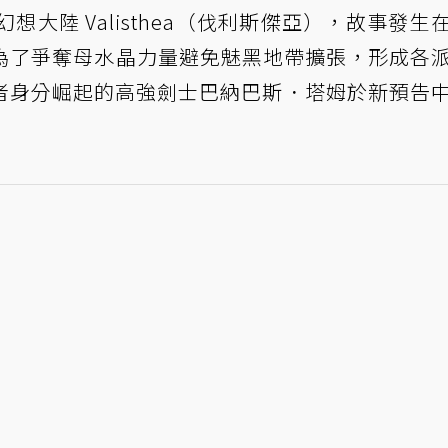
想大陸 Valisthea（伐利斯傑亞），故事發生
者」為了爭奪母水晶力量避免魅黑地帶擴張，形成各
者身分崛起的高強劍士巴納巴斯．塔姆於新預告