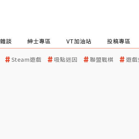
雜談
紳士專區
VT加油站
投稿專區
Steam遊戲
吸點迷因
聯盟戰棋
遊戲