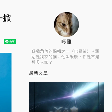
一掀
啄雞
遊戲角落的編輯之一（已畢業）。頭
貼是我家的貓，他叫米漿，你是不是
想吸人家？
最新文章