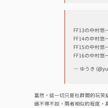
FF13の中村悠
FF14の中村悠
FF15の中村悠
FF16の中村悠
— ゆうき (@yuk
當然，這一切只是社群間的玩笑
過不得不說，兩者相似的程度，