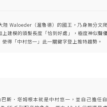
 Waloeder（渥魯德）的國王，乃身無分文
加上建模的頭髮長度「恰到好處」，極度神似聲
，使得「中村悠一」此一關鍵字登上推特趨勢。
納巴斯．塔姆根本就是中村悠一，並自己擔任