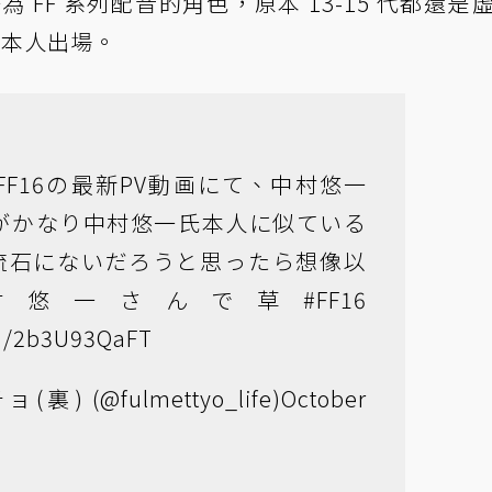
 FF 系列配音的角色，原本 13-15 代都還是
接本人出場。
FF16の最新PV動画にて、中村悠一
一)がかなり中村悠一氏本人に似ている
流石にないだろうと思ったら想像以
村悠一さんで草
#FF16
om/2b3U93QaFT
) (@fulmettyo_life)
October