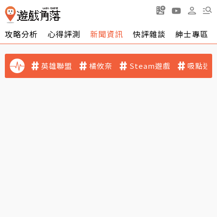
攻略分析
心得評測
新聞資訊
快評雜談
紳士專區
英雄聯盟
橘攸奈
Steam遊戲
吸點迷