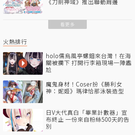
《刀劍神域》推出聯動周邊
看更多
火熱排行
holo儒烏風亭螺鈿來台灣！在海
關被攔下 打開行李箱現場一陣尷
尬
魔鬼身材！Coser扮《勝利女
神：妮姬》瑪律恰那泳裝造型
日V大代真白「畢業計數器」宣
布終止 一份來自粉絲500天的告
別