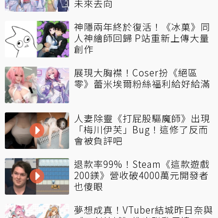
未來去向
神隱兩年終於復活！《冰菓》同
人神繪師回歸 P站重新上傳大量
創作
展現大胸襟！Coser扮《絕區
零》蕾米埃爾粉絲福利給好給滿
人妻除靈《打屁股驅魔師》出現
「梅川伊芙」Bug！這修了反而
會被負評吧
退款率99%！Steam《這款遊戲
200鎂》營收破4000萬元開發者
也傻眼
夢想成真！VTuber結城昨日奈與