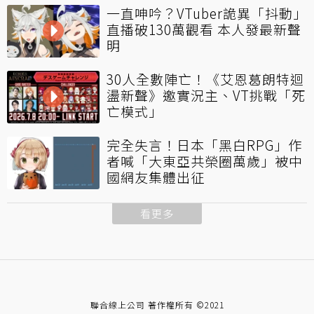
一直呻吟？VTuber詭異「抖動」
直播破130萬觀看 本人發最新聲
明
30人全數陣亡！《艾恩葛朗特迴
盪新聲》邀實況主、VT挑戰「死
亡模式」
完全失言！日本「黑白RPG」作
者喊「大東亞共榮圈萬歲」被中
國網友集體出征
看更多
聯合線上公司 著作權所有 ©2021