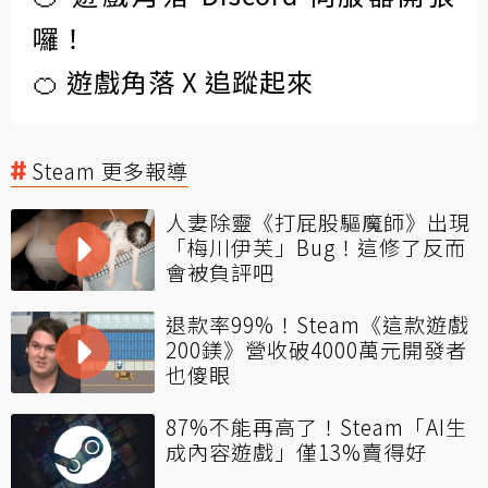
囉！
🍊 遊戲角落 X 追蹤起來
Steam 更多報導
人妻除靈《打屁股驅魔師》出現
「梅川伊芙」Bug！這修了反而
會被負評吧
退款率99%！Steam《這款遊戲
200鎂》營收破4000萬元開發者
也傻眼
87%不能再高了！Steam「AI生
成內容遊戲」僅13%賣得好