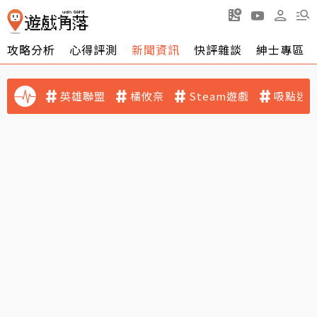
攻略分析
心得評測
新聞資訊
快評雜談
紳士專區
英雄聯盟
橘攸奈
Steam遊戲
吸點迷