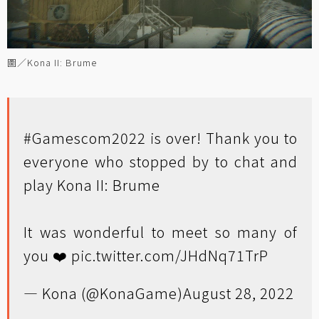
圖／Kona II: Brume
#Gamescom2022
is over! Thank you to
everyone who stopped by to chat and
play Kona II: Brume
It was wonderful to meet so many of
you ❤️
pic.twitter.com/JHdNq71TrP
— Kona (@KonaGame)
August 28, 2022