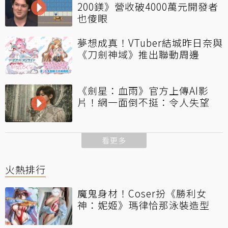
200鎂》營收破4000萬元開發者
也傻眼
夢想成真！VTuber結城昨日奈與
《刀劍神域》推出聯動周邊
《劍星：血雨》官方上傳AI影
片！網一面倒不挺：令人失望
看更多
火熱排行
魔鬼身材！Coser扮《勝利女
神：妮姬》瑪律恰那泳裝造型