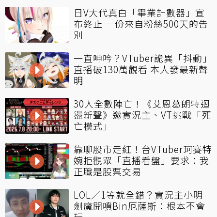
日V大代真白「畢業計數器」宣
布終止 一份來自粉絲500天的告
別
一直呻吟？VTuber詭異「抖動」
直播破130萬觀看 本人發最新聲
明
30人全數陣亡！《艾恩葛朗特迴
盪新聲》邀實況主、VT挑戰「死
亡模式」
靠聊股市走紅！台VTuber珂賽特
婉拒觀眾「直播看盤」要求：我
正職是股票交易
LOL／1等就全錯？實況主小明
劍魔開噴Bin厄薩斯：根本不會
玩