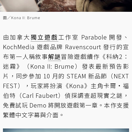
圖／Kona II: Brume
由加拿大
獨立遊戲
工作室 Parabole 開發、
KochMedia 遊戲品牌 Ravenscourt 發行的宣
布第一人稱敘事
解謎
冒險遊戲續作《科納2：
迷霧》（Kona II: Brume）發表最新預告影
片，同步參加 10 月的 STEAM 新品節（NEXT
FEST），玩家將扮演《Kona》主角卡爾·福
伯特（Carl Faubert）偵探調查超現實之謎，
免費試玩 Demo 將開放遊戲第一章。本作支援
繁體中文字幕與介面。