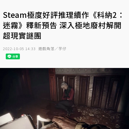
Steam極度好評推理續作《科納2：
迷霧》釋新預告 深入極地廢村解開
超現實謎團
2022-10-05 14:33
遊戲角落／芋仔