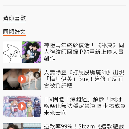
猜你喜歡
同類好文
神隱兩年終於復活！《冰菓》同
人神繪師回歸 P站重新上傳大量
創作
人妻除靈《打屁股驅魔師》出現
「梅川伊芙」Bug！這修了反而
會被負評吧
日V團體「深淵組」解散！因財
務惡化無法穩定營運 同步揭成員
未來去向
退款率99%！Steam《這款遊戲