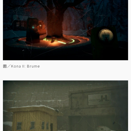
圖／Kona II: Brume