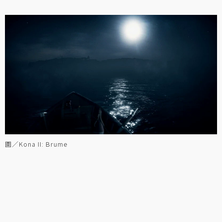
圖／Kona II: Brume