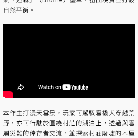
自然平衡。
本作主打漫天雪景，玩家可駕馭雪橇犬穿越荒
野，亦可行駛於圍繞村莊的湖泊上，透過與雪
崩災難的倖存者交流，並探索村莊廢墟的木屋