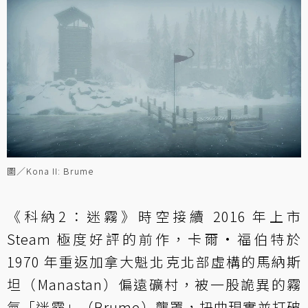
圖／Kona II: Brume
《科納2：迷霧》時空接續 2016 年上市
Steam 極度好評的前作，卡爾·福伯特於
1970 年重返加拿大魁北克北部虛構的馬納斯
坦（Manastan）偏遠礦村，被一股詭異的霧
氣「迷霧」（Brume）壟罩，扭曲現實並打破