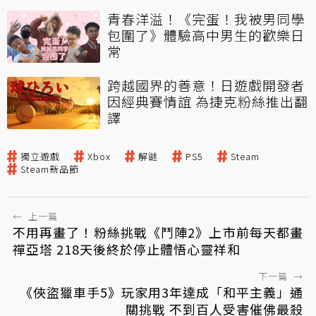
青春洋溢！《完蛋！我被男同學
包圍了》體驗高中男生的歡樂日
常
跨越國界的善意！日遊戲開發者
因經典賽情誼 為捷克粉絲推出翻
譯
獨立遊戲
Xbox
解謎
PS5
Steam
Steam新品節
←
上一篇
不用再畫了！粉絲挑戰《鬥陣2》上市前每天都畫
禪亞塔 218天後終於停止體悟心靈祥和
下一篇
→
《俠盜獵車手5》玩家用3年達成「和平主義」通
關挑戰 不到百人受害催佛最殺