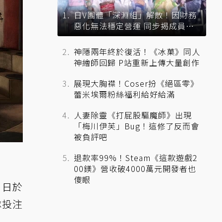
日V團體「深淵組」解散！因財務
惡化無法穩定營運 同步揭成員未
來去向
神隱兩年終於復活！《冰菓》同人
神繪師回歸 P站重新上傳大量創作
展現大胸襟！Coser扮《絕區零》
蕾米埃爾粉絲福利給好給滿
人妻除靈《打屁股驅魔師》出現
「梅川伊芙」Bug！這修了反而會
被負評吧
退款率99%！Steam《這款遊戲2
00鎂》營收破4000萬元開發者也
傻眼
0）日於
隊投注