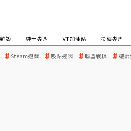
雜談
紳士專區
VT加油站
投稿專區
Steam遊戲
吸點迷因
聯盟戰棋
遊戲