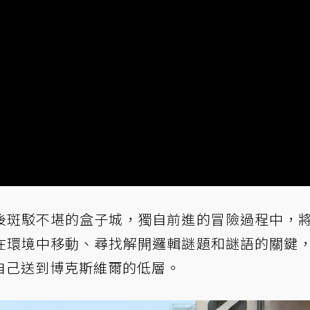
後斑駁不堪的盒子城，獨自前進的冒險過程中，
在環境中移動、尋找解開邏輯謎題和謎語的關鍵
自己送到博克斯維爾的低層。