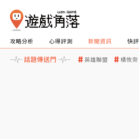
攻略分析
心得評測
新聞資訊
快評
話題傳送門
英雄聯盟
橘攸奈