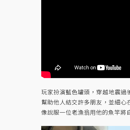
玩家扮演藍色罐頭，穿越地震過
幫助他人結交許多朋友，並細心
像說服一位老漁翁用他的魚竿將