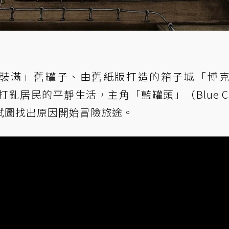
一個「裝滿」舊罐子、由舊紙版打造的箱子城「博
亂居民的平靜生活，主角「藍罐頭」（Blue C
試圖找出原因開始冒險旅途。