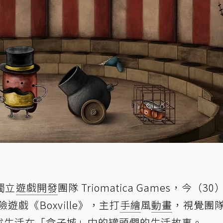
獨立
遊戲開發
團隊 Triomatica Games，今（3
險遊戲《Boxville》，主打
手繪
風
動畫
，視覺團
講述生活在「盒子城」中的罐頭們的生活故事。