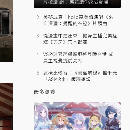
片掀議 網：應該請你來做動畫
美夢成真！holo森美聲演唱《來
自深淵：覺醒的神秘》片頭曲
從漫畫中走出來！健身主播完美詮
釋《刃牙》宮本武藏
VSPO!限定餐廳即將登陸台港 成
員主視覺提前亮相
這樣比較香！《碧藍航線》推千元
「ASMR米」飯糰掀議
最多瀏覽