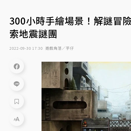
300小時手繪場景！解謎冒險《
索地震謎團
2022-09-30 17:30
遊戲角落／芋仔