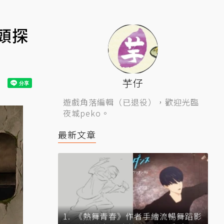
罐頭探
芋仔
遊戲角落編輯（已退役），歡迎光臨
夜城peko。
最新文章
《熱舞青春》作者手繪流暢舞蹈影