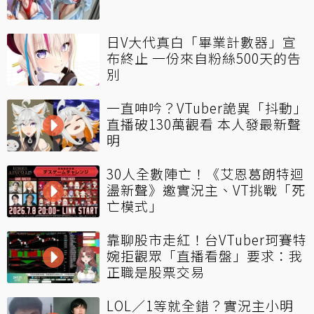
日V大代真白「畢業計數器」宣
布終止 一份來自粉絲500天的告
別
一直呻吟？VTuber詭異「抖動」
直播破130萬觀看 本人發最新聲
明
30人全數陣亡！《艾恩葛朗特迴
盪新聲》邀實況主、VT挑戰「死
亡模式」
靠聊股市走紅！台VTuber珂賽特
婉拒觀眾「直播看盤」要求：我
正職是股票交易
LOL／1等就全錯？實況主小明