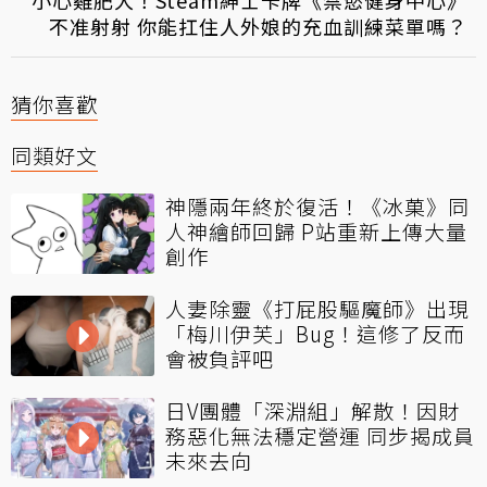
小心雞肥大！Steam紳士卡牌《禁慾健身中心》
不准射射 你能扛住人外娘的充血訓練菜單嗎？
猜你喜歡
同類好文
神隱兩年終於復活！《冰菓》同
人神繪師回歸 P站重新上傳大量
創作
人妻除靈《打屁股驅魔師》出現
「梅川伊芙」Bug！這修了反而
會被負評吧
日V團體「深淵組」解散！因財
務惡化無法穩定營運 同步揭成員
未來去向