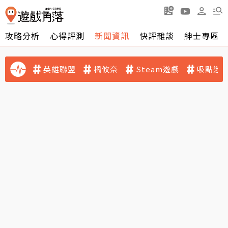
攻略分析
心得評測
新聞資訊
快評雜談
紳士專區
英雄聯盟
橘攸奈
Steam遊戲
吸點迷