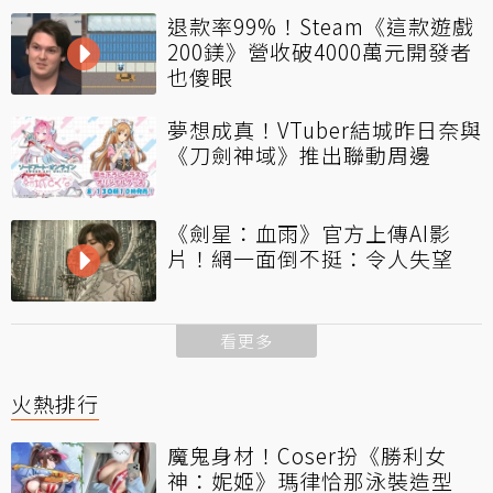
退款率99%！Steam《這款遊戲
200鎂》營收破4000萬元開發者
也傻眼
夢想成真！VTuber結城昨日奈與
《刀劍神域》推出聯動周邊
《劍星：血雨》官方上傳AI影
片！網一面倒不挺：令人失望
看更多
火熱排行
魔鬼身材！Coser扮《勝利女
神：妮姬》瑪律恰那泳裝造型