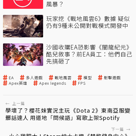
風暴？
玩家挖《戰地風雲6》數據 疑似
仍有9種未公開對戰模式開發中
沙國收購EA恐影響《闇龍紀元》
酷兒敘事？前EA員工：他們自己
先搞砸了
EA
多人遊戲
戰地風雲
模型
射擊遊戲
Apex英雄
Apex legends
FPS
←
上一篇
學壞了？櫻花妹實況主玩《Dota 2》東南亞服變
髒話達人 用道地「問候語」寫歌上架Spotify
下一篇
→