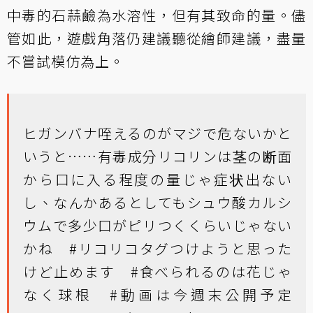
中毒的石蒜鹼為水溶性，但有其致命的量。儘
管如此，遊戲角落仍建議聽從繪師建議，盡量
不嘗試模仿為上。
ヒガンバナ咥えるのがマジで危ないかと
いうと……有毒成分リコリンは茎の断面
から口に入る程度の量じゃ症状出ない
し、なんかあるとしてもシュウ酸カルシ
ウムで多少口がピリつくくらいじゃない
かね
#リコリコタグつけようと思った
けど止めます
#食べられるのは花じゃ
なく球根
#動画は今週末公開予定