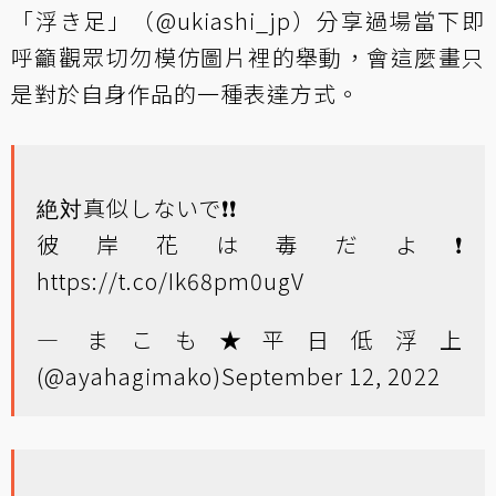
「浮き足」（@ukiashi_jp）分享過場當下即
呼籲觀眾切勿模仿圖片裡的舉動，會這麼畫只
是對於自身作品的一種表達方式。
絶対真似しないで❗❗
彼岸花は毒だよ❗
https://t.co/Ik68pm0ugV
— まこも★平日低浮上
(@ayahagimako)
September 12, 2022