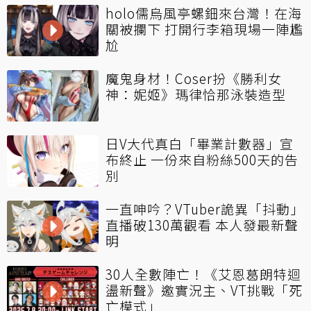
holo儒烏風亭螺鈿來台灣！在海
關被攔下 打開行李箱現場一陣尷
尬
魔鬼身材！Coser扮《勝利女
神：妮姬》瑪律恰那泳裝造型
日V大代真白「畢業計數器」宣
布終止 一份來自粉絲500天的告
別
一直呻吟？VTuber詭異「抖動」
直播破130萬觀看 本人發最新聲
明
30人全數陣亡！《艾恩葛朗特迴
盪新聲》邀實況主、VT挑戰「死
亡模式」