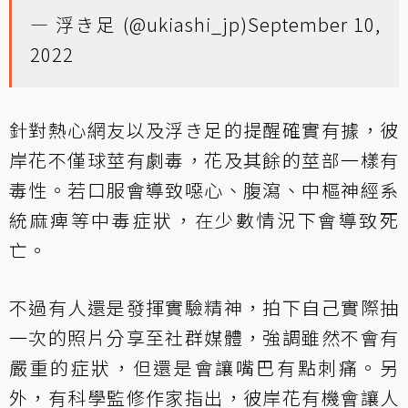
— 浮き足 (@ukiashi_jp)
September 10,
2022
針對熱心網友以及浮き足的提醒確實有據，彼
岸花不僅球莖有劇毒，花及其餘的莖部一樣有
毒性。若口服會導致噁心、腹瀉、中樞神經系
統麻痺等中毒症狀，在少數情況下會導致死
亡。
不過有人還是發揮實驗精神，拍下自己實際抽
一次的照片分享至社群媒體，強調雖然不會有
嚴重的症狀，但還是會讓嘴巴有點刺痛。另
外，有科學監修作家指出，彼岸花有機會讓人