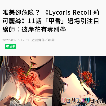
唯美卻危險？ 《Lycoris Recoil 莉
可麗絲》11話「甲昏」過場引注目
繪師：彼岸花有毒別學
2022-09-15 12:32
遊戲角落／啄雞