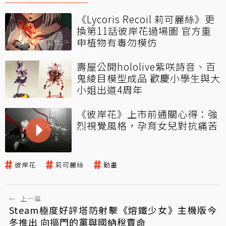
《Lycoris Recoil 莉可麗絲》更
換第11話彼岸花過場圖 官方重
申植物有毒勿模仿
壽屋公開hololive紫咲詩音、百
鬼綾目模型成品 歡慶小學生與大
小姐出道4周年
《彼岸花》上市前通關心得：強
烈視覺風格，孕育女兒對抗痛苦
彼岸花
莉可麗絲
動畫
←
上一篇
Steam極度好評塔防射擊《熔鐵少女》主機版今
冬推出 向摳門的黨與國納稅賣命