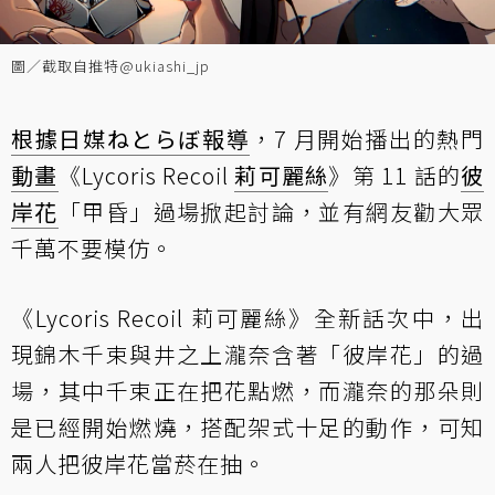
圖／截取自推特@ukiashi_jp
根據日媒ねとらぼ報導
，7 月開始播出的熱門
動畫
《Lycoris Recoil
莉可麗絲
》第 11 話的
彼
岸花
「甲昏」過場掀起討論，並有網友勸大眾
千萬不要模仿。
《Lycoris Recoil 莉可麗絲》全新話次中，出
現錦木千束與井之上瀧奈含著「彼岸花」的過
場，其中千束正在把花點燃，而瀧奈的那朵則
是已經開始燃燒，搭配架式十足的動作，可知
兩人把彼岸花當菸在抽。