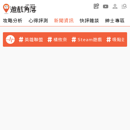
攻略分析
心得評測
新聞資訊
快評雜談
紳士專區
英雄聯盟
橘攸奈
Steam遊戲
吸點迷