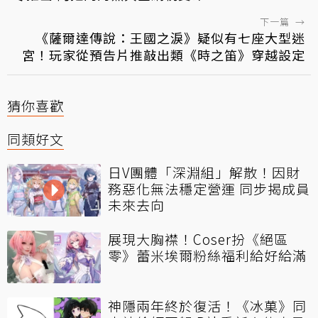
下一篇
→
《薩爾達傳說：王國之淚》疑似有七座大型迷
宮！玩家從預告片推敲出類《時之笛》穿越設定
猜你喜歡
同類好文
日V團體「深淵組」解散！因財
務惡化無法穩定營運 同步揭成員
未來去向
展現大胸襟！Coser扮《絕區
零》蕾米埃爾粉絲福利給好給滿
神隱兩年終於復活！《冰菓》同