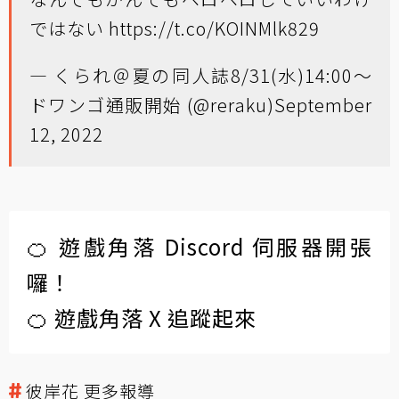
ではない
https://t.co/KOINMlk829
— くられ＠夏の同人誌8/31(水)14:00～
ドワンゴ通販開始 (@reraku)
September
12, 2022
🍊 遊戲角落 Discord 伺服器開張
囉！
🍊 遊戲角落 X 追蹤起來
彼岸花 更多報導