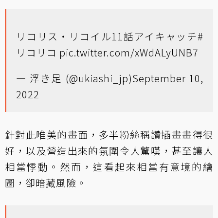
リコリス・リコイル11話アイキャッチ
#
リコリコ
pic.twitter.com/xWdALyUNB7
— 浮き足 (@ukiashi_jp)
September 10,
2022
針對此唯美的畫面，多半粉絲稱讚插畫畫得很
好，以及營造出來的氛圍令人驚嘆，甚至讓人
相當悸動。然而，這看起來相當有意境的繪
圖，卻暗藏風險。