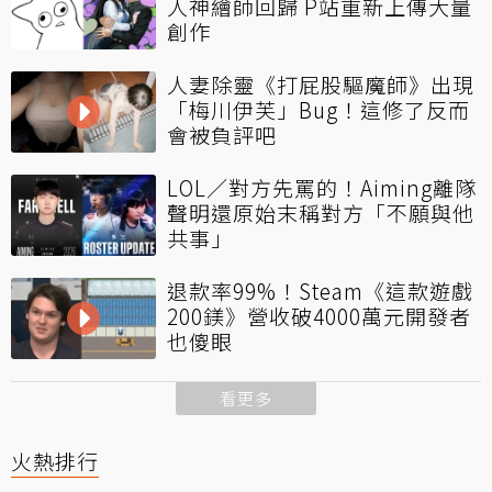
人神繪師回歸 P站重新上傳大量
創作
人妻除靈《打屁股驅魔師》出現
「梅川伊芙」Bug！這修了反而
會被負評吧
LOL／對方先罵的！Aiming離隊
聲明還原始末稱對方「不願與他
共事」
退款率99%！Steam《這款遊戲
200鎂》營收破4000萬元開發者
也傻眼
看更多
火熱排行