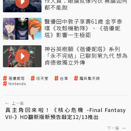
作人員：眼鏡就像內衣 無論如何
都不能脫
聲優田中敦子享壽61歲 金亨泰
嘆《攻殼機動隊》、《蓓優妮
塔》影響一生極鉅
神谷英樹願《蓓優妮塔》系列
「永不完結」已聊到第九代 想為
貞德做獨立外傳
蓓優妮塔
任天堂
台灣
魔兵驚天錄
Nintendo
←
上一篇
真主角回來啦！《核心危機 -Final Fantasy
VII-》HD翻新版新預告敲定12/13推出
下一篇
→