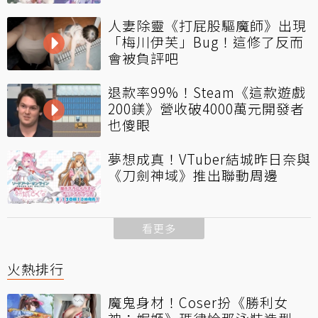
人妻除靈《打屁股驅魔師》出現
「梅川伊芙」Bug！這修了反而
會被負評吧
退款率99%！Steam《這款遊戲
200鎂》營收破4000萬元開發者
也傻眼
夢想成真！VTuber結城昨日奈與
《刀劍神域》推出聯動周邊
看更多
火熱排行
魔鬼身材！Coser扮《勝利女