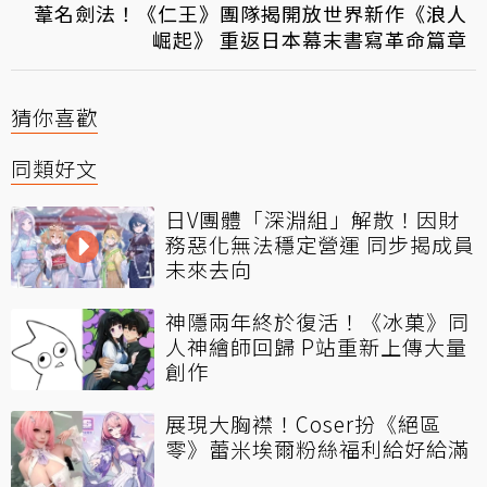
葦名劍法！《仁王》團隊揭開放世界新作《浪人
崛起》 重返日本幕末書寫革命篇章
猜你喜歡
同類好文
日V團體「深淵組」解散！因財
務惡化無法穩定營運 同步揭成員
未來去向
神隱兩年終於復活！《冰菓》同
人神繪師回歸 P站重新上傳大量
創作
展現大胸襟！Coser扮《絕區
零》蕾米埃爾粉絲福利給好給滿