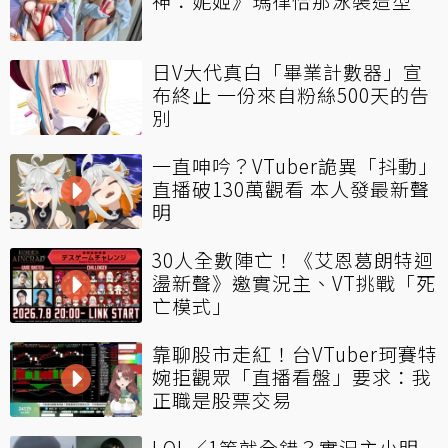
神：妮姬》瑪律恰那泳裝造型
日V大代真白「畢業計數器」宣
布終止 一份來自粉絲500天的告
別
一直呻吟？VTuber詭異「抖動」
直播破130萬觀看 本人發最新聲
明
30人全數陣亡！《艾恩葛朗特迴
盪新聲》邀實況主、VT挑戰「死
亡模式」
靠聊股市走紅！台VTuber珂賽特
婉拒觀眾「直播看盤」要求：我
正職是股票交易
LOL／1等就全錯？實況主小明