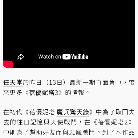
任天堂
於昨日（13日）最新一期直面會中，帶
來更多《
蓓優妮塔
3》的情報。
在初代《蓓優妮塔
魔兵驚天錄
》中為了取回失
去的往日記憶與天使戰鬥，在《蓓優妮塔2》
中則為了幫助好友而與惡魔戰鬥。到了本作品