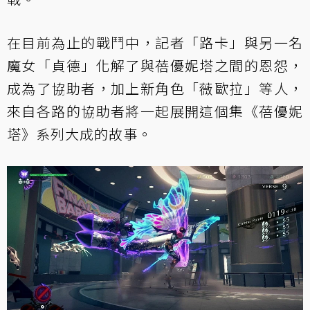
在目前為止的戰鬥中，記者「路卡」與另一名
魔女「貞德」化解了與蓓優妮塔之間的恩怨，
成為了協助者，加上新角色「薇歐拉」等人，
來自各路的協助者將一起展開這個集《蓓優妮
塔》系列大成的故事。