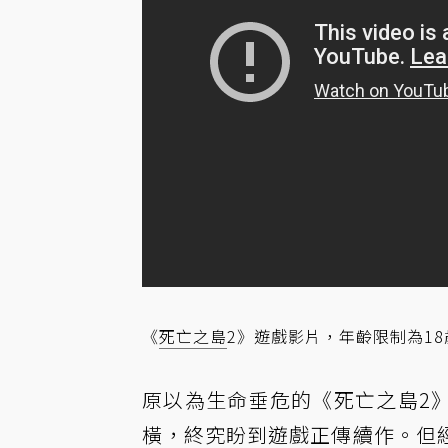
《
死亡之島
2》遊戲影片，年齡限制為18
原以為生命垂危的《死亡之島2
橫，終究盼到遊戲正傳續作。但