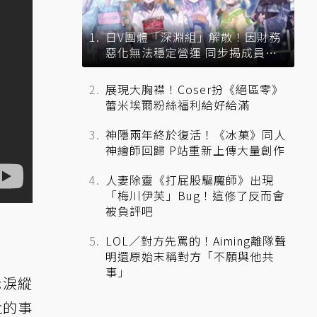
日V團體「深淵組」解散！因財務
惡化無法穩定營運 同步揭成員未
來去向
展現大胸襟！Coser扮《絕區零》
蕾米埃爾粉絲福利給好給滿
神隱兩年終於復活！《冰菓》同人
神繪師回歸 P站重新上傳大量創作
人妻除靈《打屁股驅魔師》出現
「梅川伊芙」Bug！這修了反而會
被負評吧
LOL／對方先罵的！Aiming離隊聲
明還原始末稱對方「不願與他共
事」
老淚縱
尬的事