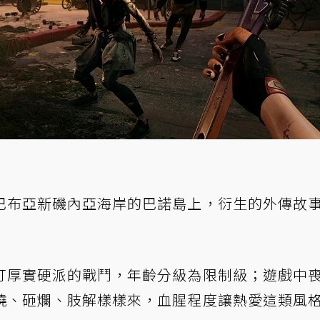
巴布亞新磯內亞海岸的巴諾島上，衍生的外傳故
打厚實硬派的戰鬥，年齡分級為限制級；遊戲中
燒、砸爛、肢解樣樣來，血腥程度讓熱愛這類風