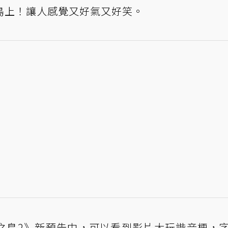
島上！讓人感覺又好氣又好笑。
之島2》新預告中，可以看到影片大玩諧音梗，