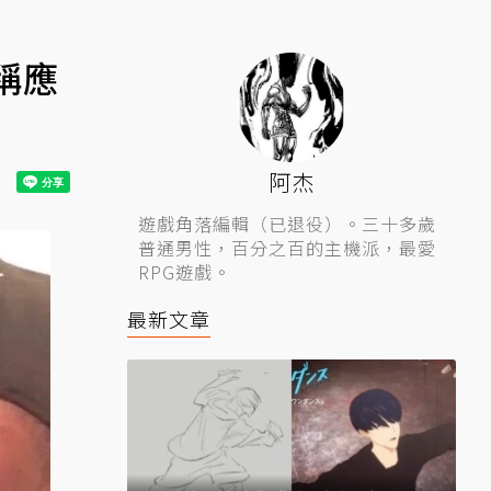
稱應
阿杰
遊戲角落編輯（已退役）。三十多歲
普通男性，百分之百的主機派，最愛
RPG遊戲。
最新文章