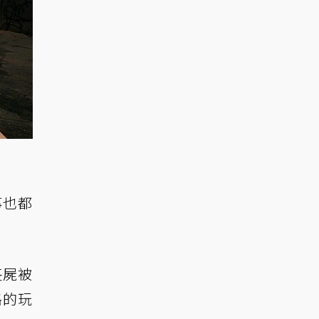
事也都
喪屍被
格的玩