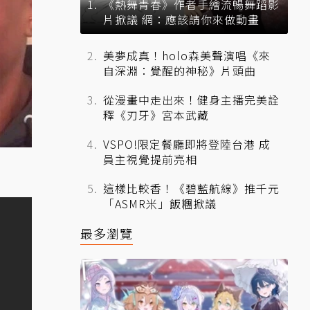
《熱舞青春》作者手繪流暢舞蹈影
片掀議 網：應該請你來做動畫
美夢成真！holo森美聲演唱《來
自深淵：覺醒的神秘》片頭曲
從漫畫中走出來！健身主播完美詮
釋《刃牙》宮本武藏
VSPO!限定餐廳即將登陸台港 成
員主視覺提前亮相
這樣比較香！《碧藍航線》推千元
「ASMR米」飯糰掀議
最多瀏覽