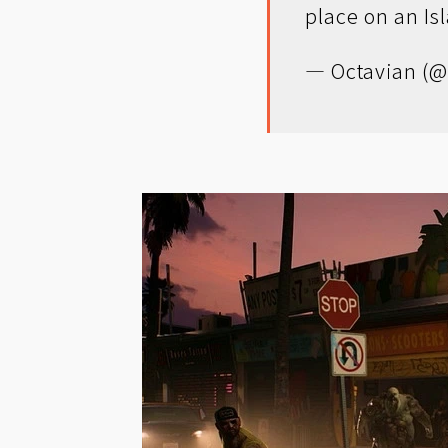
place on an Is
— Octavian (@