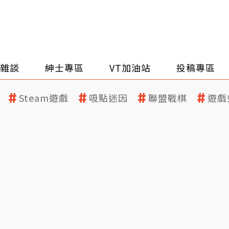
雜談
紳士專區
VT加油站
投稿專區
Steam遊戲
吸點迷因
聯盟戰棋
遊戲