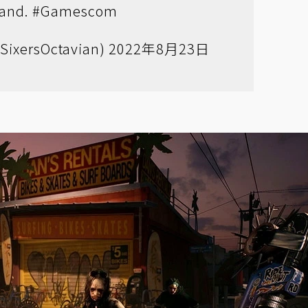
land.
#Gamescom
SixersOctavian)
2022年8月23日