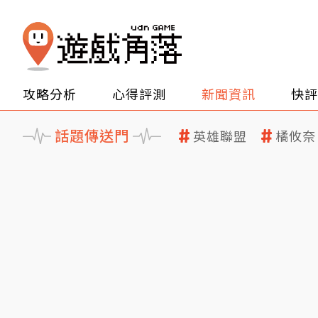
攻略分析
心得評測
新聞資訊
快評
話題傳送門
英雄聯盟
橘攸奈