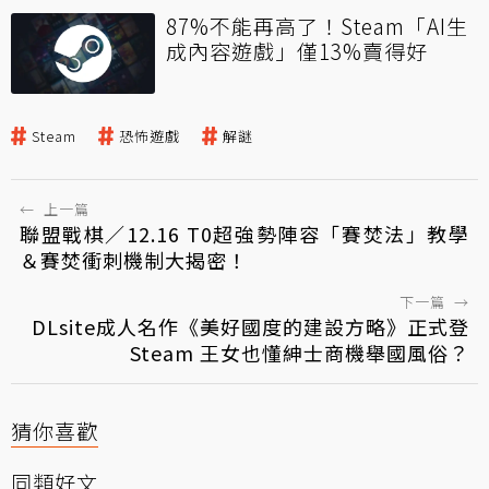
87%不能再高了！Steam「AI生
成內容遊戲」僅13%賣得好
Steam
恐怖遊戲
解謎
←
上一篇
聯盟戰棋／12.16 T0超強勢陣容「賽焚法」教學
＆賽焚衝刺機制大揭密！
下一篇
→
DLsite成人名作《美好國度的建設方略》正式登
Steam 王女也懂紳士商機舉國風俗？
猜你喜歡
同類好文