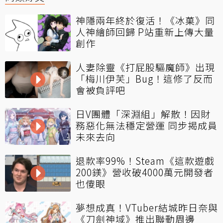
神隱兩年終於復活！《冰菓》同
人神繪師回歸 P站重新上傳大量
創作
人妻除靈《打屁股驅魔師》出現
「梅川伊芙」Bug！這修了反而
會被負評吧
日V團體「深淵組」解散！因財
務惡化無法穩定營運 同步揭成員
未來去向
退款率99%！Steam《這款遊戲
200鎂》營收破4000萬元開發者
也傻眼
夢想成真！VTuber結城昨日奈與
《刀劍神域》推出聯動周邊