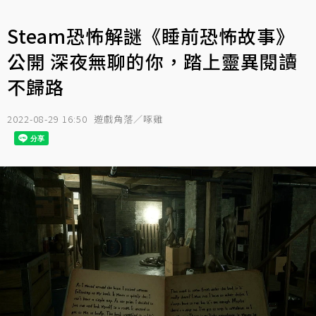
Steam恐怖解謎《睡前恐怖故事》
公開 深夜無聊的你，踏上靈異閱讀
不歸路
2022-08-29 16:50
遊戲角落／啄雞