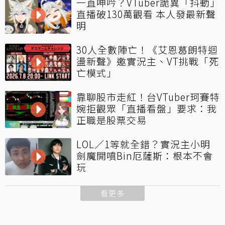
一直呻吟？VTuber詭異「抖動」
直播破130萬觀看 本人發最新聲
明
30人全數陣亡！《艾恩葛朗特迴
盪新聲》邀實況主、VT挑戰「死
亡模式」
靠聊股市走紅！台VTuber珂賽特
婉拒觀眾「直播看盤」要求：我
正職是股票交易
LOL／1等就全錯？實況主小明
劍魔開噴Bin厄薩斯：根本不會
玩
看更多