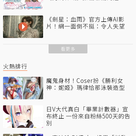
《劍星：血雨》官方上傳AI影
片！網一面倒不挺：令人失望
看更多
火熱排行
魔鬼身材！Coser扮《勝利女
神：妮姬》瑪律恰那泳裝造型
日V大代真白「畢業計數器」宣
布終止 一份來自粉絲500天的告
別