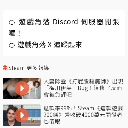
🍊 遊戲角落 Discord 伺服器開張
囉！
🍊 遊戲角落 X 追蹤起來
Steam 更多報導
人妻除靈《打屁股驅魔師》出現
「梅川伊芙」Bug！這修了反而
會被負評吧
退款率99%！Steam《這款遊戲
200鎂》營收破4000萬元開發者
也傻眼