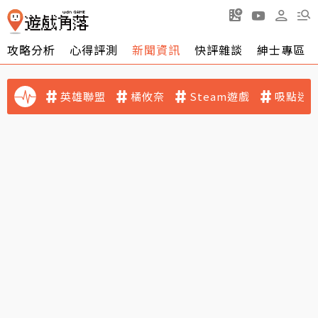
攻略分析
心得評測
新聞資訊
快評雜談
紳士專區
英雄聯盟
橘攸奈
Steam遊戲
吸點迷